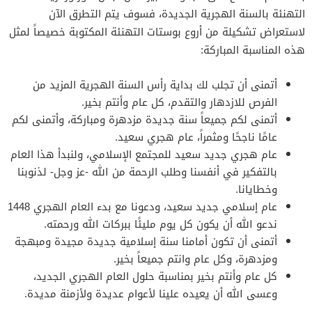
التهنئة بالسنة الهجرية الجديدة، فسوف يتم التطرق الآن
لاستعراض تشكيلة من أروع بوستات التهنئة المكتوبة خصيصاً لمثل
هذه المناسبة المباركة:
أتمنى أن تجلب لك بداية رأس السنة الهجرية المزيد من
الفرص للازدهار والتقدم، كل عام وأنتم بخير.
أتمنى لكم جميعاً سنة جديدة مزدهرة ومباركة، وأتمنى لكم
عامًا ناجحًا ومثمراً، عام هجري سعيد.
عام هجري جديد سعيد للمجتمع الإسلامي، ولنبدأ هذا العام
بالتفكير في أنفسنا وطلب الرحمة من الله -عز وجل- لذنوبنا
وخطايانا.
عام إسلامي جديد سعيد، ودعونا مع بدء العام الهجري 1448
ندعو الله أن يكون كل يوم مليئًا ببركات الله ورحمته.
أتمنى أن تكون أمامنا سنة إسلامية جديدة مجيدة ومبهجة
ومزدهرة، وكل عام وانتم جميعاً بخير.
كل عام وأنتم بخير بمناسبة حلول العام الهجري الجديد،
وعسى الله أن يعيده علينا لأعوام عديدة ولأزمنة مديدة.