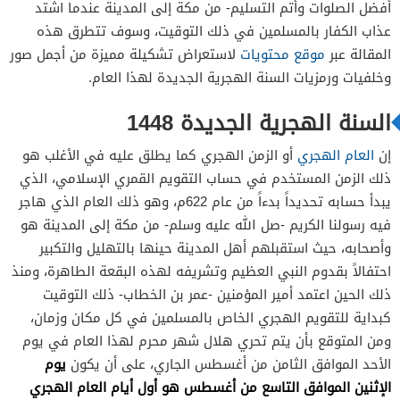
أفضل الصلوات وأتم التسليم- من مكة إلى المدينة عندما اشتد
عذاب الكفار بالمسلمين في ذلك التوقيت، وسوف تتطرق هذه
المقالة عبر
موقع محتويات
لاستعراض تشكيلة مميزة من أجمل صور
وخلفيات ورمزيات السنة الهجرية الجديدة لهذا العام.
السنة الهجرية الجديدة 1448
إن
العام الهجري
أو الزمن الهجري كما يطلق عليه في الأغلب هو
ذلك الزمن المستخدم في حساب التقويم القمري الإسلامي، الذي
يبدأ حسابه تحديداً بدءاً من عام 622م، وهو ذلك العام الذي هاجر
فيه رسولنا الكريم -صل الله عليه وسلم- من مكة إلى المدينة هو
وأصحابه، حيث استقبلهم أهل المدينة حينها بالتهليل والتكبير
احتفالاً بقدوم النبي العظيم وتشريفه لهذه البقعة الطاهرة، ومنذ
ذلك الحين اعتمد أمير المؤمنين -عمر بن الخطاب- ذلك التوقيت
كبداية للتقويم الهجري الخاص بالمسلمين في كل مكان وزمان،
ومن المتوقع بأن يتم تحري هلال شهر محرم لهذا العام في يوم
يوم
الأحد الموافق الثامن من أغسطس الجاري، على أن يكون
الإثنين الموافق التاسع من أغسطس هو أول أيام العام الهجري