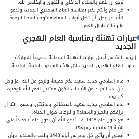
نرجو أن ننعم بالسلام الداخلي والتقوى والإخلاص لله.
كل عام وأنتم بخير بمناسبة العام الهجدري الجديد، وندعو
الله -عز وجل- أن تظل أبواب السماء مفتوحة لمنحنا الرحمة
والبركات طوال العمر.
عبارات تهنئة بمناسبة العام الهجري
الجديد
إليكم باقة من أجمل عبارات التهنئة المصاغة خصيصاً للمباركة
بحلول العام الهجري الجديد خلال هذه السطور القليلة القادمة:
عام إسلامي جديد سعيد لكم جميعاً، ونرجو من الله -عز وجل-
بأن نجد المزيد من الأسباب لنكون ممتنين لنعم الله الوفيرة
كل يوم.
عام إسلامي جديد سعيد لأصدقائي وعائلتي، وعسى الله أن
يرزقكم بالخير والسعادة والبركات طوال الحياة.
مع حلول عام 1448 هـ ، أدعو الله أن يكون عاماً سعيداً على
الأمة الإسلامية جميعها.
أتمنى أن يأتي كل يوم من أيام 1448 بالحب والسلام، وبأن