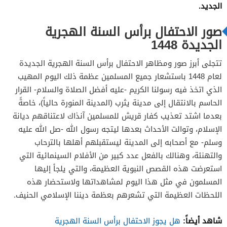
الجديد.
صور الاحتفال برأس السنة الهجرية
الجديدة 1448
تتجلى أبرز صور ومظاهر الاحتفال برأس السنة الهجرية الجديدة
لعام 1448 باستشعار جميع المسلمين عظمة ذلك اليوم المهيب
الذي اتخذ فيه رسولنا الكريم -عليه أفضل الصلاة والسلام- القرار
الحاسم بالانتقال إلى مدينة يثرب (المدينة المنورة حالياً)، خاصةً
بعدما اشتد تعذيب كفار قريش للمسلمين آنذاك لاعتناقهم ديانة
الإسلام، وتوالت الأحداث بعدها ليتجه رسول الله -صل الله عليه
وسلم- مع أصحابه إلى المدينة ليستقبلهم أهلها بالترحاب
والتهنئة، وهنالك بالفعل عدد كبير من الأفلام السينمائية التي
استعرضت هذه القصص النبوية العظيمة، والتي يلجأ إليها
المسلمون في مثل هذا اليوم لمشاهداتها ولاستحضار هذه
اللحظات العظيمة التي تشعرهم بعظمة ديننا الإسلامي الحنيف.
شاهد أيضاً:
هل يجوز الاحتفال برأس السنة الهجرية