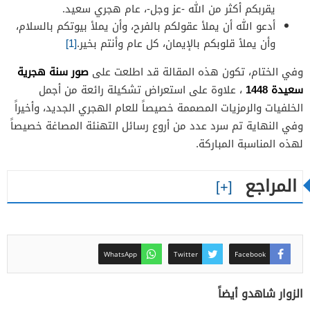
يقربكم أكثر من الله -عز وجل-، عام هجري سعيد.
أدعو الله أن يملأ عقولكم بالفرح، وأن يملأ بيوتكم بالسلام،
وأن يملأ قلوبكم بالإيمان، كل عام وأنتم بخير.
[1]
صور سنة هجرية
وفي الختام، تكون هذه المقالة قد اطلعت على
سعيدة 1448
، علاوة على استعراض تشكيلة رائعة من أجمل
الخلفيات والرمزيات المصممة خصيصاً للعام الهجري الجديد، وأخيراً
وفي النهاية تم سرد عدد من أروع رسائل التهنئة المصاغة خصيصاً
لهذه المناسبة المباركة.
المراجع
WhatsApp
Twitter
Facebook
الزوار شاهدو أيضاً