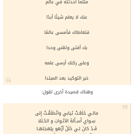
مثلما أحدثته في عالم
عنك لا يعلم شيئًا أبدًا
فتعاطاك فأمسى عالمًا
بك أفتى وتغنى وحدا
وعلى ركنك أرسى علمه
خبر التوكيد بعد المبتدا
وهناك قصيدة أخرى تقول:
مالـي خَلَعْـتُ ثيابي وانْطَلَقْـتُ إِلى
سِـواي أَسـأَلهُ الأثـوابَ و الحُـلَلا
قَـدْ كانَ لـي حُلَلٌ أزْهو بِبْهجَتهـا