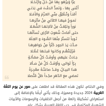
عِزّاً وَيزْهو بِها مَنْ حَـلَّ وارْتحَـلا
أَغْنى بِها ، وَتمدُّ الدفْءَ في بَدَنـي
أَمْنـاً وتُطْلِقُ مِنّي العـزْمَ والأَمَـلا
تمـوجُ فيهـا الـّلآلي مِنْ مآثِرهـا
نوراً وتبْعَـثُ مِنْ لآلاِئهـا الشُّعَـلا
حتى أفاءتْ شُعوبُ الأرْضِ تَسألُهـا
ثـوباً لتستُرَ مِنْها السُّـوءَ و العِـلَلا
مـدَّت يَدَ الجودِ كَنْزاً مِنْ جَواهِرهـا
فَزَيَّنتْهُـم وكانـوا قبـلـها عُطُـلا
جـادتْ عليهم، وأوفَـتْ كلَّ مسْألـةٍ
بِـرّاً تَوالى، وأوْفَـتْ كلَّ مَنْ سَـألا
هذا البيـانُ، وقـدْ صاغتْـهُ معْجِـزةً
تمضي مع الدّهرِ مجْـداً ظلَّ مُتَّصلا
صور عن يوم اللغَة
وفي الختام، تكون هذه المقالة قد اطلعت على
العَربية
2024 جديدة ومميزة، وذلك يأتي أيضًا بالإضافة إلى
استعراض تشكيلة رائعة من أجمل الخلفيات والرسومات والأبيات
الشعرية المكتوبة في حب اللغة العربية بشكل عام.