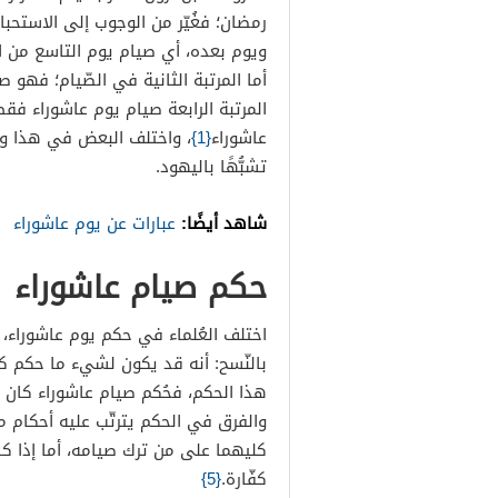
رمضان؛ فغُيّر من الوجوب إلى الاستحبا
ويوم بعده، أي صيام يوم التاسع من ا
أما المرتبة الثانية في الصّيام؛ فهو
المرتبة الرابعة صيام يوم عاشوراء فق
عاشوراء
{1}
، واختلف البعض في هذا وقال
تشبُّهًا باليهود.
شاهد أيضًا:
عبارات عن يوم عاشوراء
حكم صيام عاشوراء
اختلف العُلماء في حكم يوم عاشوراء،
بالنّسح: أنه قد يكون لشيء ما حكم كا
هذا الحكم، فحُكم صيام عاشوراء كان واج
والفرق في الحكم يترتّب عليه أحكام منه
كليهما على من ترك صيامه، أما إذا كان
كفّارة.
{5}