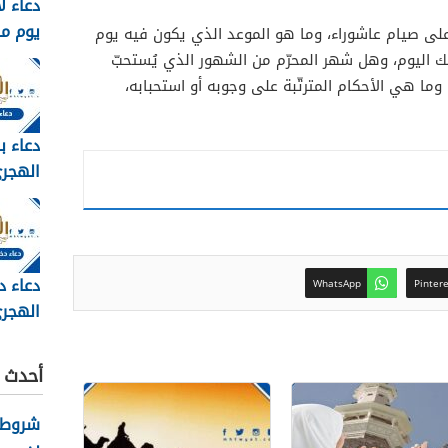
دعاء ل
يوم م
 على صيام عاشوراء، وما هو الموعد الذي يكون فيه يوم
وبالصور 6
 اليوم، وهل شهر المحرّم من الشهور الذي يُستحبّ
وما هي الأحكام المترتّبة على وجوبه أو استحبابه،
دعاء ب
مكتوب 
2026
دعاء د
WhatsApp
Pinter
الهجري
1448
أحدث ا
شروط ك