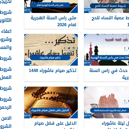
لخريجي ا
شروط 
 عصبة النساء للحج
متى راس السنة الهجرية
الثانوية 8
لعام 2026
وشروط
والمس
شروط ا
شروط ا
 حدث في راس السنة
تذكير صيام عاشوراء 1448
العمل 448
رية
شروط ق
شروط ا
الرحمن 
ل ليلة عاشوراء
الدليل على فضل صيام
الشرو