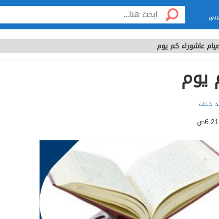
ربي
يام عاشوراء كم يوم
 يوم
د خلف