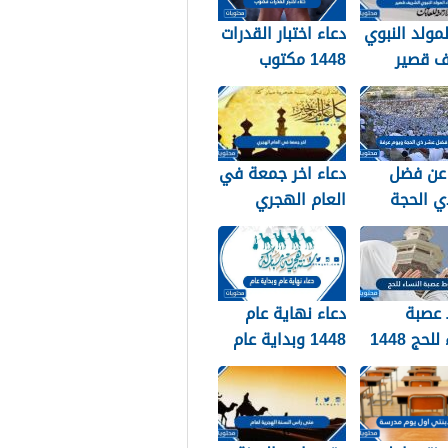
لمولد النبوي
دعاء اختبار القدرات
ف قصير
1448 مكتوب
عن فضل
دعاء اخر جمعة في
ي الحجة
العام الهجري
ويوم عرفة 1448 /
1447 ودخول العام
الجديد 1448
عصبة
دعاء نهاية عام
لحج 1448
1448 وبداية عام
1449