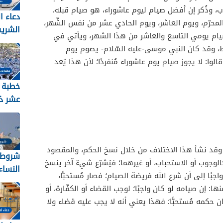
ب، وذُكر إن أفضل صيام ليوم عاشوراء، هو صيام قبله،
دعاء ا
لمحرّم، ويوم العاشر، ويوم الحادي عشر من نفس الشّهر،
الشري
 صيام يومي التاسع والعاشر من هذا الشهر، ويأتي في
2026 مكتوب
ط، وقد كان النبي موسى-عليه السّلام- يصوم يوم
وا: لا يجوز صيام يوم عاشوراء مُنفردًا؛ لأن هذا يُعد
خطبة 
عشر ذ
2026
 وقد نشأ هذا الاختلاف من خلال نسخ الحكم، والمقصود
شروط 
لوجوب أو الاستحباب، أو غيرهما؛ فيُشرّع شيءٌ آخر ينسخ
النساء ل
بًا إلى أن شرع الله فريضة الصيام؛ فصار مُستحبًّا،
ا: إن صيامه لو كان واجبًا؛ لوجب القضاء أو الكفّارة، أو
 حكمه مُستحبًّا؛ فهذا يعني أنه لا يجب عليه قضاء ولا