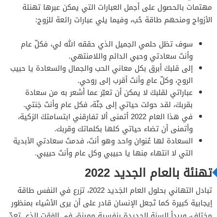
مهتمات بالحصول على أجمل العبارات التي يمكن عبرها تهنئة
الأزواج ومنحهم طاقة حُب، وفيما يلي عبارات رائعة للزوج:
سوف تظل حلمي الجميل الذي حققه الله لي، فكلّ عام
وأنتَ سعادتي وحبي الدائم واللامنتهي.
إلى قلبكَ أبرق بكل معاني الحب والجمال والسعادة يا حبيب
الروح، وكلّ عامٍ وأنتَ أقرب إلى روحي.
عباراتي لقلبكَ لا يمكن أن تعبّر عما أشعر به من سعادة
بقربكَ، لقد حولت حياتي إلى جنّة، فكل عام وأنتَ جَنتي.
في هذا العام 2022 أتمنى ألا تفارقني ابتسامتكَ الزكية،
وأتمنى أن تضاء حياتي كلها بكلماتك وقربك.
السعادة لها عُنوان واحد وهو أنتَ، فدمتَ سعادتي الأبدية
التي لا انتهاء مِنها يا حبيبي وكل عام وأنتَ حبيبي.
تهنئة بالعام الجديد 2022
تبادل التهاني بحلول العام الجَديد 2022، تزرع في النفس طاقة
إيجابية كبيرة كما تَجعل الإنسان قادر على أن يرى الأشياء بمنظور
مختلف، ويبدأ السنة الجديدة بنفسية مميزة، في الوَقت الذي تعدّ