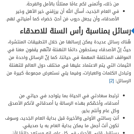
من ذلك، وأتمنى لكم عامًا ممتلئًا بالأمل والفرحة.
في العام الجَديد، أسأل الله أن يرزقني خير الأهل وخير
الأصدقاء، وأن يجعل دروب مَن أحبّ خضراء كما أمنياتي لهم.
رسائل بمناسبة رأس السنة للاصدقاء
هُناك رسائل عديدة يمكن إرسالها من خلال التطبيقات المنتشرة،
حيثُ إنّ الأصدقاء يستحقون دائمًا التهنئة لأنّهم يقفون معنا في
المواقف المختلفة المهمة في حياتنا، كما إنّ الرسائل واحدة من
الثيمات التي يتم الاعتماد عليها في مختلف دول العالم للتهنئة
وتبادل الكلمات والعبارات، وفيما يلي نستعرض مجموعة كبيرة من
الرسائل:
[2]
ترتبط سعادتي في الحياة بما يتواجد في حياتي من
أصدقاء، وأخصّكم بهذه الرسالة يا أصدقائي لأنكم الأصدق
وكل عام وأنتم بخير.
أنتِ رسالتي الأولى والأخيرة قبل بداية العام الجَديد، وسوف
تكون أنتَ أجمل ما يمكن بداية العام به يا صديقي.
يستقبل قلبي الأحباب في كل عام، إنه مستعد دائمًا لأن