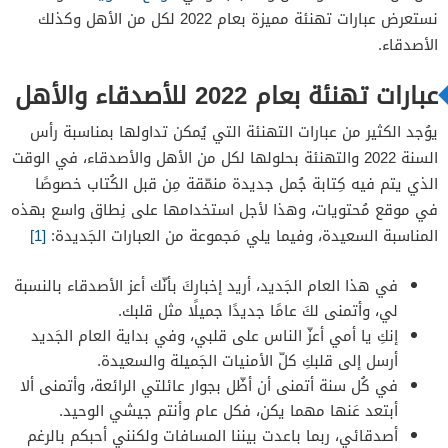
نستعرض عبارات تهنئة مميزة بعام 2022 لكل من الأهل وكذلك
الأصدقاء.
عبارات تهنئة بعام 2022 للأصدقاء والأهل
يوُجد الكثير من عبارات التهنئة التي يُمكن تداولها بمناسبة رأس
السنة 2022 والتهنئة بحلولها لكل من الأهل والأصدقاء، في الوقت
الذي يتم فيه كِتابة جُمل جديدة منمّقة مِن قبل الكُتاب خصوصًا
في موقع مُحتويات، وهذا لأجل استخدامها على نِطاق واسع بهذه
المناسبة السعيدة، وفيما يلي مَجموعة من العبارات الجَديدة:
[1]
في هذا العام الجَديد، أريد إخباركَ بأنّك أعز الأصدقاء بالنسبة
لي، وأتمنى لكَ عامًا جديدًا جميلًا مثل قلبك.
إنكِ يا أمي أعزّ الناس على قلبي، وفي بداية العام الجَديد
أرسل إلى قلبكِ كلّ الأمنيات الجَميلة والسعيدة.
في كُل سنة أتمنى أن أظّل بجوار عائلتي الرائعة، وأتمنى ألا
أبتعد عَنها مهما يكن، فكل عام وأنتم جيشي الوحيد.
أصدقائي، ربما باعدت بيننا المسافات ولكنني أحبكم بالرغم