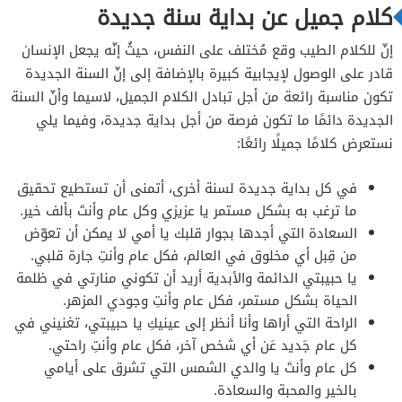
كلام جميل عن بداية سنة جديدة
إنّ للكلام الطيب وقع مُختلف على النفس، حيثُ إنّه يجعل الإنسان
قادر على الوصول لإيجابية كبيرة بالإضافة إلى إنّ السنة الجديدة
تكون مناسبة رائعة من أجل تبادل الكلام الجميل، لاسيما وأنّ السنة
الجديدة دائمًا ما تكون فرصة من أجل بداية جديدة، وفيما يلي
نستعرض كلامًا جميلًا رائعًا:
في كل بداية جديدة لسنة أخرى، أتمنى أن تستطيع تحقيق
ما ترغب به بشكل مستمر يا عزيزي وكل عام وأنتَ بألف خير.
السعادة التي أجدها بجوار قلبك يا أمي لا يمكن أن تعوّض
من قِبل أي مخلوق في العالم، فكل عام وأنتِ جارة قلبي.
يا حبيبتي الدائمة والأبدية أريد أن تكوني منارتي في ظلمة
الحياة بشكل مستمر، فكل عام وأنتِ وجودي المزهر.
الراحة التي أراها وأنا أنظر إلى عينيكِ يا حبيبتي، تغنيني في
كل عام جَديد عَن أي شخص آخر، فكل عام وأنتِ راحتي.
كل عام وأنتَ يا والدي الشمس التي تشرق على أيامي
بالخير والمحبة والسعادة.