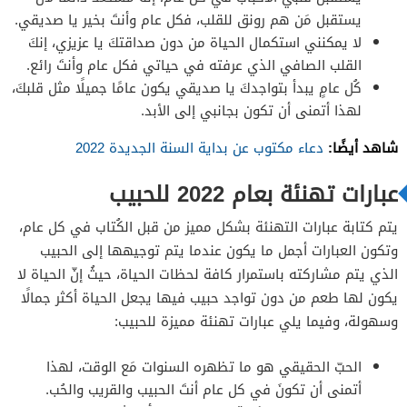
يستقبل مَن هم رونق للقلب، فكل عام وأنتَ بخير يا صديقي.
لا يمكنني استكمال الحياة من دون صداقتكَ يا عزيزي، إنكَ
القلب الصافي الذي عرفته في حياتي فكل عام وأنتَ رائع.
كُل عامٍ يبدأ بتواجدكَ يا صديقي يكون عامًا جميلًا مثل قلبكَ،
لهذا أتمنى أن تكون بجانبي إلى الأبد.
شاهد أيضًا:
دعاء مكتوب عن بداية السنة الجديدة 2022
عبارات تهنئة بعام 2022 للحبيب
يتم كتابة عبارات التهنئة بشكل مميز من قبل الكُتاب في كل عام،
وتكون العبارات أجمل ما يكون عندما يتم توجيهها إلى الحبيب
الذي يتم مشاركته باستمرار كافة لحظات الحياة، حيثُ إنّ الحياة لا
يكون لها طعم من دون تواجد حبيب فيها يجعل الحياة أكثر جمالًا
وسهولة، وفيما يلي عبارات تهنئة مميزة للحبيب:
الحبّ الحقيقي هو ما تظهره السنوات مَع الوقت، لهذا
أتمنى أن تكونَ في كل عام أنتَ الحبيب والقريب والحُب.