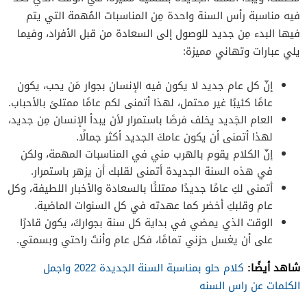
فيه مناسبة رأس السنة واحدة مِن المناسبات المُهمة التي يتم
فيها البدء مِن جديد للوصول إلى السعادة من قبل الأفراد، وفيما
يلي عبارات وتهاني مميزة:
إنّ كل عام جديد لا يكون فيه الإنسان بجوار مَن يحب، يكون
عامًا كئيبًا غير محتمل، لهذا أتمنى لكم عامًا ممتلئ بالأحباب.
العام الجَديد يخلف فرصًا باستمرار لأن يبدأ الإنسان مِن جديد،
لهذا أتمنى أن يكون عامكَ الجديد أكثر جمالًا.
إنّ الكلام يقوم بالهرب مني في المناسبات المهمة، ولكن
في هذه السنة الجديدة أتمنى لقلبك أن يزهر باستمرار.
أتمنى لكِ عامًا جديدًا ممتلئًا بالسعادة والأخبار اللطيفة، وكل
عام وقلبكِ أخضر كما عهدته في كل السنوات الماضية.
الوقت الذي يمضي في بداية كل سنة بجواركَ، يكون قادرًا
على أن يغسل حزني تمامًا، فكل عام وأنتَ راحتي وبسمتي.
شاهد أيضًا:
كلام حلو بمناسبة السنة الجديدة 2022 واجمل
الكلمات عن راس السنه