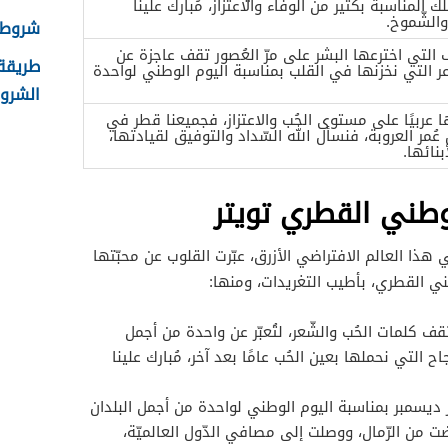
 المناسبة بكثير من الوفاء والاعتزاز، مُبارك علينا
والشّموخ.
شروط ال
ف التي اخترعها البشر على مرّ العُصور تقف عاجزة عن
عر التي نخزنها في القلب بمناسبة اليوم الوطني لواحدة
الشروط
ها عربيًا على مستوى الحُب والاعتزاز، فجميعنا قطر في
عُمر العروبة، فنسأل الله السّداد والتوفيق لقيادتها،
بنائها.
وطني القطري تويتر
هذا العالم الافتراضي الأزرق، عبّرت القلوب عن محبّتها
ي القطري، بأطيب التغريدات، ومنها:
 كلمات الحُب والشّعر، لتُعبّر عن واحدة من أجمل
ّجاح التي نحملها بعين الحُب عامًا بعد آخر، مُبارك علينا
ديسمبر بمناسبة اليوم الوطني لواحدة من أجمل البلدان
ضت من الرّمال، ووصلت إلى مصافي الدّول العالميّة،