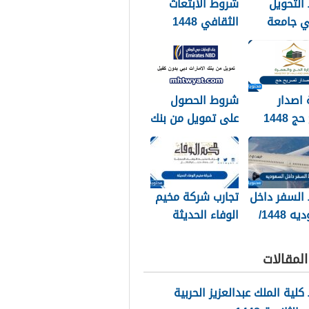
التحويل
شروط الابتعاث
ي جامعة
الثقافي 1448
 عبد الرحمن
1448
اصدار
شروط الحصول
تصريح حج 1448
على تمويل من بنك
الشروط
الامارات دبي بدون
بة بالتفصيل
كفيل 1448
السفر داخل
تجارب شركة مخيم
السعوديه 1448/
الوفاء الحديثة
وطرق التواصل
معهم 1448
لمقالات
لية الملك عبدالعزيز الحربية