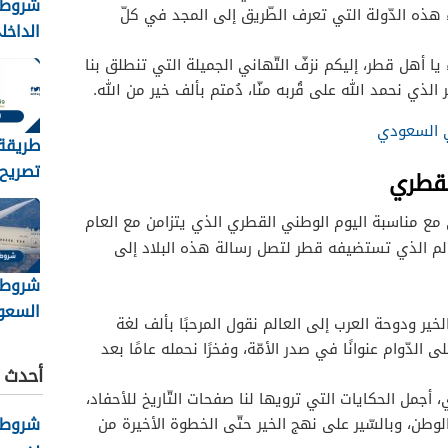
شروط 
ذه الدّولة التي تعرف الطّريق إلى المجد في كلّ
الداخل
الامام
يا أهل قطر، إليكم نزفّ التّهاني الجميلة التي تنطلق بنا
بن فيصل 
ر الذي نحمد الله على قُربه منّا، دُمتم بألف خير من الله.
ي السعودي
طريقة 
لقطري
واهم 
المطلو
ي مع مناسبة اليوم الوطني القطري الذي يتزامن مع العام
الم الذي تستضيفه قطر لتصل رسالة هذه البلاد إلى
شروط 
خير ودوحة العرب إلى العالم نقول المرحبًا بألف لغة
2026
لدّوام عنوانًا في صدر الأمّة، وفخرًا نحمله عامًا بعد
أحدث ا
 أجمل الحكايات التي ترويها لنا صفحات التّاريخ للأحفاد،
شروط ك
لوطن، وبالسّير على نهج الخير حتّى الخطوة الأخيرة من