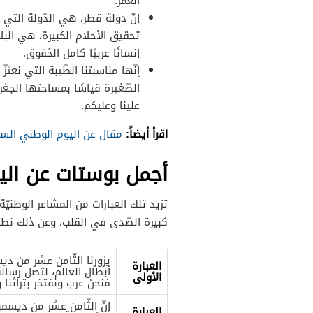
العُمر.
إنّ دولة قطر، هي الدّولة التي 
تحقيق الأحلام الكبيرة، هي الب
إنسانًا عربيًا كامل الحُقوق.
إنّها مناسبتنا الطّيبة التي نع
الصّغيرة قياسًا بمساحتها الجغراف
علينا وعليكم.
اقرأ أيضاً:
مقال عن اليوم الوطني الس
أجمل بوستات عن الي
تزيد تلك العبارات من المشاعر الوطنيّ
كبيرة الصّدى في القلب، وعن ذلك نطرح
يزورنا الثّامن عشر من ديس
العبارة
أبطال العالم، لتصل رسالة
الأولى
فنحن عرب ونفتخر بتراثنا و
إنّ الثّامن عشر من ديسمبر
العبارة