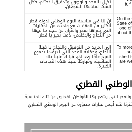
تكلّل بالمجد والوصول وتحقيق الأحلام، فكلّ
ful
الشّكر لقادتها الشّجعان.
On the 
إنّ لنا في مناسبة اليوم الوطني لدولة قطر
State o
الكثير من الوقفات مع واحدة من الحكايات
one of
التي نقرأها بفخر واعتزاز، عن حجم ما فيها
about th
من النّجاح والإخلاص، دُمتِ بخير يا قطر.
To more
إلى المزيد من التوفيق والنجاح يا قبلة
su
النّجاح، وحكاية المجد التي نذرفها بدموع
shed t
الفرح عامًا بعد آخر، مُبارك علينا تلك
are we
المناسبة، ومُباركة علينا هذه النّجاحات
الكبيرة.
الوطني القطري
ب والفخر التي يشعر بها المُواطن القطري عن تلك المناسبة
 اخترنا لكم أجمل عبارات مصوّرة عن اليوم الوطني القطري