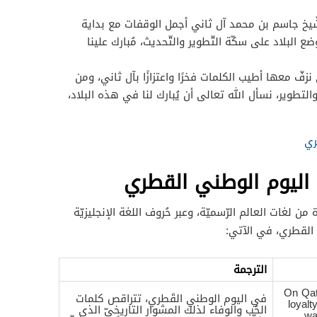
ّيخ جاسم بن محمد آل ثاني أجمل الوقفات مع بداية
وضع البلاد على سكّة التّطوير والتّحديث، مُبارك علينا
زفّ معها أطيب الكلمات فخرًا واعتزازًا بآل ثاني، ومن
لتطوير، نسأل الله تعالى أن يُبارك لنا في هذه البلاد،
ري
 اليوم الوطني القطري
 من لغات العالم الرّسميّة، وعبر حُروف اللغة الإنجليزيّة
 القطري، في الآتي:
الترجمة
On Qat
في اليوم الوطني القَطري، تتراقص كلمات
loyalt
الحُب والوفاء لذلك المشوار التاريخيّ الذي
wa