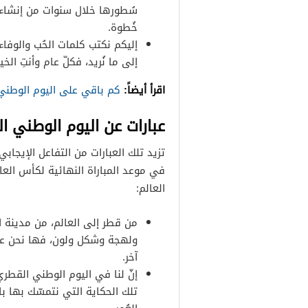
سُطورها خلال سنوات من إنشاء ه
خُطوة.
إليكم نكتب كلمات الحُب والوفاء 
إلى ما نُريد، فكلّ عام وأنتِ الخي
اقرأ أيضاً:
كم باقي على اليوم الوطن
عبارات عن اليوم الوطني ا
تزيد تلك العبارات من التفاعل الإيجاب
في موعد المباراة النهائية لكأس الع
العالم:
من قطر إلى العالم، من مدينة ال
ولهجة وشكل ولون، فها نحن على ا
آخر.
إنّ لنا في اليوم الوطني القطري،
تلك الحكاية التي نتمسّك بها با