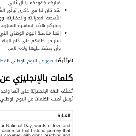
مُباركة جُهودكم يا آل ثاني.
لقد كان لنا في ذكرى تولّى الش
النّهضة العمرانيّة والحضاريّة، و
وعليكم هذه المناسبة المميّزة.
إنها مناسبة اليوم الوطني التي ن
سار من خلفهم على حُلم البناء وا
وأن يحفظ عليها ولاة الأمر.
اقرأ أيضًا:
صور عن اليوم الوطني القط
كلمات بالإنجليزي عن
تُصنّف اللغة الإنجليزيّة على أنّها واحدة
نُرسل أطيب الكلمات عن اليوم الوطني
العبارة
ar National Day, words of love and
y dance for that historic journey that
s crowned with glory, reaching and