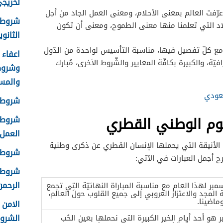
لخريجي ا
عرّفت العالم بمعنى الأحلام، ومعنى العمل الجاد من أجل
شروط 
لاد التي تعلمنا منها معنى الطموح، ومعنى أن تكون
الثانوية 8
تزّ مع كلّ تفصيل فيها، مناسبة التأسيس لواحدة من الدّول
يّة، والكبيرة بكافّة المعايير والشّروط الأخرى، مُبارك
وشروط
والمس
عودي
شروط ا
وم الوطني القطري
شروط ا
العمل 448
ة الأنيقة التي يحملها الإنسان القطري عن ذكرى وطنية
شروط ق
 أجمل العبارات في الآتي:
شروط ا
الرحمن 
مبر لهذا العام مع مناسبة المباراة النهائيّة التي تجمع
 المجد والاعتزاز العروبي إلى جميع القلوب حولَ العالم،
ماضينا.
الشرو
 هو أحد أيام الخير الكبيرة التي نحملها بعين الحُب