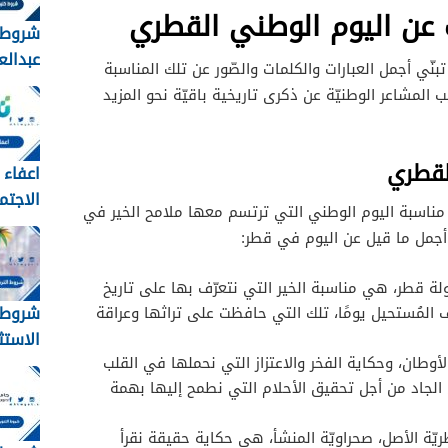
 عن اليوم الوطني القطري
شروط 
عبدالعز
بنّي أجمل العبارات والكلمات والصّور عن تلك المناسبة
لخريجي
المشاعر الوطنيّة عن ذكرى تاريخية باقيّة نحو المزيد
1448
لقطري
اعفاء 
 مناسبة اليوم الوطني التي ترتسم معها ملامح الخير في
وشروط
أجمل ما قيل عن اليوم في قطر:
الطلب
الأورا
لة قطر، هي مناسبة الخير التي نتعرّف بها على تاريخ
والمس
شروط ا
ف المُستحيل يومًا، تلك التي حافظت على تراثها وعراقة
الاستث
وطان، وحكاية الفخر والاعتزاز التي نحملها في القلب
قانون ال
ل الجاد من أجل تحقيق الأحلام التي نطمح إليها بهمة
طريّة الأصل، صحراويّة المنشأ، هي حكاية حقيقة نقرأ