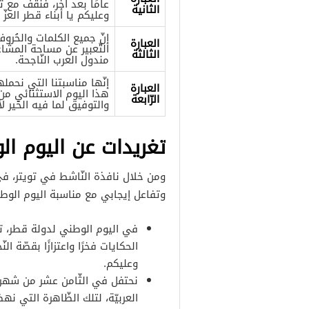
عامًا بعد آخر، فنقف مع تلك
الثانية
وعليكم يا أبناء قطر العزّ 
إنّ جميع الكلمات والحُرو
العبارة
التّعبير عن مساحة المشا
الثالثة
مندول العرب النّاجحة.
إنّها مناسبتنا التي نحمل
العبارة
هذا اليوم الاستثنائي من 
الرّابعة
والتوفيق لما فيه الخير لأ
تغريدات عن اليوم ال
ومن خلال نافذة النّاشط في تويتر، في 
وتفاعل إيجابي مع مناسبة اليوم الوطن
في اليوم الوطني لدولة قطر، تقف
الحكايات فخرًا واعتزازًا بقصّة الن
وعليكم.
نحتفل في الثّامن عشر من شهر 
العربيّة، لتلك الظّاهرة التي نه