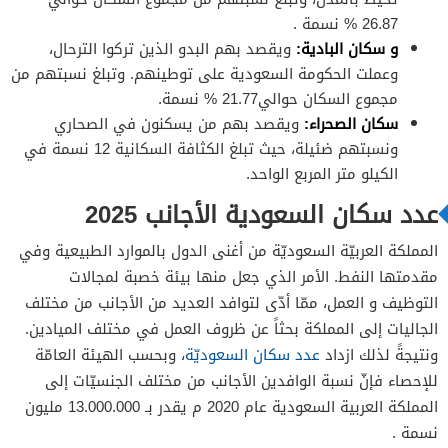
26.87 % نسمة .
و سكان البادية:
ويقصد بهم البدو الذين تركوا الترحال،
وعملت الحكومة السعودية على توطينهم. وتبلغ نسبتهم من
مجموع السكان حوالي21.77 % نسمة.
سكان الصحراء:
ويقصد بهم من يسكنون في الصحاري
ونسبتهم ضئيلة، حيث تبلغ الكثافة السكانية 12 نسمة في
الكيلو متر المربع الواحد.
عدد سكان السعودية الأجانب 2025
المملكة العربيّة السعوديّة من أغنى الدول بالموارد الطبيعية وفي
مقدمتها النفط. الأمر الذي جعل منها بيئة خصبة لمجالات
التوظيف و العمل، ممّا أدّى لتوافد العديد من الأجانب من مختلف
الجاليات إلى المملكة بحثاً عن ظروف العمل في مختلف الميادين.
ونتيجةً لذلك ازداد
عدد سكان السعوديّة
، وبحسب الهيئة العامّة
للإحصاء فإنّ نسبة الوافدين الأجانب من مختلف الجنسيّات إلى
المملكة العربية السعودية عام 2020 م يقدر بـ 13.000.000 مليون
نسمة .