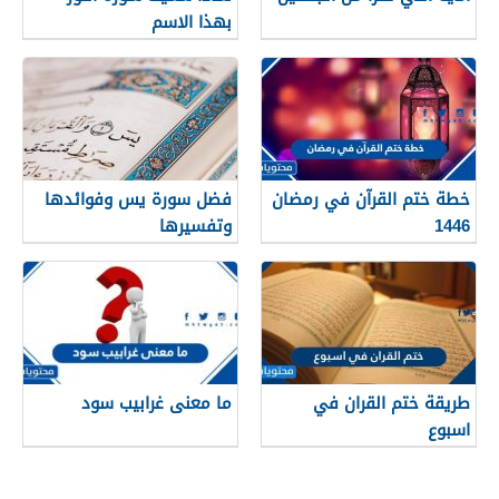
بهذا الاسم
خطة ختم القرآن في رمضان
فضل سورة يس وفوائدها
1446
وتفسيرها
طريقة ختم القران في
ما معنى غرابيب سود
اسبوع