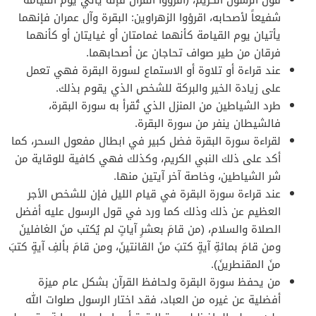
شفيعاً لأصحابه، اقرؤوا الزهراوين: البقرة وآل عمران فإنهما
يأتيان يوم القيامة كأنهما غمامتان أو غيايتان أو كأنهما
فرقان من طير صواف تحاجان عن أصحابهما.
عند قراءة أو تلاوة أو الاستماع لسورة البقرة فهي تعمل
على زيادة الخير والبركة للشخص الذي يقوم بذلك.
طرد الشياطين من المنزل الذي تُقرأ به سورة البقرة،
فالشيطان ينفر من سورة البقرة.
لقراءة سورة البقرة فضل كبير في ابطال مفعول السحر، كما
أكد على ذلك النبي الكريم، وكذلك فهي كافية للوقاية من
شر الشياطين، وخاصة آخر آيتين منها.
عند قراءة سورة البقرة في قيام الليل فإن للشخص الأجر
العظيم عن ذلك وذلك كما ورد في قول الرسول عليه أفضل
الصلاة والسلام، (من قامَ بعشرِ آياتٍ لم يُكتب منَ الغافلينَ
ومن قامَ بمائةِ آيةٍ كتبَ منَ القانتينَ، ومن قامَ بألفِ آيةٍ كتبَ
منَ المقنطرينَ).
من يحفظ سورة البقرة ولحافظ القرآن بشكل عام ميزة
أفضلية عن غيره من العباد، فقد اختار الرسول صلوات الله