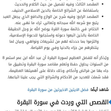
المقصد الثالث: وفيه تفصيل من حيث الكلام والحديث
باستفاضة عن الشرائع الخاصة بالدين الاسلامي الحنيف.
المقصد الرابع: وفيه شرح عن الوازع والدافع الذي يجعل العبد
يتبع مع شرعه الله سبحانه وتعالى، ترك ما نهى عنه.
الختام: في خاتمة سورة القرة يوضح الله عز وجل الحقيقة
الخاصة بالذين اتبعوا دعوته واستجابوا للدعوة الإسلامية،
والتزموا بما حددته لهم من تشريعات ونواهي، وبيان لما
ينتظرهم من جزاء بالدنيا وفي يوم القيامة.
ويُذكر أنه للفضل العظيم لسورة البقرة أن عبد الله ابن عمر استمر 8
من السنوات يحاول حفظ وتعلم مقاصد سورة البقرة وتطبيق ما
جاء بها من فرائض وأحكام، وذلك دلالة على أهميتها العظيمة،
فقد شملت للعديد من الأحكام والشرائع التي يجب علينا اتباعها.
شاهد أيضًا
:
فضل الايتين الاخيرتين من سورة البقرة
القصص التي وردت في سورة البقرة