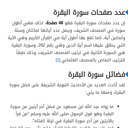
عدد صفحات سورة البقرة
48 صفحة
إن عدد صفحات سورة البقرة فهو
، لذلك فهي أطول
سورة في المصحف الشريف، ويصل عدد آياتها لمائتان وستة
وثمانين آية، كما تقع بها أطول آية في القرآن الكريم وهي الآية
التي يطلق عليها اسم آية الدين وهي رقم 282، وسورة البقرة
هي السورة الثانية في ترتيب المصحف الشريف، وذلك طبقاً
للترتيب الصاص بالمصحف العثماني.
[1]
فضائل سورة البقرة
لقد أكدت العديد من الأحاديث النبوية الشريفة على فضل سورة
البقرة، ومنها ما يلي:
ما رواه عبد الله ابن مسعود عن فضل آخر آيتين من سورة
البقرة وهو قول الرسول صلى الله عليه وسلم “من قرأ
بالآيتين من ‏آخر سورة ‏البقرة ‏في ليلة كفتاه”.
قول الرسول الكريم، (اقرؤوا القرآن فإنه يأتي يوم القيامة