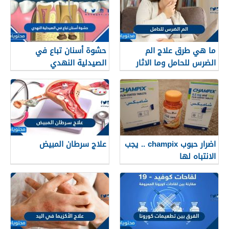
ما هي طرق علاج الم
حشوة أسنان تباع في
الضرس للحامل وما الاثار
الصيدلية النهدي
الجانبية لهذه العلاجات
اضرار حبوب champix .. يجب
علاج سرطان المبيض
الانتباه لها