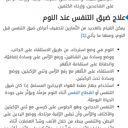
على السّاعدين، وإرخاء الكتفين.
علاج ضيق التنفس عند النوم
يمكن القيام بالعديد من التّمارين لتخفيف أعراض ضيق التنفس قبل
النوم، ومنها ما يأتي:
[1]
النوم في وضع استرخاء، عن طريق الاستلقاء على الجانب،
ووضع وسادة بين السّاقين، ورفع الرّأس على وسادة إضافيّة،
والحفاظ على استقامة الظّهر.
الاستلقاء على الظّهر مع رفع الرّأس وثني الرّكبتين، ووضع
وسادة تحت الركبتين.
استخدام جهاز ضغط الهواء الإيجابيّ المستمرّ، إذا كان ضيق
التنفس أو
انقطاع النفس
أثناء النوم مزمنًا، ويؤثّر على جودة
الحياة اليوميّة.
التنفس الحجابيّ، وهو الجلوس على كرسي مع ثني الرّكبتين
والأكتاف والرّأس وأن تبقى الرّقبة مرتاحة، ووضع اليدين على
البطن، والتنفس ببطء من خلال الأنف، وشدّ العضلات أثناء