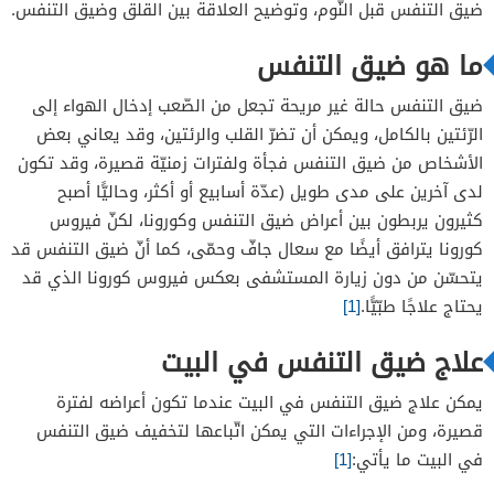
ضيق التنفس قبل النّوم، وتوضيح العلاقة بين القلق وضيق التنفس.
ما هو ضيق التنفس
ضيق التنفس حالة غير مريحة تجعل من الصّعب إدخال الهواء إلى
الرّئتين بالكامل، ويمكن أن تضرّ القلب والرئتين، وقد يعاني بعض
الأشخاص من ضيق التنفس فجأة ولفترات زمنيّة قصيرة، وقد تكون
لدى آخرين على مدى طويل (عدّة أسابيع أو أكثر، وحاليًّا أصبح
كثيرون يربطون بين أعراض ضيق التنفس وكورونا، لكنّ فيروس
كورونا يترافق أيضًا مع سعال جافّ وحمّى، كما أنّ ضيق التنفس قد
يتحسّن من دون زيارة المستشفى بعكس فيروس كورونا الذي قد
يحتاج علاجًا طبّيًّا.
[1]
علاج ضيق التنفس في البيت
يمكن علاج ضيق التنفس في البيت عندما تكون أعراضه لفترة
قصيرة، ومن الإجراءات التي يمكن اتّباعها لتخفيف ضيق التنفس
في البيت ما يأتي:
[1]