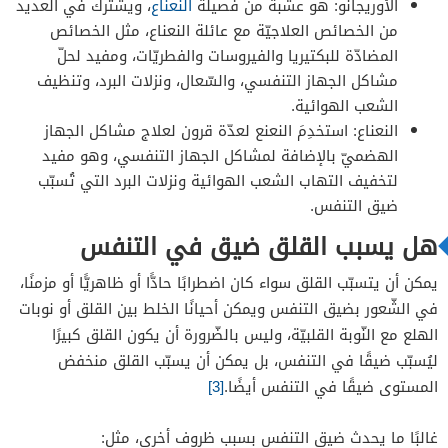
الأوريجانو: هو عشبة من فصيلة
النعناع
، ويشترك في العديد
من الخصائص العلاجيّة مع عائلة النعناع، مثل الخصائص
المضادّة للبكتيريا والفيروسات والفطريّات، ومفيد لحلّ
مشاكل الجهاز التنفسي، والسّعال، ونزلات البرد، وتنظيف
الشعب الهوائية.
النعناع: استخدِمَ النعنع لعدّة قرون لعلاج مشاكل الجهاز
الهضميّ بالإضافة لمشاكل الجهاز التنفسي، وهو مفيد
لتخفيف التهاب الشعب الهوائية ونزلات البرد التي تُسبّب
ضيق التنفس.
هل يسبب القلق ضيق في التنفس
يمكن أن يتسبّب القلق سواء كان اضطرابًا حادًّا أو ظاهريًّا أو مزمنًا،
في الشّعور بضيق التنفس ويمكن أحيانًا الخلط بين القلق أو نوبات
الهلع مع النّوبة القلبيّة، وليس بالضّرورة أن يكون القلق كبيرًا
ليُسبّب ضيقًا في التنفس، بل يمكن أن يسبّب القلق منخفض
المستوى ضيقًا في التنفس أيضًا.
[3]
غالبًا ما يحدث ضيق التنفس بسبب ظروف أخرى، مثل: