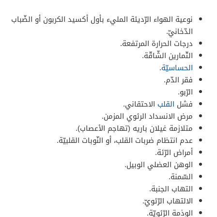
نوعية الهواء الرّديئة المليء بأول أكسيد الكربون أو الضّباب
الدّخانيّ.
درجات الحرارة المرتفعة.
التّمارين الشّاقّة.
الحساسيّة
.
فقر الدّم.
الرّبو.
فشل
القلب
الاحتقاني.
مرض الانسداد الرئوي المزمن.
متلازمة غيلان باريه (تهاجم الأعصاب).
عدم انتظام ضربات القلب، أو النّوبات القلبيّة.
أمراض الرّئة.
الوهن العضلي الوبيل.
السّمنة.
التهاب الجنبة.
الالتهاب الرّئويّ.
الوذمة الرّئويّة.