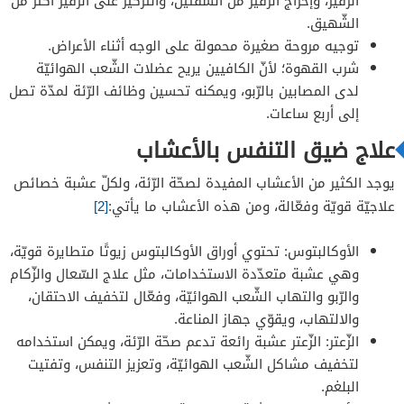
الزّفير، وإخراج الزّفير من الشّفتين، والتّركيز على الزّفير أكثر من
الشّهيق.
توجيه مروحة صغيرة محمولة على الوجه أثناء الأعراض.
شرب القهوة؛ لأنّ الكافيين يريح عضلات الشّعب الهوائيّة
لدى المصابين بالرّبو، ويمكنه تحسين وظائف الرّئة لمدّة تصل
إلى أربع ساعات.
علاج ضيق التنفس بالأعشاب
يوجد الكثير من الأعشاب المفيدة لصحّة الرّئة، ولكلّ عشبة خصائص
علاجيّة قويّة وفعّالة، ومن هذه الأعشاب ما يأتي:
[2]
الأوكالبتوس: تحتوي أوراق الأوكالبتوس زيوتًا متطايرة قويّة،
وهي عشبة متعدّدة الاستخدامات، مثل علاج السّعال والزّكام
والرّبو والتهاب الشّعب الهوائيّة، وفعّال لتخفيف الاحتقان،
والالتهاب، ويقوّي جهاز المناعة.
الزّعتر: الزّعتر عشبة رائعة تدعم صحّة الرّئة، ويمكن استخدامه
لتخفيف مشاكل الشّعب الهوائيّة، وتعزيز التنفس، وتفتيت
البلغم.