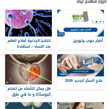
الزوار شاهدو أيضاً
أضرار حبوب برايورين
الخلایا الجذعیة لعلاج العقم
عند النساء – استعادة
للمبیض والأمل في الحمل
علاج السكر الجديد 2026
هل يمكن الشفاء من تضخم
البروستاتا و ما هي طرق
العلاج؟