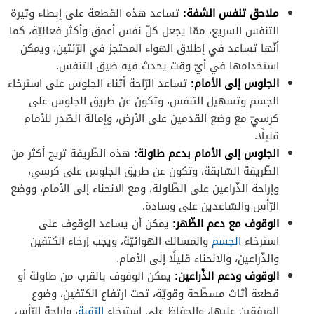
ملاحق تنفس الشفة:
تساعد هذه القطعة على إبطاء وتيرة
التنفس السريع، ممّا يجعل كلّ نفس أعمق وأكثر فعاليّة، كما
أنّها تساعد في إطلاق الهواء المحتجز في الرّئتين، ويمكن
استخدامها في أيّ وقت يحدث فيه ضيق التنفس.
الجلوس إلى الأمام:
تساعد الرّاحة أثناء الجلوس على استرخاء
الجسم وتسهيل التنفس، وتكون عن طريق الجلوس على
كرسيّ مع وضع القدمين على الأرض، وإمالة الصّدر للأمام
قليلًا.
الجلوس إلى الأمام بدعم طاولة:
هذه الطّريقة تريح أكثر من
الطّريقة السّابقة، وتكون عن طريق الجلوس على كرسي،
وإراحة الذّراعين على الطّاولة، ومع الانحناء إلى الأمام، ووضع
الرّأس والسّاعدين على وسادة.
الوقوف مع دعم الظّهر:
يمكن أن يساعد الوقوف على
استرخاء
الجسم
والمسالك الهوائيّة، ويجب إرخاء الكتفين
والذّراعين، والانحناء قليلًا إلى الأمام.
الوقوف ودعم الذّراعين:
يمكن الوقوف بالقرب من طاولة أو
قطعة أثاث مسطّحة وقويّة، تحت ارتفاع الكتفين، وضوع
المرفقين عليها، والحفاظ على استرخاء
الرّقبة
، وإراحة الرّأس