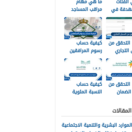
الفئات
ما هي مهام
هدفة في
مراقب المساجد
 الإجتماعي
في السعودية
1
1448
 التحقق من
كيفية حساب
التجاري
رسوم المرافقين
السجل ورقم
1448
14
 التحقق من
كيفية حساب
الضمان
النسبة المئوية
اعي المطور
للشهادة
الابتدائية 1448
لمقالات
الموارد البشرية والتنمية الاجتماعية