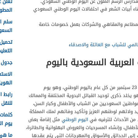
تعلن ع
لمدارس الرسم الملون عن اليوم الوطني السعودي.
اء أبيات الشعر في احتفالات اليوم الوطني السعودي
المطور 
المطاعم والمقاهي والشركات بعمل خصومات خاصة
السعو
عالمي للشباب مع العائلة والاصدقاء
التعليم f
لعربية السعودية باليوم
جدول ع
الاستع
الهوية 48
تحتفل المملكة العربية السعودية في 23 سبتمبر من كل عام باليوم الوطني، وهو يوم
رابط ا
و يخلد ذكرى توحيد القبائل البدوية المختلفة والممالك
للنقل 1448 في الرياض
واطنين السعوديين من الشباب والأطفال وكبار السن،
د ولائهم لوطنهم العزيز وتأكيد وفائهم لملك المملكة
 من الأحداث للترفيه في
اليوم الوطني
مثل إقامة بعض
يوم الم
للأطفال، وإنشاء المسرحيات والعروض البهلوانية والطائرة،
ما هي
 إلى الحدائق والأسواق والمهرجانات التي يتم عقدها