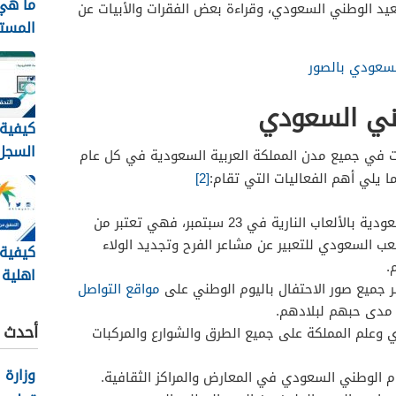
ما هي 
عيد الوطني السعودي، وقراءة بعض الفقرات والأبيات عن
المست
الضمان
لسعودي بالصور
الجديد 448
طني السعودي
كيفية
السجل 
لات في جميع مدن المملكة العربية السعودية في كل عام
برقم 
ا يلي أهم الفعاليات التي تقام:
[2]
الهوية 48
إضاءة مدن المملكة العربية السعودية بالألعاب النارية في 23 سبتمبر، فهي تعتبر من
ب السعودي للتعبير عن مشاعر الفرح وتجديد الولاء
كيفية
.
اهلية 
ر جميع صور الاحتفال باليوم الوطني على
مواقع التواصل
الاجتم
ن مدى حبهم لبلادهم.
1448
أحدث ا
 وعلم المملكة على جميع الطرق والشوارع والمركبات
وزارة 
 الوطني السعودي في المعارض والمراكز الثقافية.