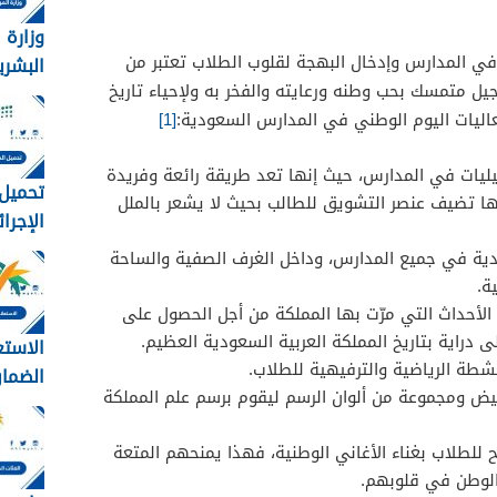
وزارة 
في المدارس وإدخال البهجة لقلوب الطلاب تعتبر من
البشري
 جيل متمسك بحب وطنه ورعايته والفخر به ولإحياء تاريخ
الاجتم
عاليات اليوم الوطني في المدارس السعودية:
[1]
عن تف
الضمان
يليات في المدارس، حيث إنها تعد طريقة رائعة وفريدة
المطور
تحميل 
نها تضيف عنصر التشويق للطالب بحيث لا يشعر بالملل
1448
وزارة ال
ودية في جميع المدارس، وداخل الغرف الصفية والساحة
ة.
لأحداث التي مرّت بها المملكة من أجل الحصول على
 دراية بتاريخ المملكة العربية السعودية العظيم.
الاستع
شطة الرياضية والترفيهية للطلاب.
الضمان
يض ومجموعة من ألوان الرسم ليقوم برسم علم المملكة
برقم اله
للطلاب بغناء الأغاني الوطنية، فهذا يمنحهم المتعة
 الوطن في قلوبهم.