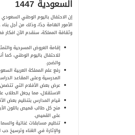
السعودية 1447
إن الاحتفال باليوم الوطني السعودي 
الأمور الهامة جدًا، وذلك من أجل بناء
وثقافة المملكة، سنقدم الآن افكار ف
إقامة العروض المسرحية والتمث
للاحتفال باليوم الوطني، كما أ
والضجر.
رفع علم المملكة العربية السع
المدرسية وعلى المقاعد الدراسي
عرض بعض الأفلام التي تتضمن ا
الاستقلال، مما يجعل الطلاب على
قيام المدارس بتنظيم بعض الأن
منح كل طالب قميص باللون الأب
على القميص.
تنظيم مسابقات غنائية والسماح 
والإثارة في الغناء وترسيخ حب