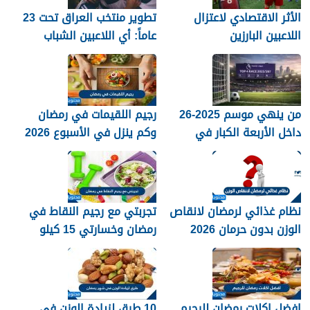
الأثر الاقتصادي لاعتزال
تطوير منتخب العراق تحت 23
اللاعبين البارزين
عاماً: أي اللاعبين الشباب
جاهزون للاختراق الدولي؟
من ينهي موسم 2025-26
رجيم اللقيمات في رمضان
داخل الأربعة الكبار في
وكم ينزل في الأسبوع 2026
الدوري الإنجليزي؟
نظام غذائي لرمضان لانقاص
تجربتي مع رجيم النقاط في
الوزن بدون حرمان 2026
رمضان وخسارتي 15 كيلو
2026
افضل اكلات رمضان للرجيم
10 طرق لزيادة الوزن في