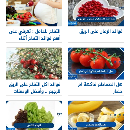
فوائد الرمان على الريق
التفاح للحامل : تعرفي على
أهم فوائد التفاح أثناء
الحمل
هل الطماطم فاكهة ام
فوائد اكل التفاح على الريق
خضار
للرجيم .. وأفضل الوصفات
للتفاح