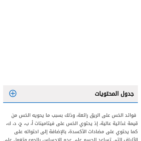
جدول المحتويات
فوائد الخس على الريق رائعة، وذلك بسبب ما يحويه الخس من
قيمة غذائية عالية، إذ يحتوي الخس على فيتامينات أ، ب، ج، د، ك،
غير أن هناك فوائد للخس يستفيد منها الرجال نذكر
كما يحتوي على مضادات الأكسدة، بالإضافة إلى احتوائه على
منها:
الألياف التي تساعد الجسم على عدم الإحساس بالجوع وتعمل على