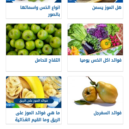
هل الموز يسمن
انواع الخس واسمائها
بالصور
فوائد اكل الخس يوميا
التفاح للحامل
فوائد السفرجل
ما هي فوائد الموز على
الريق وما القيم الغذائية
التي يحتويها