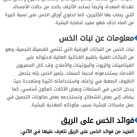
تهدئة المعدة، وأيضاً تساعد الألياف بالحد من حالات الأمساك
التي يصاب بها الكثيرين، كما تحتوي أوراق الخس على نسبة كبيرة
ماسكات الخس للبشرة
من الماء لذلك فهو مفيد لنضارة البشرة.
معلومات عن نبات الخس
نبات الخس من النباتات الورقية التي تنتمي للفصيلة النجمية، وهو
من النباتات الغنية بالقيم الغذائية العالية لاحتوائه على
الفيتامينات والزيوت والبروتينات والأملاح، وقد كان المصريون
القدماء يستخدمونه قديما كسماد، يتميز الخس بإنه يتحمل
الظروف الصعبة في زراعته، واستخداماته كثيرة ومتعددة حيث
يدخل الخس في السلطات وبعض الأكلات كمكون أساسي، كما
يضاف إلى بعض الشطائر، وتستخدمه بعض صالونات التجميل في
عمل ماسكات للبشرة بسبب مكوناته المغذية للبشرة.
فوائد الخس على الريق
المزيد من فوائد الخس على الريق نتعرف عليها في الآتي: