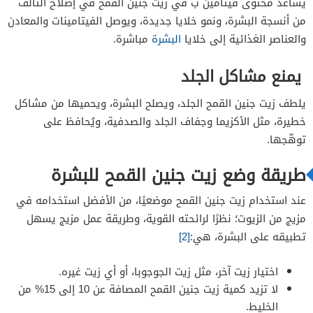
يساعد محتوى فيتامين ب في زيت جنين القمح في إصلاح التّالف
من أنسجة البشرة، ونمو خلايا جديدة، ويوصل الفيتامينات والمعادن
والعناصر الغذائية إلى خلايا
البشرة
مباشرة.
يمنع مشاكل الجلد
يلطف زيت جنين القمح الجلد، ويصلح البشرة، ويحميها من مشاكل
خطيرة، مثل الأكزيما وجفاف الجلد والصدفية، ويُحافظ على
توهّجها.
طريقة وضع زيت جنين القمح للبشرة
عند استخدام زيت جنين القمح موضعيًا، من الأفضل استخدامه في
مزيج من الزيوت؛ نظرًا لرائحته القوية، وطريقة عمل مزيج يسهل
تطبيقه على البشرة، هي:
[2]
اختيار زيت آخر، مثل زيت الجوجوبا، أو أي زيت غيره.
لا تزيد كمية زيت جنين القمح المصافة عن 10 إلى 15% من
الخليط.