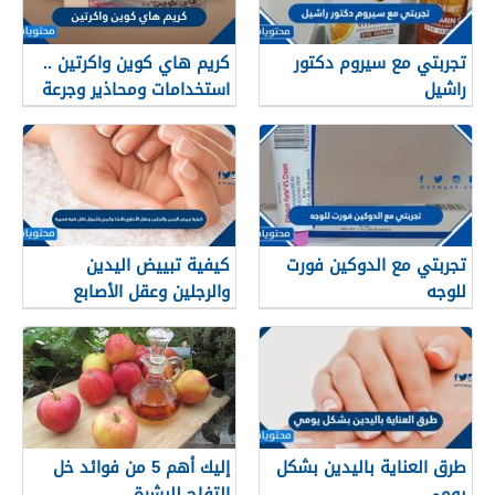
تجربتي مع سيروم دكتور
كريم هاي كوين واكرتين ..
راشيل
استخدامات ومحاذير وجرعة
استخدام كل منهما
تجربتي مع الدوكين فورت
كيفية تبييض اليدين
للوجه
والرجلين وعقل الأصابع
بالنشا وكريم بانثينول خلال
فترة قصيرة
طرق العناية باليدين بشكل
إليك أهم 5 من فوائد خل
يومي
التفاح للبشرة