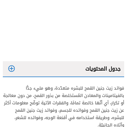
جدول المحتويات
فوائد زيت جنين القمح للبشره متعدّدة، وهو مليء جدًّا
بالفيتامينات والمعادن المُستخلصة من بذور القمح، من دون معالجة
الخصائص مضادة للشيخوخة وللأكسدة
أو تكرار، أي أنّها خالصة تمامًا، والفقرات الآتية توضّح معلومات أكثر
عن زيت جنين القمح وفوائده للجسم، وفوائد زيت جنين القمح
إصلاح الأنسجة
للبشره، وطريقة استخدامه في أقنعة الوجه، وفوائده للشعر،
يمنع مشاكل الجلد
وآثاره الجانبيّة.