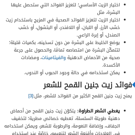
اختيار الزيت الأساسي؛ لتعزيز الفوائد التي ستحصل عليها
البشرة، مثل
اختيار الزيت لتعزيز الفوائد الصحية في المزيج باستخدام زيت
خشب الأرز، أو اللبان، أو اللافندر، أو البتشول، أو خشب
الصندل، أو إبرة الراعي.
يوضع الخليط على البشرة من دون تسخينه، بكميات قليلة؛
لتتمكّن البشرة من امتصاصه تمامًا، والحصول على جرعة
صحية من الأحماض الدهنية
والفيتامينات
، ومضادات
الأكسدة.
يمكن استخدامه في حالة وجود الحبوب أو الندوب.
فوائد زيت جنين القمح للشعر
يمنح زيت جنين القمح الكثير من الفوائد للشعر، مثل:
[3]
يعطي الشعر الطراوة:
يتكوّن زيت جنين القمح من أحماض
دهنية طويلة السلسلة، تعطيه خصائص مطرية؛ لتخفيف
الجفاف، وإضافة النعومة، والرطوبة للشعر، ويمكن استخدامه
في العلاجات وأقنعة الشعر لتنعيمه، خاصّة عند استخدام