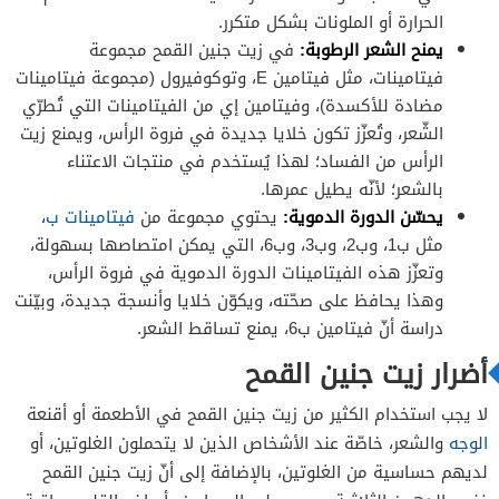
الحرارة أو الملونات بشكل متكرر.
يمنح الشعر الرطوبة:
في زيت جنين القمح مجموعة
فيتامينات، مثل فيتامين E، وتوكوفيرول (مجموعة فيتامينات
مضادة للأكسدة)، وفيتامين إي من الفيتامينات التي تُطرّي
الشّعر، وتُعزّز تكون خلايا جديدة في فروة الرأس، ويمنع زيت
الرأس من الفساد؛ لهذا يُستخدم في منتجات الاعتناء
بالشعر؛ لأنّه يطيل عمرها.
يحسّن الدورة الدموية:
يحتوي مجموعة من
فيتامينات ب
،
مثل ب1، وب2، وب3، وب6، التي يمكن امتصاصها بسهولة،
وتعزّز هذه الفيتامينات الدورة الدموية في فروة الرأس،
وهذا يحافظ على صحّته، ويكوّن خلايا وأنسجة جديدة، وبيّنت
دراسة أنّ فيتامين ب6، يمنع تساقط الشعر.
أضرار زيت جنين القمح
لا يجب استخدام الكثير من زيت جنين القمح في الأطعمة أو أقنعة
الوجه
والشعر، خاصّة عند الأشخاص الذين لا يتحملون الغلوتين، أو
لديهم حساسية من الغلوتين، بالإضافة إلى أنّ زيت جنين القمح