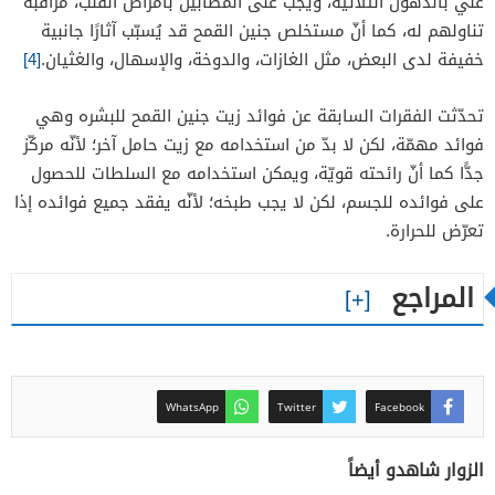
غني بالدهون الثلاثية، ويجب على المصابين بأمراض القلب، مراقبة
تناولهم له، كما أنّ مستخلص جنين القمح قد يُسبّب آثارًا جانبية
خفيفة لدى البعض، مثل الغازات، والدوخة، والإسهال، والغثيان.
[4]
تحدّثت الفقرات السابقة عن فوائد زيت جنين القمح للبشره وهي
فوائد مهمّة، لكن لا بدّ من استخدامه مع زيت حامل آخر؛ لأنّه مركّز
جدًّا كما أنّ رائحته قويّة، ويمكن استخدامه مع السلطات للحصول
على فوائده للجسم، لكن لا يجب طبخه؛ لأنّه يفقد جميع فوائده إذا
تعرّض للحرارة.
المراجع
WhatsApp
Twitter
Facebook
الزوار شاهدو أيضاً