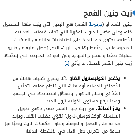
زيت جنين القمح
جنين القمح أو (
جرثومة
القمح) هي البذور التي ينبت منها المحصول
كله، وعلى عكس الحبوب المكررة التي تفقد قيمتها الغذائية
الأصلية، يحتوي جزء البذرة على احتياطيات هائلة من المركبات
الصحية، والتي يحتَفظ بها في الزيت، الذي يُحصَل عليه عن طريق
عمليات ضغط واستخراج الحبوب، ومن الفوائد العديدة التي يُقدّمها
زيت جنين القمح للصحة، ما يأتي:
[1]
يخفض الكوليسترول الضار؛
لأنّه يحتوي كميات هائلة من
الأحماض الدهنية أوميغا 3، التي تنظم عملية التمثيل
الغذائي وتحلل الدهون، وتسهّل امتصاصها في الجسم،
وهذا يرفع مستوى الكوليسترول الجيد.
يعزز الطاقة:
في زيت جنين القمح حمض دهني طويل
السلسلة (أوكتاكوسان-1-ول) يُقوّي عضلات القلب، ويزيد
قدرته على التحمل والمرونة، وتناول مكملات الزيت يوميًا قبل
ساعة من التمرين يعزز الأداء في الأنشطة البدنية.