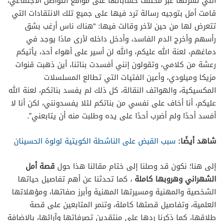
التي نشرتها عبر مختلف حساباتها على مواقع التواصل الاجتماعي،
قامت أمل بتوجيه رسالة ترد فيها على جميع تلك الانتقادات التي
تتعرض لها من حين لآخر وقالت فيها: “هناك ناس أرغب بشق
رأسهم وأخرج الدم الفاسد، وأدخل داخله لأرى ماذا يوجد في
دماغهم، لعنة الله عليكم، والله لن أسير على أهواء أحد، يأتيكم
رعشة من كلامي، وتقولون إنني أفسدت بناتنا، أين ذهبت قنوات
مزيكا وميلودي، وأعين الفتيات التي تطالع المسلسلات
المكسيكية، والهواتف النقالة، كل ذلك لم يفسد بناتكم، لعنة الله
عليكم، أنا أخاف على نفسي من بناتكم لئلا يفسدونني، لكن أنا لا
أفسد أحدًا ولم أضرب أحدًا على يده وطلبت منه أن يتابعني”.
شاهد أيضًا:
سبب القبض على الناشطة الكويتية لولوة الحسينان
إلى هنا؛ نكون قد وصلنا إلى ختام مقالنا هذا حول
قصة أمل
الشهراني وهروبها كاملة
، كما تحدثنا عن أهم تفاصيل حياتها
الشخصية والمهنية ومسيرتها المهنية وأبرز صفاتها، ومؤهلاتها
العلمية، وتفاصيل قصتها كاملة، وتنمر المتابعين على قصة
طلاقها، كما ذكرنا ردها على منتقدين تصرفاتها وآرائها، بالإضافة