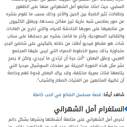
السلبي، حيث اعتاد متابعو أمل الشهراني منها على الظهور
بإطلالات تثير الضجة بين الحين والآخر، وذلك بسبب ما تقوم بنشره
من صور بملابس شبه عارية تبرز مفاتن جسدها، ويعلق الكثيرون
من متابعيها على صورها الخادشة للحياء، والتي تخرج عن العادات
والتقاليد السعودية، وآخر ما قامت بنشره عبر حسابها على سناب
شات، هو مقطع فيديو أطلت من خلاله بالبكيني على شاطئ البحر،
متجاوزة بذلك جميع الخطوط الحمراء التي تربى عليها المجتمع
العربي، وعلق البعض: “أنتِ حرة أن ترتدي ما تريدي، ولكن لا يصح
نشر مثل هذه الصورة الجريئة عبر صفحات السوشيال ميديا التي
يتابعها فئات عمرية مختلفة، وقد يراكِ البعض قدوة لهم وخاصة
أن غالبية المتابعين من الفتيات الصغار والشباب”.
شاهد أيضًا:
قصة مسلسل الضائع في الحب كاملة
انستغرام أمل الشهراني
تحرص أمل الشهراني على متابعة أنشطتها ونشرها بشكل دائم
عبر منصة إنستغرام، حيث تمتلك عدد كبير من المتابعين يقارب من