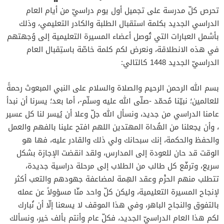
تحرص كلّ مدرسة على تجميل أول يوم دراسيّ من أيام العام
الدراسي الجديد بكلمة استقبال الطلبة والكادر التعليمي، وذلك
بأشمل العبارات التي تُوصل أعضاء المسيرة التعليمية إلى وُجهتهم
في هذه الانطلاقة، ونعرض لكم كلمة خاصّة باستِقبال العام
الدراسيّ الجديد 1448 كالتالي:
بسم الله الرحمن الرحيم والصلاة والسلام على النبي المبعوث رحمةً
للعالمين؛ نبيّنا مُحمّد -صلّى الله عليه وسلّم-، أما بعد؛ يسرنا أن نبدأ
عامنا الدراسي من جديد، ونسأل الله جلّ وعلا أن يُيسر لنا كل عسير
، وأن يجعلنا من الهُداة المهتدين اللهم افتح علينا بالفهم والعمل
والحفظ والحكمة، إنك سبحانك ولي ذلك والقادر عليه، فها هو
الوقت قد حان للعودة إلى المدارس، ولقد انقضت الإجازة بشكل
سريع، وترفّع كل طالب من الطلاب إلى مرحلة دراسية جديدة،
تتطلب منهم الحزْم وعقد الهِمة لمضاعفة جهودهم والتعب أكثر
لإنجاح المسيرة التعليمية، وليكن كلّ واحد منّا مسؤولاً عن عمله
بالتفوق والنجاح الباهر، وفي هذا الموقف لا يسعنا إلّا أن نُبارك
لكم هذا العام الدراسيّ الجديد، فكلّ عام وأنتم بألف خير، ونسألك