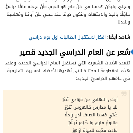
ونجاح، وليكن هدفنا في كلّ عام هو العزم، وأنْ نجعله عامًّا دراسيًّا
حافِلًا بالجد والاجتهاد، ولنكون دومًا عند حسنِ ظنّ آبائنا ومُعلمينا
وبلادنا.
شاهد أيضًا:
افكار لاستقبال الطالبات اول يوم دراسي
شعر عن العام الدراسي الجديد قصير
تتعدد الأبيات الشعرية التي تستقبل العام الدراسيّ الجديد، ومنها
هذه المقطوعة المختارة التي نُهديها لأعضاء المسيرة التعليمية
في عامّهم الدراسيّ الجديد:
أزكى التهاني من فؤادي تُنثرُ
لكِ يا مدارس كالعروس تنوّرُ
هُبّي فهذا الصيف آذن راحلًا
والنومُ فارق والطُيّور تُبشّرُ
عادت فدّبت للحياة ازاهِرُ