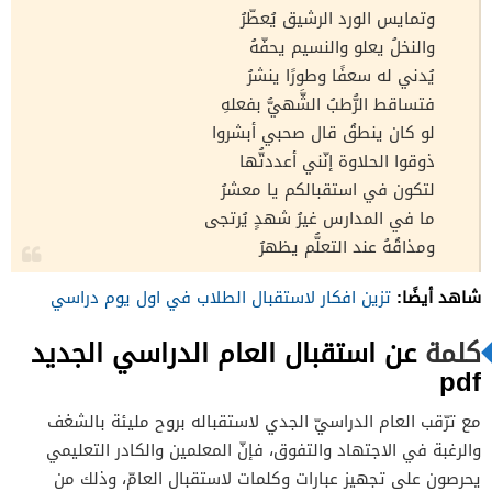
وتمايس الورد الرشيق يُعطّرُ
والنخلُ يعلو والنسيم يحفّهُ
يُدني له سعفًا وطورًا ينشرُ
فتساقط الرُّطبُ الشَّهيُّ بفعلهِ
لو كان ينطقُ قال صحبي أبشروا
ذوقوا الحلاوة إنّني أعددتُّها
لتكون في استقبالكم يا معشرُ
ما في المدارس غيرُ شهدٍ يُرتجى
ومذاقُهُ عند التعلُّم يظهرُ
شاهد أيضًا:
تزين افكار لاستقبال الطلاب في اول يوم دراسي
كلمة
عن استقبال العام الدراسي الجديد
pdf
مع ترّقب العام الدراسيّ الجدي لاستقباله بروح مليئة بالشغف
والرغبة في الاجتهاد والتفوق، فإنّ المعلمين والكادر التعليمي
يحرصون على تجهيز عبارات وكلمات لاستقبال العامّ، وذلك من