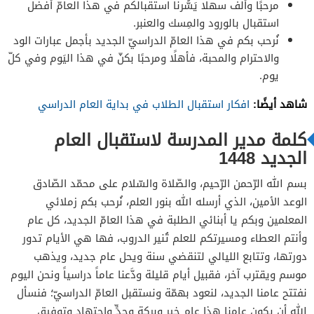
مرحبًا وألف سهلًا يَسُّرنا استقبالكم في هذا العامّ أفضل
استقبال بالورود والمِسك والعنبر.
نُرحب بكم في هذا العامّ الدراسيّ الجديد بأجمل عبارات الود
والاحترام والمحبة، فأهلًا ومرحبًا بكنّ في هذا اليَوم وفي كلّ
يوم.
شاهد أيضًا:
افكار استقبال الطلاب في بداية العام الدراسي
كلمة مدير المدرسة لاستقبال العام
الجديد 1448
بسم الله الرّحمن الرّحيم، والصّلاة والسّلام على محمّد الصّادق
الوعد الأمين، الذي أرسله الله بنور العلم، نُرحب بكم زملائي
المعلمين وبكم يا أبنائي الطلبة في هذا العامّ الجديد، كل عام
وأنتم العطاء ومسيرتكم للعلم تُنير الدروب، فها هي الأيام تدور
دورتها، وتتابع الليالي لتنقضي سنة ويحل عام جديد، ويذهب
موسم ويقترب آخر، فقبيل أيام قليلة ودَّعنا عاماً دراسياً ونحن اليوم
نفتتح عامنا الجديد، لنعود بهمّة ونستقبل العامّ الدراسيّ؛ فنسأل
الله أن يكون عامنا هذا عام خيرٍ وبركة وجدٍّ واجتهاد وتوفيق