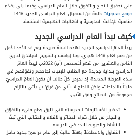
على تحقيق النجاح والتفوق خلال العام الدراسي، وفيما يلي يقدّم
موقع محتويات
كلمة عن استقبال العام الدراسي الجديد 1448
مناسبة للإذاعة المدرسية والفعاليات التعليمية المختلفة.
كيف نبدأ العام الدراسي الجديد
يبدأ العامّ الدراسيّ الجَديد لهذه السنة صبيحة يوم غد الأحد الأول
من صفر لعام 1448 هجري، وما يُوافقه بالتقويم الميلاديّ لتاريخ
الثامن والعشرين من شهر أغسطس (آب) 2022م، ليبدأ العامّ
الدراسيّ ببداية جديدة مع الطلاب للإثبات نجاحهم وتفوّقهم في
هذه المرحلة الجديدة، إذ يحرص كلّ طالب أن يكون العامّ الدراسيّ
مليئاً بالنجاحات، ولكن النجاح لا يأتي من فراغ؛ بل يأتي بالتزام
مجموعة من النصائح وفق الآتي:
تحضير المُستلزمات المدرسيّة التي تليق بعامٍ مليء بالتفوّق
والنجاح من خلال شراء الدفاتر والأقلام والحقائب التي تبثّ
النشاط والحيوية للبدء في الدراسة.
التفاؤل والانطلاقة بهمّة عالية إلى عام دراسيّ جديد حافل