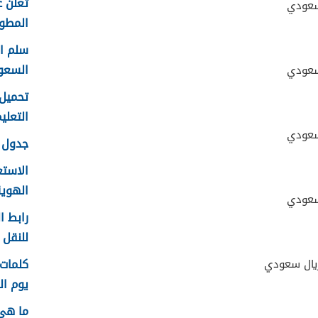
تعلن ع
المطور 
السعو
التعليم f
جدول ع
الاستع
الهوية 48
رابط ا
للنقل 1448 في الرياض
يوم الم
ما هي