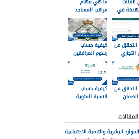
الفئات
ما هي مهام
هدفة في
مراقب المساجد
 الإجتماعي
في السعودية
1
1448
 التحقق من
كيفية حساب
التجاري
رسوم المرافقين
السجل ورقم
1448
14
 التحقق من
كيفية حساب
الضمان
النسبة المئوية
اعي المطور
للشهادة
الابتدائية 1448
لمقالات
الموارد البشرية والتنمية الاجتماعية