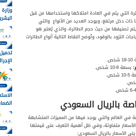
وزارة 
ة التي يتم في العادة امتلاكها واستخدامها من قبل
البشري
ا ذات دخل مرتفع، ويوجد العديد من الأنواع والتي
الاجتم
م تصنيفها من حيث حجم الطائرة، والذي يُعتبر هو
عن تف
ت التزود بالوقود، وتُوضح النقاط التالية أنواع الطائرات
الضمان
المطور
تحميل 
1448
خص.
:
بسعة 8-10 شخص.
وزارة ال
 شخص.
الاستع
صة بالريال السعودي
الضمان
برقم اله
صة في العالم والتي يوجد فيها من المميزات المتشابهة
 الأسعار متفاوتة، وفي ظل أهمية التعرف على قيمتها
لي الأسعار بالريال السعودي: