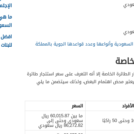
الإجتما
ما هي
السعودية
افضل ا
 السعودية وأنواعها وعدد قواعدها الجوية بالمملكة
للبنات 1448
خاصة
ر الطائرة الخاصة إلا أنه التعرف على سعر استئجار طائرة
عتبر محض اهتمام البعض، ولذلك سيتضمن ما يلي
لأفراد
السعر
ما بين 60,015.87 ريال
سعودي وحتى إلى
86,272.82 ريال سعودي