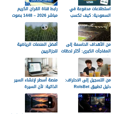
استطلاعات مدفوعة في
رابط قناة القران الكريم
السعودية: كيف تكسب
مباشر 2026 – 1448 بصوت
المال مع MultiPolls
جميل
من الأهداف الحاسمة إلى
أفضل المنصات الرياضية
المفاجآت الكبرى: أكثر لحظات
للجزائريين
كأس العالم 2026 التي لا
تُنسى
من التسجيل إلى الاحتراف:
منصة أسطر لإنشاء السير
دليل تطبيق RolsBet
الذاتية: لأن السيرة
للمستخدمين السوريين
العشوائية لن تمنحك وظيفة