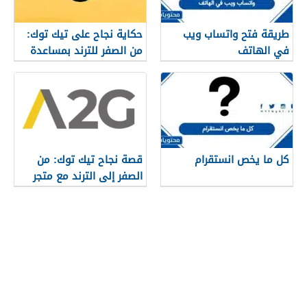
طريقة فتح واتساب ويب
حكاية نجاح على تيك توك:
في الهاتف
من الصفر للترند بمساعدة
متجر A2G
كل ما يخص انستقرام
قصة نجاح تيك توك: من
الصفر إلى الترند مع متجر
A2G