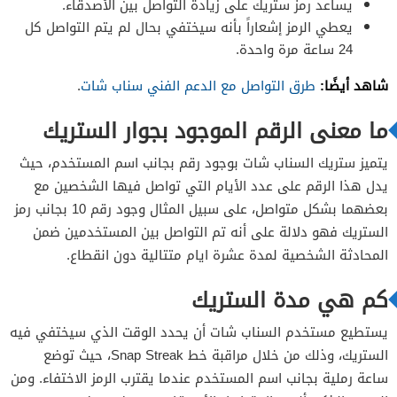
يساعد رمز ستريك على زيادة التواصل بين الأصدقاء.
يعطي الرمز إشعاراً بأنه سيختفي بحال لم يتم التواصل كل
24 ساعة مرة واحدة.
شاهد أيضًا:
طرق التواصل مع الدعم الفني سناب شات
.
ما معنى الرقم الموجود بجوار الستريك
يتميز ستريك السناب شات بوجود رقم بجانب اسم المستخدم، حيث
يدل هذا الرقم على عدد الأيام التي تواصل فيها الشخصين مع
بعضهما بشكل متواصل، على سبيل المثال وجود رقم 10 بجانب رمز
الستريك فهو دلالة على أنه تم التواصل بين المستخدمين ضمن
المحادثة الشخصية لمدة عشرة ايام متتالية دون انقطاع.
كم هي مدة الستريك
يستطيع مستخدم السناب شات أن يحدد الوقت الذي سيختفي فيه
الستريك، وذلك من خلال مراقبة خط Snap Streak، حيث توضع
ساعة رملية بجانب اسم المستخدم عندما يقترب الرمز الاختفاء. ومن