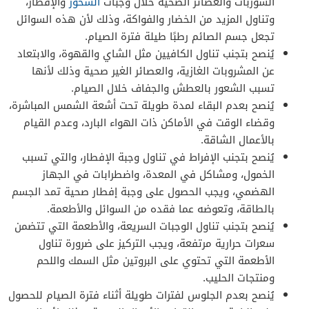
الشوربات والعصائر الصحية خلال وجبات
السحور
والإفطار،
وتناول المزيد من الخضار والفواكة، وذلك لأن هذه السوائل
تجعل جسم الصائم رطبًا طيلة فترة الصيام.
يُنصح بتجنب تناول الكافيين مثل الشاي والقهوة، والابتعاد
عن المشروبات الغازية، والعصائر الغير صحية وذلك لأنها
تسبب الشعور بالعطش والجفاف خلال الصيام.
يُنصح بعدم البقاء لمدة طويلة تحت أشعة الشمس المباشرة،
وقضاء الوقت في الأماكن ذات الهواء البارد، وعدم القيام
بالأعمال الشاقة.
يُنصح بتجنب الإفراط في تناول وجبة الإفطار، والتي تسبب
الخمول، ومشاكل في المعدة، واضطرابات في الجهاز
الهضمي، ويجب الحصول على وجبة إفطار صحية تمد الجسم
بالطاقة، وتعوضه عما فقده من السوائل والأطعمة.
يُنصح بتجنب تناول الوجبات السريعة، والأطعمة التي تتضمن
سعرات حرارية مرتفعة، ويجب التركيز على ضرورة تناول
الأطعمة التي تحتوي على البروتين مثل السمك واللحم
ومنتجات الحليب.
يُنصح بعدم الجلوس لفترات طويلة أثناء فترة الصيام للحصول