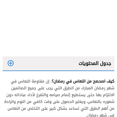
جدول المحتويات
كيف اصحصح من النعاس في رمضان؟
، إن مقاومة النعاس في
الحصول على وقت كافي من النوم
شهر رمضان المبارك من الطرق التي يجب على جميع الصائمين
تنظيم نمط النوم
الالتزام بها حتى يستطيع إتمام صيامه والتفرغ لأداء عباداته دون
شعوره بالنعاس، ويعتبر الحصول على وقت كافي من النوم والراحة
الحصول على قيلولة أثناء وقت الصيام
من أهم الطرق التي تساعد بشكل كبير على التخلص من النعاس
تناول الأطعمة والمشروبات الصحية
في شهر رمضان.