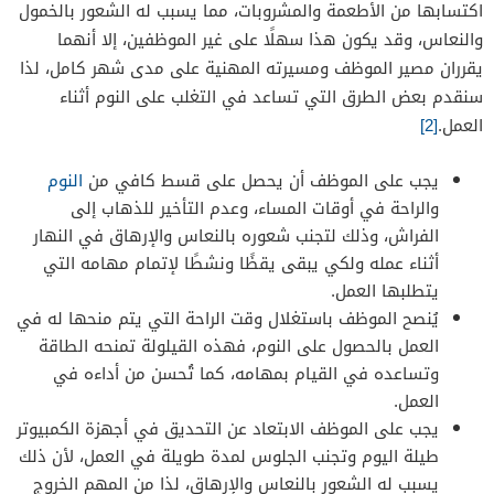
اكتسابها من الأطعمة والمشروبات، مما يسبب له الشعور بالخمول
والنعاس، وقد يكون هذا سهلًا على غير الموظفين، إلا أنهما
يقرران مصير الموظف ومسيرته المهنية على مدى شهر كامل، لذا
سنقدم بعض الطرق التي تساعد في التغلب على النوم أثناء
العمل.
[2]
يجب على الموظف أن يحصل على قسط كافي من
النوم
والراحة في أوقات المساء، وعدم التأخير للذهاب إلى
الفراش، وذلك لتجنب شعوره بالنعاس والإرهاق في النهار
أثناء عمله ولكي يبقى يقظًا ونشطًا لإتمام مهامه التي
يتطلبها العمل.
يُنصح الموظف باستغلال وقت الراحة التي يتم منحها له في
العمل بالحصول على النوم، فهذه القيلولة تمنحه الطاقة
وتساعده في القيام بمهامه، كما تُحسن من أداءه في
العمل.
يجب على الموظف الابتعاد عن التحديق في أجهزة الكمبيوتر
طيلة اليوم وتجنب الجلوس لمدة طويلة في العمل، لأن ذلك
يسبب له الشعور بالنعاس والإرهاق، لذا من المهم الخروج