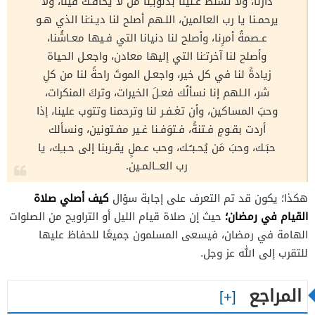
دارنا، ولا تُسلط عـلينا بذنوبـِنا من لا يخافـك فينا، ولا
يرحمـنا يا رب العالمين، اللـهم أصلح لنا ديـنـَنا الذي هـو
عـصمةُ أمرِنا، وأصلح لنا دنيانا التي فـيها معـاشُنا،
وأصلح لنا آخرتـَنا التي إليها معادن، واجعـل الحياة
زيادةً لنا في كل خير، واجعـل الموتَ راحةً لنا من كلِ
شر، الـلهم إنا نسألُك فعـلَ الخيرات، وتركَ المنكرات،
وحبَ المساكين، وأن تغـفـر لنا وترحمنا وتتوب علينا، إذا
أردت بقـومٍ فـتنةً، فـتوَفـنا غـير مفـتونين، ونسألك
حبَـك، وحبَ مَن يُحـبـُـك، وحب عـملٍ يقـربنا إلى حـبـِك، يا
رب العــالمـين.
كيف أصلي صلاة
هكذا؛ يكون قد تم التعرف على إجابة سؤال
القيام في رمضان؛
حيث إن صلاة قيام الليل أو التراويح من الصلوات
الهامة في رمضان، فيسعى المسلمون جميعًا للحفاظ عليها
للتقرب إلى الله عز وجل.
المراجع