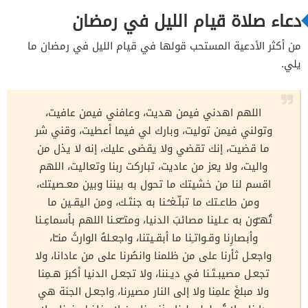
دعاء صلاة قيام الليل في رمضان
من أكثر الأدعية المستحب قولها في قيام الليل في رمضان ما
يلي.
اللهم اهدني فيمن هديت، وعافني فيمن عافيت،
وتولني فيمن توليت، وبارك لي فيما أعطيت، وقني شر
ما قضيت، إنك تقضي ولا يقضى عليك، إنه لا يذل من
واليت، ولا يعز من عاديت، تباركت ربنا وتعاليت، اللهم
اقسم لنا من خشيتك ما تحول به بيننا وبين معـصيتك،
ومن طاعـتك ما تبلّـغـُـنا به جنتَـك، ومن اليقـين ما
تُهـّون به عـلينا مصائبَ الدنيا، ومتـّعـنا اللهم بأسماعِـنا
وأبصارِنا وقـواتـِنا ما أبقـيتنا، واجعـلهُ الوارثَ منـّا،
واجعـل ثأرنا على من ظلمنا وانصُرنا على من عادانا، ولا
تجعـل مصيبـتَـنا في ديـننا، ولا تجعـل الدنيا أكبرَ هـمِنا
ولا مبلغَ علمِنا ولا إلى النار مصيرنا، واجعـل الجنة هي