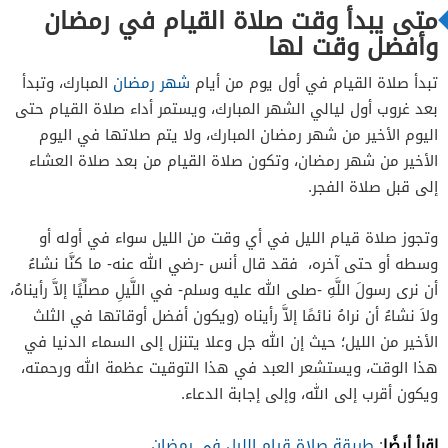
متى يبدأ وقت صلاة القيام في رمضان
وأفضل وقت لها
تبدأ صلاة القيام في أول يوم من أيام
شهر رمضان
المبارك، وتبدأ
بعد غروب أول ليالي الشهر المبارك، ويستمر أداء صلاة القيام حتى
اليوم الأخير من شهر رمضان المبارك، ولا يتم صلاتها في اليوم
الأخير من شهر رمضان، وتكون صلاة القيام من بعد صلاة العشاء
إلى قبل صلاة الفجر.
وتجوز صلاة قيام الليل في أي وقت من الليل سواء في أوله أو
وسطه أو حتى آخره، فقد قال أنس -رضي الله عنه- ما كنَّا نشاءُ
أن نرى رسولَ اللَّهِ -صلى الله عليه وسلم- في اللَّيلِ مصلِّيًا إلاَّ رأيناهُ،
ولاَ نشاءُ أن نراهُ نائمًا إلاَّ رأيناه (ويكون أفضل أوقاتها في الثلث
الأخير من الليل؛ حيث إن الله جل وعلا يتنزل إلى السماء الدنيا في
هذا الوقت، ويستشعر العبد في هذا التوقيت عظمة الله ورحمته،
ويكون أقرب إلى الله، وإلى إجابة الدعاء.
اقرأ أيضًا
:
طريقة صلاة قيام الليل في رمضان