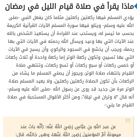
ماذا يقرأ في صلاة قيام الليل في رمضان
يؤدي المسلم فيها ركعتين ركعتين مثلما كان يفعل النبي -صلى
الله عليه وسلم- ويتلو فيها سورة المسلم الآيات القرآنية الكريمة
بحسب ما تيسر له، ويستحب عند القراءة أن يستعيذ الشخص بالله
عند الآيات التي بها وعيد ويسأل الله رحمته في الآيات التي بها
رحمة، ويجب أن يخشع في السجود والركوع، وأن يسبح في الآيات
التي بها تسبيح، وتكون ركعة الوتر إما ركعة واحدة أو ثلاث ركعات
أو خمس ركعات أو سبع ركعات أو تسع ركعات، وتنتهي صلاة
القيام بانتهاء صلاة الوتر، ويجوز أن يصلي المسلم ما يشاء من
الركعات بأن تكون الصلاة ركعتين ركعتين، ولا يعيد المسلم صلاة
الوتر مرة من جديد قد روى عن رسول الله -صلى الله عليه وسلم-
أنه قال “لا وتران في ليلة”، ومن أكثر الأقوال المستحبة في صلاة
القيام ما يلي:-
عن عبدِ اللهِ بنِ عبَّاسٍ رَضِيَ اللهُ عَنْه: (
أنَّه باتَ عند
ميمونةَ أمِّ المؤمنينَ رَضِيَ اللهُ عَنْها، وهي خالتُه، قال: