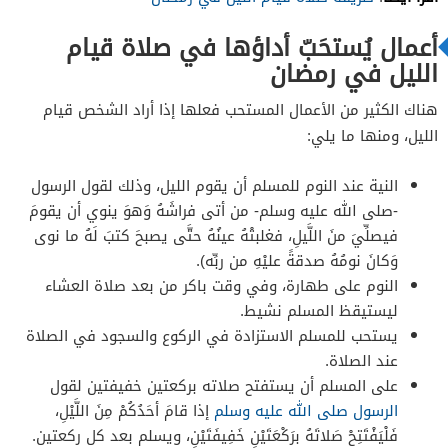
أعمال يُستحَبّ أداؤها في صلاة قيام
الليل في رمضان
هناك الكثير من الأعمال المستحب فعلها إذا أراد الشخص قيام
الليل، ومنها ما يلي:
النية عند النوم للمسلم أن يقوم الليل، وذلك لقول الرسول
-صلى الله عليه وسلم- من أتى فراشَهُ وَهوَ ينوي أن يقومَ
فيصلِّيَ منَ اللَّيلِ، فغلبتْهُ عينُهُ حتَّى يصبحَ كتبَ لَهُ ما نوى
وَكانَ نومُهُ صدقةً عليْهِ من ربِّه).
النوم على طهارة، وفي وقت باكر من بعد صلاة العشاء
ليستيقظ المسلم نشيط.
يستحب للمسلم الاستزادة في الركوع والسجود في الصلاة
عند الصلاة.
على المسلم أن يستفتح صلاته بركعتين خفيفتين لقول
الرسول صلى الله عليه وسلم
إذا قامَ أحَدُكُمْ مِنَ اللَّيْلِ،
فَلْيَفْتَتِحْ صَلاتَهُ برَكْعَتَيْنِ خَفِيفَتَيْنِ، ويسلم بعد كل ركعتين.