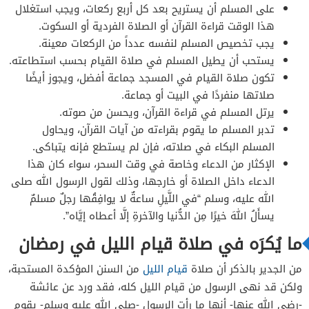
على المسلم أن يستريح بعد كل أربع ركعات، ويجب استغلال
هذا الوقت قراءة القرآن أو الصلاة الفردية أو السكوت.
يجب تخصيص المسلم لنفسه عدداً من الركعات معينة.
يستحب أن يطيل المسلم في صلاة القيام بحسب استطاعته.
تكون صلاة القيام في المسجد جماعة أفضل، ويجوز أيضًا
صلاتها منفردًا في البيت أو جماعة.
يرتل المسلم في قراءة القرآن، ويحسن من صوته.
تدبر المسلم ما يقوم بقراءته من آيات القرآن، ويحاول
المسلم البكاء في صلاته، فإن لم يستطع فإنه يتباكى.
الإكثار من الدعاء وخاصة في وقت السحر، سواء كان هذا
الدعاء داخل الصلاة أو خارجها، وذلك لقول الرسول الله صلى
الله عليه، وسلم “في اللَّيلِ ساعةٌ لا يوافِقُها رجلٌ مسلمٌ
يسأَلُ اللهَ خيرًا مِن الدُّنيا والآخرةِ إلَّا أعطاه إيَّاه”.
ما يُكرَه في صلاة قيام الليل في رمضان
من الجدير بالذكر أن صلاة
قيام الليل
من السنن المؤكدة المستحبة،
ولكن قد نهى الرسول من قيام الليل كله، فقد ورد عن عائشة
-رضي الله عنها- أنها ما رأت الرسول -صلى الله عليه وسلم- يقوم