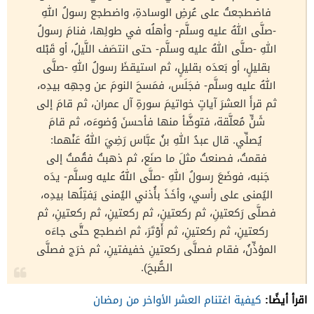
فاضطجعتُ على عُرضِ الوسادةِ، واضطجع رسولُ اللهِ
-صلَّى اللهُ عليه وسلَّم- وأهلُه في طولِها، فنامَ رسولُ
اللهِ -صلَّى اللهُ عليه وسلَّم- حتى انتصَف اللَّيلُ، أو قَبْله
بقليلٍ، أو بَعدَه بقليلٍ، ثم استيقظَ رسولُ اللهِ -صلَّى
اللهُ عليه وسلَّم- فجَلَس، فمَسحَ النومَ عن وجهِه بيدِه،
ثم قرأَ العشرَ آياتٍ خواتيمَ سورةِ آل عمران، ثم قامَ إلى
شَنٍّ مُعلَّقة، فتوضَّأ منها فأحسنَ وُضوءَه، ثم قامَ
يُصلِّي. قال عبدُ اللهِ بنُ عبَّاس رَضِيَ اللهُ عَنْهما:
فقمتُ، فصنعتُ مثلَ ما صنَع، ثم ذهبتُ فقُمتُ إلى
جَنبه، فوضَعَ رسولُ اللهِ -صلَّى اللهُ عليه وسلَّم- يدَه
اليُمنى على رأسي، وأخَذَ بأُذني اليُمنى يَفتِلُها بيدِه،
فصلَّى رَكعتينِ، ثم ركعتينِ، ثم ركعتينِ، ثم ركعتينِ، ثم
ركعتينِ، ثم ركعتينِ، ثم أَوْتَرَ، ثم اضطجع حتَّى جاءَه
المؤذِّنُ، فقام فصلَّى ركعتينِ خفيفتينِ، ثم خرَج فصلَّى
الصُّبحَ).
اقرأ أيضًا:
كيفية اغتنام العشر الأواخر من رمضان