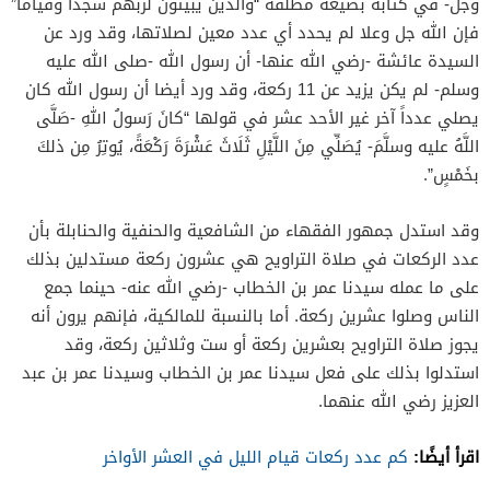
وجل- في كتابه بصيغة مطلقة “والذين يبيتون لربهم سجدًا وقيامًا”
فإن الله جل وعلا لم يحدد أي عدد معين لصلاتها، وقد ورد عن
السيدة عائشة -رضي الله عنها- أن رسول الله -صلى الله عليه
وسلم- لم يكن يزيد عن 11 ركعة، وقد ورد أيضا أن رسول الله كان
يصلي عدداً آخر غير الأحد عشر في قولها “كانَ رَسولُ اللهِ -صَلَّى
اللَّهُ عليه وسلَّمَ- يُصَلِّي مِنَ اللَّيْلِ ثَلَاثَ عَشْرَةَ رَكْعَةً، يُوتِرُ مِن ذلكَ
بخَمْسٍ”.
وقد استدل جمهور الفقهاء من الشافعية والحنفية والحنابلة بأن
عدد الركعات في صلاة التراويح هي عشرون ركعة مستدلين بذلك
على ما عمله سيدنا عمر بن الخطاب -رضي الله عنه- حينما جمع
الناس وصلوا عشرين ركعة. أما بالنسبة للمالكية، فإنهم يرون أنه
يجوز صلاة التراويح بعشرين ركعة أو ست وثلاثين ركعة، وقد
استدلوا بذلك على فعل سيدنا عمر بن الخطاب وسيدنا عمر بن عبد
العزيز رضي الله عنهما.
اقرأ أيضًا:
كم عدد ركعات قيام الليل في العشر الأواخر