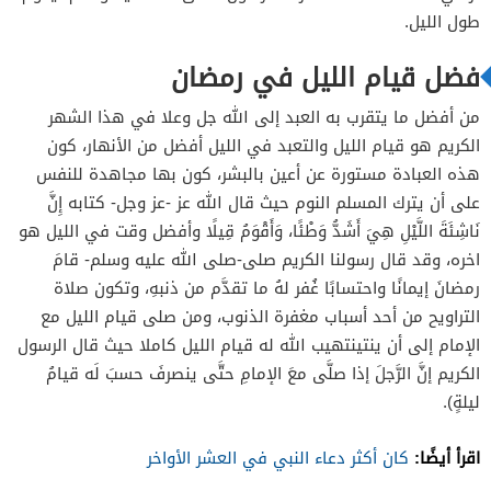
طول الليل.
فضل قيام الليل في رمضان
من أفضل ما يتقرب به العبد إلى الله جل وعلا في هذا الشهر
الكريم هو قيام الليل والتعبد في الليل أفضل من الأنهار، كون
هذه العبادة مستورة عن أعين بالبشر، كون بها مجاهدة للنفس
على أن يترك المسلم النوم حيث قال الله عز -عز وجل- كتابه إِنَّ
نَاشِئَةَ اللَّيْلِ هِيَ أَشَدُّ وَطْئًا، وَأَقْوَمُ قِيلًا وأفضل وقت في الليل هو
اخره، وقد قال رسولنا الكريم صلى-صلى الله عليه وسلم- قامَ
رمضانَ إيمانًا واحتسابًا غُفر لهُ ما تقدَّم من ذنبهِ، وتكون صلاة
التراويح من أحد أسباب مغفرة الذنوب، ومن صلى قيام الليل مع
الإمام إلى أن ينتينتهيب الله له قيام الليل كاملا حيث قال الرسول
الكريم إنَّ الرَّجلَ إذا صلَّى معَ الإمامِ حتَّى ينصرفَ حسبَ لَه قيامُ
ليلةٍ).
اقرأ أيضًا:
كان أكثر دعاء النبي في العشر الأواخر