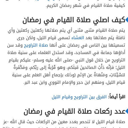
كيفية صلاة القيام في شهر رمضان الكريم.
كيف اصلي صلاة القيام في رمضان
يتم صلاة القيام مثنى مثنى أي يتم صلاتها ركعتين ركعتين وأي
نافلة يتم صلاتها بعد
العشاء
تسمى قيام الليل، ولكن جرى
تسميتها بين الناس في رمضان على أنها
صلاة التراويح
وقد سن
أداؤها جماعة في المساجد، وقد استدل العلماء على سنية صلاة
التراويح من خلال قول النبي -صلى الله عليه وسلم- عليكم بقيامِ
الليلِ؛ فإنَّه دَأْبُ الصالحينَ قبلَكم، وهو قُرْبةٌ إلى ربِّكم، ومَكْفَرةٌ
للسِّيِّئاتِ، ومَنْهاةٌ عن الإثمِ (وذلك بإجماع أهل العلم على سنية
قيام الليل، ومنهم ابن حجر والإمام النووي وابن عبد البر.
اقرأ أيضاً:
الفرق بين التراويح وقيام الليل
عدد ركعات صلاة القيام في رمضان
صلاة قيام الليل لا تنحصر بعدد معين من الركعات حيث قال الله -عز