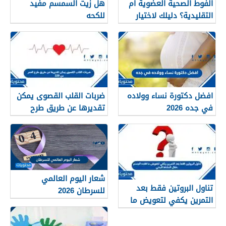
الفوط الصحية العضوية أم
هل زيت السمسم مفيد
التقليدية؟ دليلك لاختيار
للكحه
النوع الأنسب لبشرتك
افضل دكتورة نساء وولاده
ضربات القلب القصوى يمكن
في جده 2026
تقديرها عن طريق طرح
العمر من 220
شعار اليوم العالمي
تناول البروتين فقط بعد
للسرطان 2026
التمرين يكفي لتعويض ما
فقده الجسم خلال النشاط
البدني