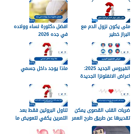
متى يكون نزول الدم مع
افضل دكتورة نساء وولاده
البراز خطير
في جده 2026
الفيروس الجديد 2025:
ماذا يوجد داخل جسمي
اعراض الانفلونزا الجديدة
وطرق العلاج
ضربات القلب القصوى يمكن
تناول البروتين فقط بعد
تقديرها عن طريق طرح العمر
التمرين يكفي لتعويض ما
من 220
فقده الجسم خلال النشاط
البدني