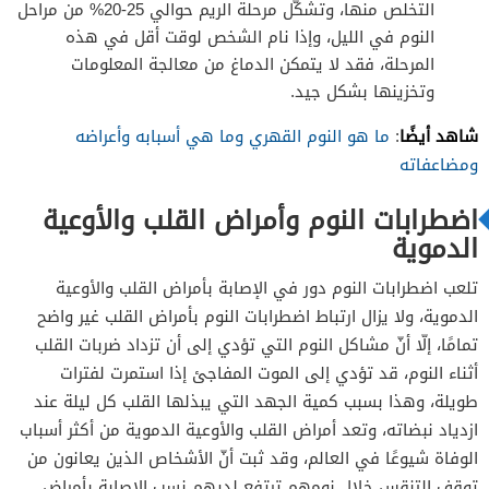
التخلص منها، وتشكّل مرحلة الريم حوالي 25-20% من مراحل
النوم في الليل، وإذا نام الشخص لوقت أقل في هذه
المرحلة، فقد لا يتمكن الدماغ من معالجة المعلومات
وتخزينها بشكل جيد.
شاهد أيضًا
:
ما هو النوم القهري وما هي أسبابه وأعراضه
ومضاعفاته
اضطرابات النوم وأمراض القلب والأوعية
الدموية
تلعب اضطرابات النوم دور في الإصابة بأمراض القلب والأوعية
الدموية، ولا يزال ارتباط اضطرابات النوم بأمراض القلب غير واضح
تمامًا، إلّا أنّ مشاكل النوم التي تؤدي إلى أن تزداد ضربات القلب
أثناء النوم، قد تؤدي إلى الموت المفاجئ إذا استمرت لفترات
طويلة، وهذا بسبب كمية الجهد التي يبذلها القلب كل ليلة عند
ازدياد نبضاته، وتعد أمراض القلب والأوعية الدموية من أكثر أسباب
الوفاة شيوعًا في العالم، وقد ثبت أنّ الأشخاص الذين يعانون من
توقف التنقس خلال نومهم ترتفع لديهم نسب الإصابة بأمراض