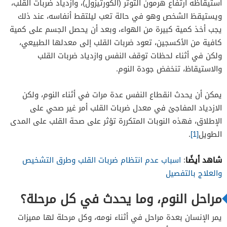
استيقاظه ارتفاع هرمون التوتر (الكورتيزول)، وازدياد ضربات القلب،
ويستيقظ الشخص وهو في حالة تعب ليلتقط أنفاسه، عند ذلك
يجب أخذ كمية كبيرة من الهواء، وبعد أن يحصل الجسم على كمية
كافية من الأكسجين، تعود ضربات القلب إلى معدلها الطبيعي،
ولكن في أثناء لحظات توقف النفس وازدياد ضربات القلب
والاستيقاظ، تنخفض جودة النوم.
يمكن أن يحدث انقطاع النفس عدة مرات في أثناء النوم، ولكن
الازدياد المفاجئ في معدل ضربات القلب أمر غير صحي على
الإطلاق، فهذه النوبات المتكررة تؤثر على صحة القلب على المدى
الطويل
[1]
.
شاهد أيضًا
:
اسباب عدم انتظام ضربات القلب وطرق التشخيص
والعلاج بالتفصيل
مراحل النوم، وما يحدث في كل مرحلة؟
يمر الإنسان بعدة مراحل في أثناء نومه، وكل مرحلة لها مميزات