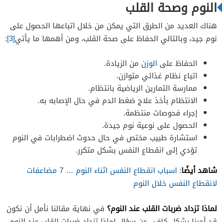
النوم وصحة القلب
هناك العديد من الطرق التي يمكن من خلال اتباعها الحصول على
نوم جيد، وبالتالي الحفاظ على صحة القلب، ومن أهمها ما يأتي
[3]
:
الحفاظ على
الوزن
من الزيادة.
اتباع نظام غذائي متوازن.
ممارسة التمارين الرياضية بانتظام.
الانتظام بأخذ علاج ضغط الدم في حال الإصابه به.
إجراء فحوصات منتظمة.
الحصول على نوعية نوم جيدة.
استشارة طبيب مختص في حال حدوث اضطرابات في النوم
تؤدي إلى انقطاع النفس بشكل متكرر.
شاهد أيضًا
:
اسباب انقطاع النفس اثناء النوم … 7 مضاعفات
لانقطاع النفس خلال النوم
لماذا تزداد ضربات القلب عند النوم؟
في نهاية مقالنا نأمل أن نكون
قد أجبنا بشكل كافي عن سؤال لماذا تزداد ضربات القلب عند النوم،