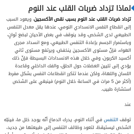
الشريان التاجي
لماذا تزداد ضربات القلب عند النوم
فشل القلب الاحتقاني
تزداد ضربات القلب عند النوم بسبب نقص الأكسجين
، ويعود السبب
السكتة الدماغية
إلى انقطاع النفس الانسدادي النومي، عندها يقل معدل التنفس
الطبيعي لدى الشخص، وقد ينوقف في بعض الأحيان لبضع ثوانٍ،
وباستمرار الجسم بإعادة التنفس الطبيعي، ومع انسداد مجرى
الهواء، فإنّ مستوى الأكسجين ينخفض، ويرتفع مستوى ثاني
أكسيد الكربون، وفي خلال هذه الانسدادات البسيطة فإنّ ذلك
يؤدي إلى تليين العضلات حول الحلق، والفك الداخلي وقاعدة
اللسان واللهاة، ولكن عندما تتكرر انقطاعات النفس بشكل مفرط
(أكثر من 5 مرات في الساعة خلال النوم) فينبغي على الشخص
استشارة طبيب.
عند
توقف
التنفس
في أثناء النوم، يدرك الدماغ أنّه يوجد خلل ما، فينبّه
الشخص ليستيقظ، لتعود وظائف التنفس إلى طبيعتها من جديد،