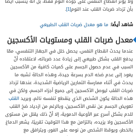
ولا يؤثر انقطاع التنفس على جودة النوم فقط، بل أنه يتسبب أيضًا
بأن تزداد ضربات القلب عند النوم
[1]
.
شاهد أيضًا
:
ما هو معدل ضربات القلب الطبيعي
معدل ضربات القلب ومستويات الأكسجين
عندما يحدث انقطاع النفس، يحصل خلل في الجهاز التنفسي، ممّا
يدفع القلب بشكل طبيعي إلى زيادة عدد ضرباته، لاعتقاده أنّ
السبب في عدم حصول الجسم على كميات كافية من الأكسجين
يعود إلى عدم ضخه الدم بسرعة جيدة، وهذه الحالة تشبه ما
يحدث في أثناء ممارسة التمارين الرياضية الشديدة، عندها تزداد
ضربات القلب ليوصل الأكسجين إلى جميع أجزاء الجسم، ولكن في
هذه الحالة يكون الشخص الذي ينقطع تنفسه نائم، ويريد
القلب
تعويض الجسم عن نقص الأكسجين، وبالرغم من ازدياد ضخ القلب
للدم بشكل أسرع عبر الأوعية الدموية، إلا أنّ ذلك يقلل من مستوى
الأكسجين ولا يزيده، بالتزامن مع هذا التوقيت تقريبًا، يشعر الدماغ
بالخطر، ويوقظ الشخص من نومه على الفور، ويترافق مع