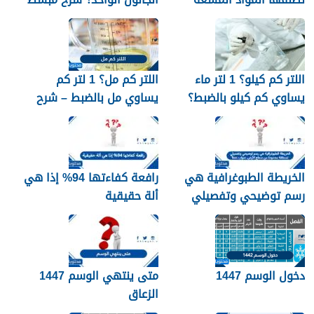
اللتر كم كيلو؟ 1 لتر ماء
اللتر كم مل؟ 1 لتر كم
يساوي كم كيلو بالضبط؟
يساوي مل بالضبط – شرح
مبسّط وواضح
الخريطة الطبوغرافية هي
رافعة كفاءتها 94% إذا هي
رسم توضيحي وتفصيلي
ألة حقيقية
لمنطقة محدودة من سطح
الأرض. صواب خطأ
دخول الوسم 1447
متى ينتهي الوسم 1447
الزعاق