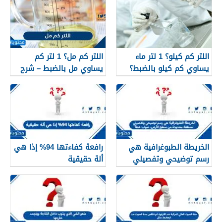
اللتر كم كيلو؟ 1 لتر ماء
اللتر كم مل؟ 1 لتر كم
يساوي كم كيلو بالضبط؟
يساوي مل بالضبط – شرح
مبسّط وواضح
الخريطة الطبوغرافية هي
رافعة كفاءتها 94% إذا هي
رسم توضيحي وتفصيلي
ألة حقيقية
لمنطقة محدودة من سطح
الأرض. صواب خطأ