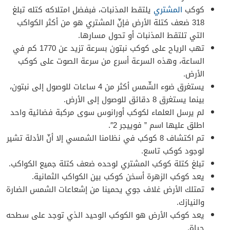
كوكب
المشتري
يلتقط المذنبات، فبفضل امتلاكه كتله تبلغ
318 ضعف كتلة الأرض فإنّ المشتري هو من أكثر الكواكب
التي تلتقط المذنبات أو تحول مسارها.
تهب الرياح على كوكب نبتون بسرعة تزيد عن 1770 كم في
الساعة، وهذه السرعة أسرع من سرعة الصوت على كوكب
الأرض.
يستغرق ضوء الشّمس أكثر من 4 ساعات للوصول إلى نبتون،
بينما يستغرق 8 دقائق للوصول إلى الأرض.
لم يرسل العلماء لكوكب أورانوس سوى مركبة فضائية واحد
اطلق عليها اسم ” فوييجر 2″.
تم اكتشاف 8 كوكب في نظامنا الشمسي إلا أنّ الأدلة تشير
لوجود كوكب تاسع.
تبلغ كتلة كوكب المشتري لوحده ضعف كتلة جميع الكواكب.
يعد كوكب الزهرة أسخن كوكب بين الكواكب الثمانية.
تمتلك الأرض غلاف جوي يحمينا من إشعاعات الشمس الضارة
والنيازك.
يعد كوكب الأرض هو الكوكب الوحيد الذي توجد على سطحه
حياة.