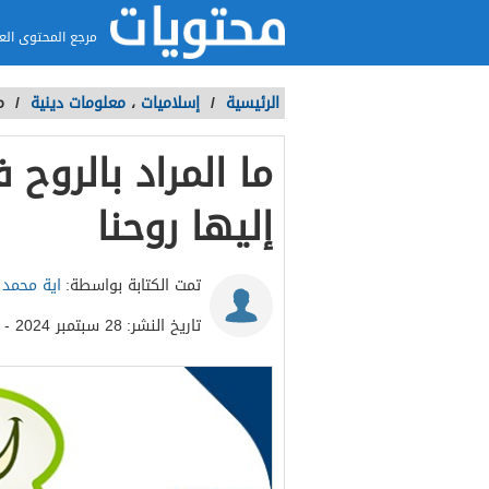
مرجع المحتوى الع
الرئيسية
/
إسلاميات
،
معلومات دينية
/
م
ما المراد بالروح
إليها روحنا
تمت الكتابة بواسطة:
اية محمد
تاريخ النشر:
28 سبتمبر 2024 - 1:50م