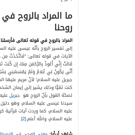
ما المراد بالروح في 
روحنا
المراد بالروح في قوله تعالى فأرسلنا 
إلى تفسير الروح بأنّه عيسى عليه الس
الآيات في قوله تعالى: “فَاتَّخَذَتْ مِن دُونِهِمْ حِ
قَالَتْ إِنِّي أَعُوذُ بِالرَّحْمَن مِنكَ إِن كُنتَ تَقِيّ
أَنَّى يَكُونُ لِي غُلامٌ وَلَمْ يَمْسَسْنِي بَشَرٌ وَ
جبريل عليه السلام؛ لأنّ مريم عليها ا
كنت تقيًّا وذلك يشير إلى إيمان الشخص 
لصحّة القول بأنّ الروح هو
جبريل
عليه 
سيدنا عيسى عليه السلام، وهو دليل 
عليه السلام، كما وردت آيات قرآنية ك
عليه السلام، والله أعلم.
[2]
شاهد أيضًا:
معنى الوحي في الاصطلا