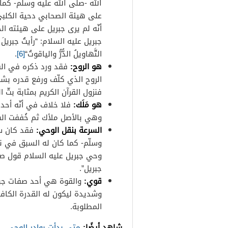
الله -صلّى الله عليه وسلّم- كما
على هيئة الصحابي دحية الكلبي
أنّه لم يرى جبريل على هيئته
جبريل عليه السلام: “رأيتُ جبريلَ 
التَّهاويلُ
الدُّرُّ
والياقوتُ
“
[6]
.
هو الروح:
فقد ورد ذكره في القرآ
الروح الذي كلّف ورفع قدره بشرف
فنزول القرآن الكريم بمثابة بثّ ا
هو مَلَك:
فلا خلاف في أنّه أحد
وهي بالأصل ملأك ثم خُففت اله
السرعة بنقل الوحي:
فقد كان سر
وسلّم- كما كان له السبق في نقل
وحي جبريل عليه السلام قول صهي
جبريل”.
قوي:
والقوة هي أحد صفات جبر
وشديدة ليكون له القدرة الكافي
المطلوبة.
شاهد أيضًا:
متى بدأت بوادر الوحي