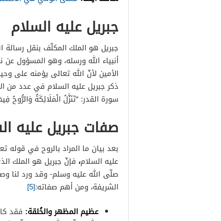
جبريل عليه السلام
جبريل هو الملك المكلّف بنقل رسالة ا
أنبياء الله ورسله، وهو المسؤول عن 
الأمين لأنّ الله تعالى يؤمنه على وحي
ذكر جبريل عليه السلام في عدد من الآي
سورة القدر: “تَنَزَّلُ الْمَلَائِكَةُ وَالرُّوحُ فِيهَا 
صفات جبريل عليه ال
بعد بيان ما المراد بالروح في قوله ت
،
عليه السلام
فإنّ جبريل هو الملك الذي
صلّى الله عليه وسلم- وقد ورد لنا وص
الشريفة، ومن أهم صفاته:
[5]
عظيم المظهر والخُلقة:
فقد كان