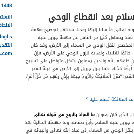
1448
سلام بعد انقطاع الوحي
الاستع
الالحاقي 
وله تعالى فأرسلنا إليها روحنا، سننتقل لتوضيح مهمة
 فقد يتساءل كثيرٌ من الناس عن مهمة جبريل عليه
التقدي
المخصص لنقل الوحي من السماء إلى الأرض، وقد كان
s.com
خاتمًا للأنبياء ونهاية لنزول الوحي على الأرض، فإنَّ
ذين خلقهم الله والذين يعملون بشكل متواصل على تسبيح
أيضًا كذلك، كما ينزل جبريل إلى الأرض في ليلة القدر
 الْمَلَائِكَةُ وَالرُّوحُ فِيهَا بِإِذْنِ رَبِّهِم مِّن كُلِّ أَمْرٍ”،
ت الملائكة تسلم عليه ؟
ما المراد بالروح في قوله تعالى
ال الذي كان بعنوان
ك جبريل عليه السلام وأبرز صفاته، وما مهمته الحالية بعد
نقل الوحي من السماء إلى عباد الله تعالى وأنبيائه في