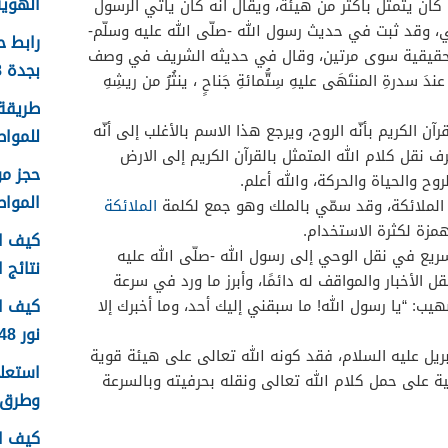
الهوية 1448 الرابط وا
 كان يتمثّل بأكثر من هيئة، ويقال أنّه كان يأتي الرسول
، وقد ثبت في حديث رسول الله -صلّى الله عليه وسلّم-
رابط 
 الحقيقية سوى مرتين، وقال في حديثه الشريف في وصف
بجدة 1448
عندَ سدرةِ المنتَهَى عليهِ
سِتُّمائةِ
جَناحٍ
،
ينثُرُ
من
ريشِهِ
طريقة 
ن الكريم بأنّه الروح، ويرجع هذا الاسم بالأغلب إلى أنّه
للمواطن
 نقل كلام الله المتمثل بالقرآن الكريم إلى الارض
لروح والحياة والحركة، والله أعلم.
الموا
 الملائكة، وقد سمّي بالملك وهو جمع لكلمة
الملائكة
مزة لكثرة الاستخدام.
كيف اع
يع في نقل الوحي إلى رسول الله -صلّى الله عليه
نتائج اخ
 الأخبار والمواقف له دائمًا، وأبرز ما ورد في سرعة
كيف ا
ب: “يا رسول الله! ما سبقني إليك أحد، وما أخبرك إلا
نور 1448
يل عليه السلام، فقد كونه الله تعالى على هيئة قوية
ة على حمل كلام الله تعالى ونقله بحرفيته وبالسرعة
وطرق 
كيف ا