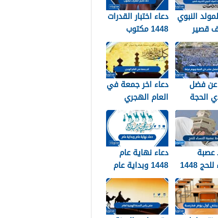
لمولد النبوي
دعاء اختبار القدرات
ف قصير
1448 مكتوب
عن فضل
دعاء اخر جمعة في
ي الحجة
العام الهجري
ويوم عرفة 1448 /
1447 ودخول العام
الجديد 1448
عصبة
دعاء نهاية عام
لحج 1448
1448 وبداية عام
1449