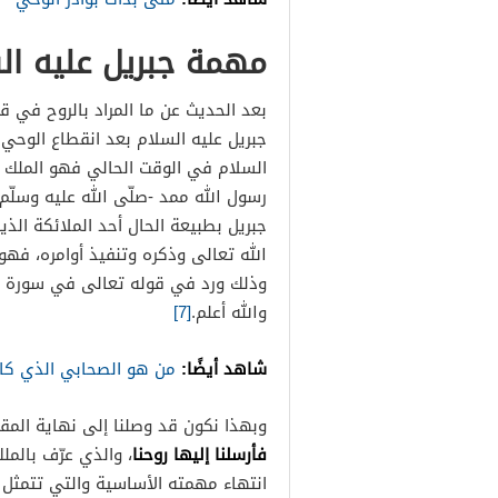
مهمة جبريل عليه ال
بعد الحديث عن ما المراد بالروح في ق
جبريل عليه السلام بعد انقطاع الوحي
السلام في الوقت الحالي فهو الملك 
رسول الله ممد -صلّى الله عليه وسلّم- 
جبريل بطبيعة الحال أحد الملائكة ال
الله تعالى وذكره وتنفيذ أوامره، فهو 
وذلك ورد في قوله تعالى في سورة القدر: “تَنَزَّلُ
والله أعلم.
[7]
شاهد أيضًا:
من هو الصحابي الذي كان
وبهذا نكون قد وصلنا إلى نهاية المق
فأرسلنا إليها روحنا
، والذي عرّف بالمل
انتهاء مهمته الأساسية والتي تتمثل ب