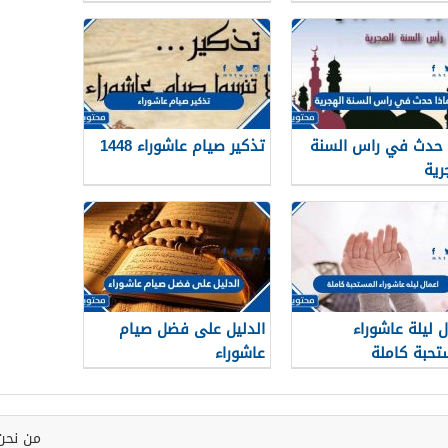
 حدث في راس السنة
تذكير صيام عاشوراء 1448
رية
ل ليلة عاشوراء
الدليل على فضل صيام
تحبة كاملة
عاشوراء
من نحن