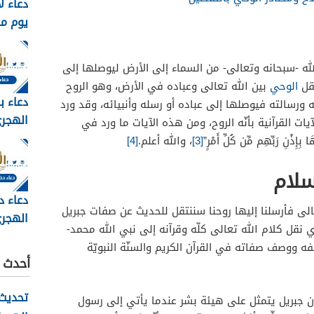
دعاء ل
يوم م
وبالصور 6
لله -سبحانه وتعالى- من السماء إلى الأرض ليوصلها إلى
نقل
الوحي
بين الله تعالى وعباده في الأرض، وهو الروح
دعاء ب
ه ورسالته فيوصلها إلى عباده أو رسله وأنبيائه، وقد ورد
ات القرآنية بأنّه الروح، ومن هذه الآيات ما ورد في
مكتوب 
بِإِذْنِ رَبِّهِم مِّن كُلِّ أَمْرٍ”
[3]
، والله أعلم.
[4]
2026
سلام
دعاء د
عالى فأرسلنا إليها روحنا سننتقل للحديث عن صفات جبريل
الهجري
 نقل كلام الله تعالى كلّه وقرآنه إلى نبي الله محمد-
1448
فه ووصف صفاته في القرآن الكريم والسنّة النبويّة
أحدث ا
تحديث 
 جبريل يتمثل على هيئة بشر عندما يأتي إلى رسول