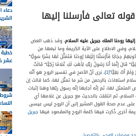
دعاء ا
قوله تعالى فأرسلنا إليها
الشري
2026 مكتوب
إليها روحنا الملك جبريل عليه السلام
، وقد ذهب العض
لام، وفي الاطلاع على الآية الكريمة وما تبعها من
خطبة 
جَابًا فَأَرْسَلْنَا إِلَيْهَا رُوحَنَا فَتَمَثَّلَ لَهَا بَشَرًا سَوِيًّا*
عشر ذ
ًا* قَالَ إِنَّمَا أَنَا رَسُولُ رَبِّكِ لِأَهَبَ لَكِ غُلامًا زَكِيًّا* قَالَتْ
لَمْ أَكُ بَغِيًّا”
[1]
، نرى أنّ الأصح في تفسير الروح هو أنّه
2026
لسلام استعاذت بالرحمن من شر ما تمثّل لها، كما قالت إن
المتمثل لها، ثم إنّه أجابها إنّه رسول ربّها وهنا إثبات
شروط 
السلام، ثم انتقلت بالحديث مع جبريل عن غلامها أي
النساء ل
على عدم صحة القول المشير إلى أن الروح ليس عيسى
ريمة أخرى ذُكرت فيها كلمة الروح والمقصود فيها
جبريل
ح ومصادر الوحي بالتفصيل