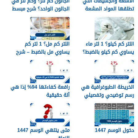
الأشعة والجسيمات التي
الجالون كم لتر؟ وكم لتر في
تطلقها المواد المشعة
الجالون الواحد؟ شرح مبسط
اللتر كم كيلو؟ 1 لتر ماء
اللتر كم مل؟ 1 لتر كم
يساوي كم كيلو بالضبط؟
يساوي مل بالضبط – شرح
مبسّط وواضح
الخريطة الطبوغرافية هي
رافعة كفاءتها 94% إذا هي
رسم توضيحي وتفصيلي
ألة حقيقية
لمنطقة محدودة من سطح
الأرض. صواب خطأ
دخول الوسم 1447
متى ينتهي الوسم 1447