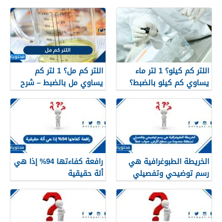
اللتر كم كيلو؟ 1 لتر ماء
اللتر كم مل؟ 1 لتر كم
يساوي كم كيلو بالضبط؟
يساوي مل بالضبط – شرح
مبسّط وواضح
الخريطة الطبوغرافية هي
رافعة كفاءتها 94% إذا هي
رسم توضيحي وتفصيلي
ألة حقيقية
لمنطقة محدودة من سطح
الأرض. صواب خطأ