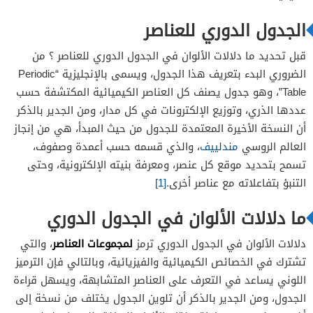
الجدول الدوري للعناصر
قبل تحديد ما دلالات الألوان في الجدول الدوري للعناصر ؟ من
الضروري البدء بتعريف هذا الجدول، ويسمى بالإنجليزية “Periodic
Table”، وهو جدول يصنف كل العناصر الكيميائية المكتشفة حسب
عددها الذري، وتوزيع الإلكترونات في كل مدار، ومن الجدير بالذكر
أن النسخة الأخيرة المعتمدة للجدول من حيث المبدأ، هي من إنجاز
العالم الروسي
مندلييف
، والذي قسمه حسب أعمدة وصفوف،
تسمح بتحديد موقع كل عنصر، ومعرفة بنيته الإلكترونية، وحتى
التنبؤ بتفاعلاته مع عناصر أخرى.
[1]
ما دلالات الألوان في الجدول الدوري
لمجموعات العناصر
دلالات الألوان في الجدول الدوري ترمز
، والتي
تشترك في الخصائص الكيميائية والفيزيائية، وبالتالي فإن الترميز
اللوني يساعد في التعرف على العناصر المتشابهة، ويسهل قراءة
الجدول، ومن الجدير بالذكر أن تلوين الجدول يختلف من نسخة إلى