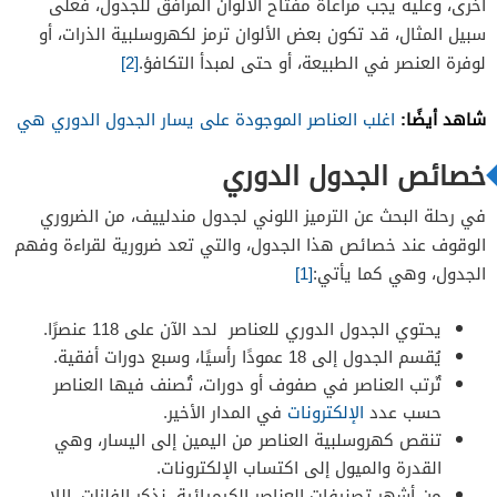
أخرى، وعليه يجب مراعاة مفتاح الألوان المرافق للجدول، فعلى
سبيل المثال، قد تكون بعض الألوان ترمز لكهروسلبية الذرات، أو
لوفرة العنصر في الطبيعة، أو حتى لمبدأ التكافؤ.
[2]
شاهد أيضًا:
اغلب العناصر الموجودة على يسار الجدول الدوري هي
خصائص الجدول الدوري
في رحلة البحث عن الترميز اللوني لجدول مندلييف، من الضروري
الوقوف عند خصائص هذا الجدول، والتي تعد ضرورية لقراءة وفهم
الجدول، وهي كما يأتي:
[1]
يحتوي الجدول الدوري للعناصر لحد الآن على 118 عنصرًا.
يُقسم الجدول إلى 18 عمودًا رأسيًا، وسبع دورات أفقية.
تٌرتب العناصر في صفوف أو دورات، تُصنف فيها العناصر
حسب عدد
الإلكترونات
في المدار الأخير.
تنقص كهروسلبية العناصر من اليمين إلى اليسار، وهي
القدرة والميول إلى اكتساب الإلكترونات.
من أشهر تصنيفات العناصر الكيميائية، نذكر الفلزات، اللا