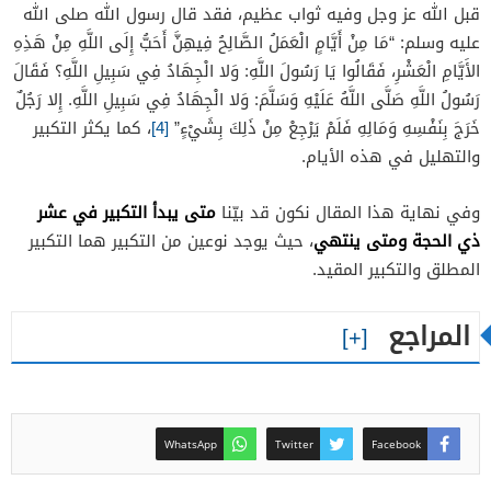
قبل الله عز وجل وفيه ثواب عظيم، فقد قال رسول الله صلى الله
عليه وسلم: “مَا مِنْ أَيَّامٍ الْعَمَلُ الصَّالِحُ فِيهِنَّ أَحَبُّ إِلَى اللَّهِ مِنْ هَذِهِ
الأَيَّامِ الْعَشْرِ، فَقَالُوا يَا رَسُولَ اللَّهِ: وَلا الْجِهَادُ فِي سَبِيلِ اللَّهِ؟ فَقَالَ
رَسُولُ اللَّهِ صَلَّى اللَّهُ عَلَيْهِ وَسَلَّمَ: وَلا الْجِهَادُ فِي سَبِيلِ اللَّهِ. إِلا رَجُلٌ
خَرَجَ بِنَفْسِهِ وَمَالِهِ فَلَمْ يَرْجِعْ مِنْ ذَلِكَ بِشَيْءٍ”
[4]
، كما يكثر التكبير
والتهليل في هذه الأيام.
متى يبدأ التكبير في عشر
وفي نهاية هذا المقال نكون قد بيّنا
ذي الحجة ومتى ينتهي
، حيث يوجد نوعين من التكبير هما التكبير
المطلق والتكبير المقيد.
المراجع
WhatsApp
Twitter
Facebook