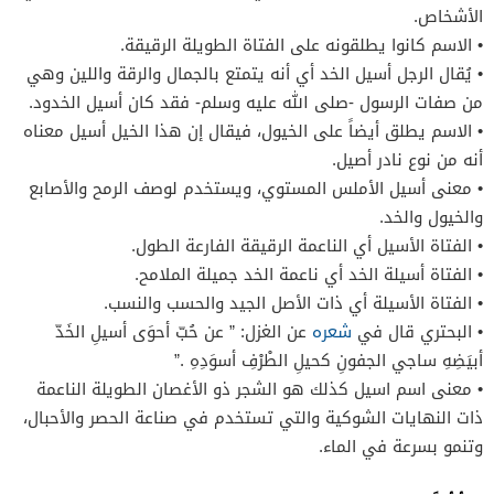
الأشخاص.
• الاسم كانوا يطلقونه على الفتاة الطويلة الرقيقة.
• يُقال الرجل أسيل الخد أي أنه يتمتع بالجمال والرقة واللين وهي
من صفات الرسول -صلى الله عليه وسلم- فقد كان أسيل الخدود.
• الاسم يطلق أيضاً على الخيول، فيقال إن هذا الخيل أسيل معناه
أنه من نوع نادر أصيل.
• معنى أسيل الأملس المستوي، ويستخدم لوصف الرمح والأصابع
والخيول والخد.
• الفتاة الأسيل أي الناعمة الرقيقة الفارعة الطول.
• الفتاة أسيلة الخد أي ناعمة الخد جميلة الملامح.
• الفتاة الأسيلة أي ذات الأصل الجيد والحسب والنسب.
• البحتري قال في
شعره
عن الغزل: ” عن حُبّ أحوَى أسيلِ الخَدّ
أبيَضِهِ ساجي الجفونِ كحيلِ الطْرْفِ أسوَدِهِ .”
• معنى اسم اسيل كذلك هو الشجر ذو الأغصان الطويلة الناعمة
ذات النهايات الشوكية والتي تستخدم في صناعة الحصر والأحبال،
وتنمو بسرعة في الماء.