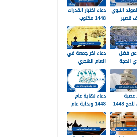
لمولد النبوي
دعاء اختبار القدرات
ف قصير
1448 مكتوب
عن فضل
دعاء اخر جمعة في
ي الحجة
العام الهجري
ويوم عرفة 1448 /
1447 ودخول العام
الجديد 1448
عصبة
دعاء نهاية عام
لحج 1448
1448 وبداية عام
1449