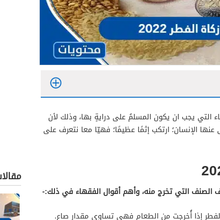
ء التي يجب ان يكون المسلمُ على درايةٍ بها، وذلك لأن
 عنها الإنسان؛ ارتكب إثمًا عظيمًا؛ فهيّا معا نتعرف على
مقالا
 الصنف التي تخرج منه، وأهم أقوال الفقهاء في ذلك:-
الفطر إذا أُخرِجت من الطعام فهي تساوي مقدار صاع.