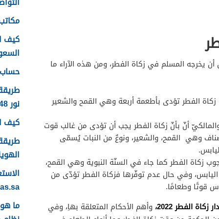
التواصل
مكاتب 
طر
كيف ا
السعودية
أن يخرجه المسلم في زكاة الفطر، ومن هذه الآراء ما
حساب ع
طريقة
 زكاة الفطر تؤدى بأطعمة أربعة وهي القمح والشعير
نور 1448
كيف اس
مالكيّ أنّ بأنّ زكاة الفطر يجب أن تؤدى من غالب قوت
صناف وهي القمح، والشعير، ونوعٌ من النبات يُسمّى
طريقة 
ليابس.
الهوية 48
وب زكاة الفطر كما جاء في السنّة النبوية وهي القمح،
بن اليابس، وفي حال عدم توفّرها فزكاة الفطر تؤدّى من
yas.sa
س قوتًا وطعامًا.
ر زكاة الفطر 2022،
وأهم الأحكام المتعلقة بهاِ، وفي