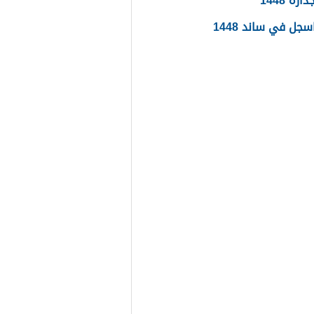
ره 1448
جل في ساند 1448