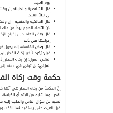
يوم العيد.
قال الشافعية والحابلة: إن وقت
أي ليلة العيد.
قال المالكية والحنفية : إن وقت
لأن انتهاء الصوم يبدأ من ذلك ا
قال بعض العلماء: إن إخراج الزك
إخراجها قبل ذلك.
قال بعض الفقهاء: إنه يجوز إخ
قيل: يُكره تأخير زكاة الفطر إل
البعض يقول: إن زكاة الفطر إذ
المزكي؛ بل تبقى في ذمته إلى 
حكمة وقت زكاة الف
إنّ الحكمة من زكاة الفطر هي أنّها 
نقص، وما شابه من الإثم أو الكراهة، 
تغنيه عن سؤال الناس والحاجة إليه في
قبل العيد، حتّى يستفيد نها الآخذ، وي