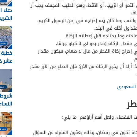
التمر، أو الزبيب، أو الأقط، وهو الحليب المجفف يجب أن
دعاء ا
اف.
الشري
والتمر، وما كان يتم إخراجه في زمن الرسول الكريم.
2026 مكتوب
متداول أكله في البلد.
لحته وما يحتاجه قبل إعطائه الزكاة.
لزكاة يُقدر بحوالي 3 كيلو جرامًا.
كي إخراج زكاة الفطر من مال لا طعام، فيكون مقدار
خطبة 
.
عشر ذ
أراد أن يخرج الزكاة من الأرز؛ فإن الصاع من الأرز مقدر
2026
ل السعودي
شروط 
طر
النساء ل
 الفقهاء، ولعل أهم آراؤهم ما يلي:
زكاة تكون في رمضان، وذلك يعفّون الفقراء عن السؤال