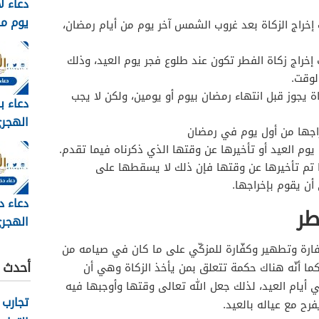
دعاء ل
يوم م
 إخراج الزكاة بعد غروب الشمس آخر يوم من أيام رمضان،
وبالصور 6
 إخراج زكاة الفطر تكون عند طلوع فجر يوم العيد، وذلك
لوقت.
اة يجوز قبل انتهاء رمضان بيوم أو يومين، ولكن لا يجب
دعاء ب
راجها من أول يوم في رمضان
مكتوب 
ى يوم العيد أو تأخيرها عن وقتها الذي ذكرناه فيما تقدم.
2026
ا تم تأخيرها عن وقتها فإن ذلك لا يسقطها على
أن يقوم بإخراجها.
دعاء د
طر
الهجري
1448
كفارة وتطهير وكفّارة للمزكّي على ما كان في صيامه من
أحدث ا
كما أنّه هناك حكمة تتعلق بمن يأخذ الزكاة وهي أن
 أيام العيد، لذلك جعل الله تعالى وقتها وأوجبها فيه
تجارب 
فرح مع عياله بالعيد.