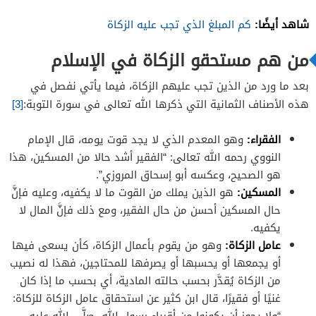
شاهد أيضًا:
كم المبلغ الذي تجب عليه الزكاة
من هم مستحقو الزكاة في الإسلام
بعد ما ورد من الذين تجب عليهم الزكاة، فيما يأتي نفصل في
هذه الأصناف الثمانية التي ذكرها الله تعالى في سورة التوبة:
[3]
الفقراء:
وهو المعدم الذي لا يجد قوت يومه، قال الإمام
النووي رحمه الله تعالى: “
الفقير أشد حالا من المسكين، هذا
هو الصحيح، وعكسه أبو إسحاق المروزي”.
المسكين:
هو الذين يملك من القوت ما لا يكفيه، وعليه فإنَّ
حال المسكين أحسن من حال الفقير، ومع ذلك فإنَّ المال لا
يكفيه.
عامل الزكاة:
وهو من يقوم بأعمال الزكاة، كأن يسعى فيها
أو يجمعها أو يحسبها أو يصرفها للمحتاجين، فهذا له نصيب
من الزكاة يُقدَّر بحسب حالته المادية، أي بحسب ما إذا كان
غنيًا أو فقيرًا، قال ابن كثير عن استحقاق عامل الزكاة للزكاة:
“ولا يجوز أن يكونوا من أقرباء رسول الله -صلَّى الله عليه