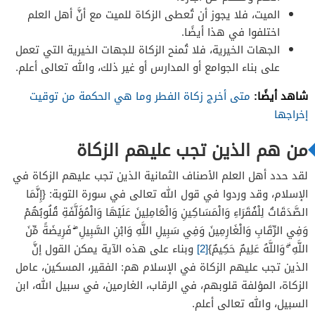
الميت، فلا يجوز أن تُعطى الزكاة للميت مع أنَّ أهل العلم
اختلفوا في هذا أيضًا.
الجهات الخيرية، فلا تُمنح الزكاة للجهات الخيرية التي تعمل
على بناء الجوامع أو المدارس أو غير ذلك، والله تعالى أعلم.
شاهد أيضًا:
متى أخرج زكاة الفطر وما هي الحكمة من توقيت
إخراجها
من هم الذين تجب عليهم الزكاة
لقد حدد أهل العلم الأصناف الثمانية الذين تجب عليهم الزكاة في
الإسلام، وقد وردوا في قول الله تعالى في سورة التوبة: {إِنَّمَا
الصَّدَقَاتُ لِلْفُقَرَاءِ وَالْمَسَاكِينِ وَالْعَامِلِينَ عَلَيْهَا وَالْمُؤَلَّفَةِ قُلُوبُهُمْ
وَفِي الرِّقَابِ وَالْغَارِمِينَ وَفِي سَبِيلِ اللَّهِ وَابْنِ السَّبِيلِ ۖ فَرِيضَةً مِّنَ
اللَّهِ ۗ وَاللَّهُ عَلِيمٌ حَكِيمٌ}
[2]
وبناء على هذه الآية يمكن القول إنَّ
الذين تجب عليهم الزكاة في الإسلام هم: الفقير، المسكين، عامل
الزكاة، المؤلفة قلوبهم، في الرقاب، الغارمين، في سبيل الله، ابن
السبيل، والله تعالى أعلم.