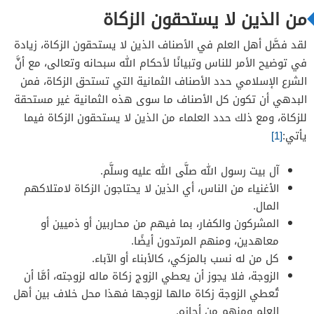
من الذين لا يستحقون الزكاة
لقد فصَّل أهل العلم في الأصناف الذين لا يستحقون الزكاة، زيادة
في توضيح الأمر للناس وتبيانًا لأحكام الله سبحانه وتعالى، مع أنَّ
الشرع الإسلامي حدد الأصناف الثمانية التي تستحق الزكاة، فمن
البدهي أن تكون كل الأصناف ما سوى هذه الثمانية غير مستحقة
للزكاة، ومع ذلك حدد العلماء من الذين لا يستحقون الزكاة فيما
يأتي:
[1]
آل بيت رسول الله صلَّى الله عليه وسلَّم.
الأغنياء من الناس، أي الذين لا يحتاجون الزكاة لامتلاكهم
المال.
المشركون والكفار، بما فيهم من محاربين أو ذميين أو
معاهدين، ومنهم المرتدون أيضًا.
كل من له نسب بالمزكي، كالأبناء أو الآباء.
الزوجة، فلا يجوز أن يعطي الزوج زكاة ماله لزوجته، أمَّا أن
تُعطي الزوجة زكاة مالها لزوجها فهذا محل خلاف بين أهل
العلم ومنهم من أجازه.