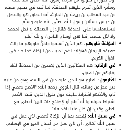
وسلَّم- الذين تحرم عليهم الصدقة، لما ثبت في صحيح مسلم
عن عبد المطلب بن ربيعة بن الحارث: أنه انطلق هو والفضل
بن عباس يسألان رسول الله -صلَّى الله عليه وسلَّم-
ليستعملهما على الصدقة فقال: إن الصدقة لا تحل لمحمد
ولا لآل محمد، إنما هي أوساخ الناس”، والله أعلم.
المؤلفة قلوبهم:
هم الذين أسلموا ولكنَّ قلوبهم ما زالت
ضعيفة الإيمان فهؤلاء لهم نصيب من الزكاة كما جاء في
القرآن الكريم.
في الرقاب:
هم المكاتبون الذين يُعطون من الصدقة لفك
رقابهم من العتق.
الغارمون:
الغارم هو الذي عليه دين في اللغة، وهو من عليه
دين عجز عن وفائه، قال النووي رحمه الله: “الأصح يعطي إذا
تاب والأظهر اشتراط حاجته دون حلول الدين، قلت: الأصح
اشتراط حلوله والله أعلم أو لإصلاح ذات البين أعطى مع
الغنى وقيل: إن كان غنيا بنقد فلا”.
في سبيل الله:
يُقصد بها أن الزكاة تُعطى لأي عمل في
سبيل الله تعالى، أي لأي عمل من أعمال الخير في الإسلام.