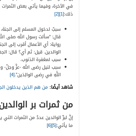
في الآخرة، وفيما يأتي بعض الثمرات ال
ذلك:
[1]
[2]
سببٌ لدخول المسلم إلى الجنة،
قال: “سألت رسول الله صلى الل
رواية: أي الأعمال أقرب إلى الج
الوالدين. قيل: ثم أي؟ قال: الج
سبب لمغفرة الذنوب.
سبب لنيل رضى الله -عزَّ وجلّ- 
اللَّهِ في رِضى الوالِدَين”.
[4]
شاهد أيضًا:
من هم الذين يدخلون الج
من ثمرات بر الوالدين
إنَّ لبرِّ الوالدين عددٌ من الثمرات ال
ما يأتي:
[5]
[6]