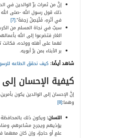
إنَّ من ثمرات برِّ الوالدين في 
ذلك قول رسول الله -صلى الله عليه وس
في أثَرِهِ، فَلْيَصِلْ رَحِمَهُ”.
[7]
سببٌ في نجاة المسلم من الكرب،
الغار فتضرعوا إلى الله بأعمال
لهما على أهله وولده، فكانت تن
بر الأبناء بمن برَّ أبويه.
شاهد أيضًا:
كيف نحقق الطاعه للرسول
كيفية الإحسان إلى ا
إنَّ الإحسان إلى الوالدين يكون بأمري
وهما:
[8]
اللسان:
ويكون ذلك بالمحافظة عل
يؤذيهم ويجرح مشاعرهم، ومناداته
علمٍ أو حاجةٍ، وإن كان معهما فع