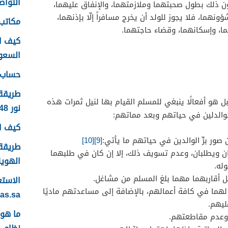
التواصل
 ذلك بطول صحبتهما وملازمتهما، والإنفاق عليهما،
نهما، فلا يجوز للولد أن يخرج مسافراً إلّا بإذنهما،
مكاتب 
ا، وإسكانهما، وقضاء حاجتهما.
كيف ا
السعودية
حساب ع
طريقة
ال، بل هو أفعالًا ينبغي للمسلم القيام بها لنيل ثمرات هذه
نور 1448
الوالدلين في حياتهم وبعد مماتهم:
كيف اس
 صور برِّ الوالدين في حياتهم ما يأتي:
[9]
[10]
طريقة 
ان ويطلبان، وعدم تسويف ذلك، إلا إن كان في طلبهما
الهوية 48
وله.
 أقاربهما مهما بلغ المسلم من مشاغل.
لهما في كافة أعمالهم، بالإضافة إلى مساعدتهم ماديًا
yas.sa
ليهم.
وعدم مقاطعتهم.