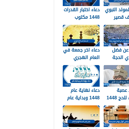
لمولد النبوي
دعاء اختبار القدرات
ف قصير
1448 مكتوب
عن فضل
دعاء اخر جمعة في
ي الحجة
العام الهجري
ويوم عرفة 1448 /
1447 ودخول العام
الجديد 1448
عصبة
دعاء نهاية عام
لحج 1448
1448 وبداية عام
1449