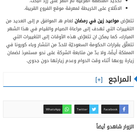
تحديد المنطقة الفرعيّة ثمّ النّقر على زرذ البحث.
الاطّلاع على الخريطة لمعرفة موقع الفروع القريبة.
مواعيد زين في رمضان
تتعرّض
لعام هـ الموافق م إلى العديد من
التغييرات التي تهدف إلى مراعاة الصيام والقيام في هذا الشهر
المبارك، كما يمكن ان تتعرّض هذه الأوقات إلى التغييرات التي
تتعلّق بقرارات الحكومة السعوديّة للحدّ من انتشار وباء كورونا في
المملكة أيضًا، ولا بدّ من متابعة الشركة على نحو مستمرذ لضمان
زيارة روعها أثناء وقت الدوام وعدم زيارتها دون جدوى.
المراجع
WhatsApp
Twitter
Facebook
الزوار شاهدو أيضاً