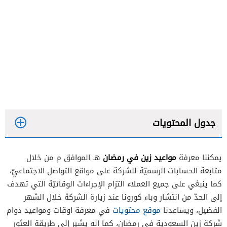
جدول المحتويات
مواعيد زين في رمضان
يمكننا معرفة
هـ الموافق م من خلال
متابعة الحسابات الرسميّة للشركة على مواقع التواصل الاجتماعيّ،
أسباب تعديل أوقات العمل في شركة زين السعودية
كما ينبغي على جميع العملاء التزام الإجراءات الوقائيّة التي تهدف
إلى الحدّ من انتشار وباء كورونا عند زيارة الشركة خلال الشهر
الفضيل، ويساعدنا
موقع محتويات
في معرفة اوقات ومواعيد دوام
العثور على اقرب فرع زين في السعودية
شركة زين السعودية في رمضان، كما انه يشير إلى طريقة العثور