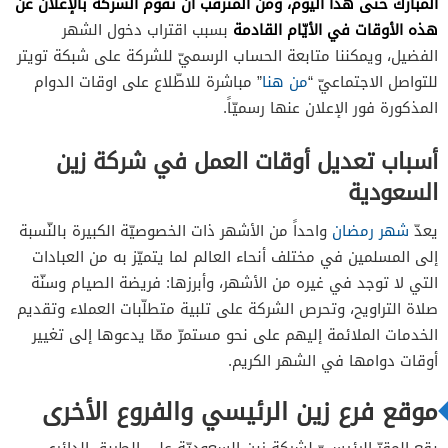
المبارك حتّى هذا اليوم، ومن المترقّب أن تقوم الشركة بالإعلان عن
هذه الأوقات في الأيّام القادمة
بسبب اقتراب دخول الشهر
الفضيل، ويمكننا متابعة الحساب الرسميّ للشركة على شبكة تويتر
للتواصل الاجتماعيّ “
من هنا
” مباشرة للاطّلاع على اوقات الدوام
المذكورة فور الإعلان عنها رسميّاً.
أسباب تعديل أوقات العمل في شركة زين
السعودية
يعدّ
شهر رمضان
واحداً من الأشهر ذات الخصوصيّة الكبيرة بالنّسبة
إلى المسلمين في مختلف أنحاء العالم لما يتميّز به من العبادات
التي لا توجد في غيره من الأشهر، وأبرزها: فريضة الصيام وسنّة
صلاة التراويح، وتحرص الشركة على تلبية متطلّبات العملاء وتقديم
الخدمات الملائمة إليهم على نحو مستمرّ ممّا يدعوها إلى تغيير
أوقات دوامها في الشهر الكريم.
موقع فرع زين الرئيسي والفروع الأخرى
يقع المقرّ الرئيسيّ لشركة زين السعوديّة على الطريق الدائري