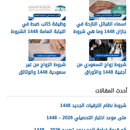
اسماء القبائل النازحة في
وظيفة كاتب ضبط في
جازان 1448 وما هي شروط
النيابة العامة 1448 الشروط
تجنيسها
وطريقة التقديم
شروط زواج السعودي من
شروط الزواج من غير
أجنبية 1448 والأوراق
سعودية 1448 والوثائق
المطلوبة
اللازمة
أحدث المقالات
شروط نظام الترقيات الجديد 1448
متى موعد اختبار التحصيلي 2026 – 1448
كم قيمة غرامة الحج بدون تصريح 2026 – 1448