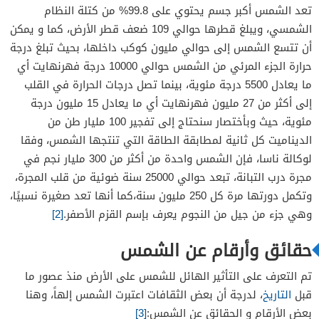
تعد الشمس أكبر جسم يحتوي على 99.8% من كتلة النظام
الشمسي، ويبلغ قطرها حوالي 109 ضعف قطر الأرض، كما و يمكن
أن تتسع الشمس إلى حوالي مليون كوكب داخلها، بحيث تبلغ درجة
حرارة الجزء المرئي من الشمس حوالي 10000 درجة فهرنهايت أي
ما يعادل 5500 درجة مئوية، بينما تصل درجات الحرارة في القلب
إلى أكثر من 27 مليون فهرنهايت أي ما يعادل 15 مليون درجة
مئوية، حيث وبأختصار سنحتاج إلى تفجير 100 مليار طن من
الديناميت كل ثانية لمطابقة الطاقة التي تنتجها الشمس، وفقا
لوكالة ناسا، فإن الشمس واحدة من أكثر من 300 مليار نجم في
مجرة ​​درب التبانة، تبعد حوالي 25000 سنة ضوئية من قلب المجرة،
وتكمل دورتها مرة كل 250 مليون سنة،كما أنها تعد صغيرة نسبيًا،
وهي جزء من جيل من النجوم يعرف بإسم القزم الأصفر.
[2]
حقائق وأرقام عن الشمس
تم التعرف على التأثير الهائل للشمس على الأرض منذ عصور ما
قبل
التاريخ
، لدرجة أن بعض الثقافات اعتبرت الشمس إلهاً، وهنا
بعض الأرقام و الحقائق عن الشمس:
[3]