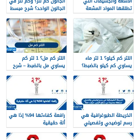
الأشعة والجسيمات التي
الجالون كم لتر؟ وكم لتر في
تطلقها المواد المشعة
الجالون الواحد؟ شرح مبسط
اللتر كم كيلو؟ 1 لتر ماء
اللتر كم مل؟ 1 لتر كم
يساوي كم كيلو بالضبط؟
يساوي مل بالضبط – شرح
مبسّط وواضح
الخريطة الطبوغرافية هي
رافعة كفاءتها 94% إذا هي
رسم توضيحي وتفصيلي
ألة حقيقية
لمنطقة محدودة من سطح
الأرض. صواب خطأ