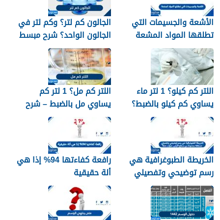
الأشعة والجسيمات التي
الجالون كم لتر؟ وكم لتر في
تطلقها المواد المشعة
الجالون الواحد؟ شرح مبسط
اللتر كم كيلو؟ 1 لتر ماء
اللتر كم مل؟ 1 لتر كم
يساوي كم كيلو بالضبط؟
يساوي مل بالضبط – شرح
مبسّط وواضح
الخريطة الطبوغرافية هي
رافعة كفاءتها 94% إذا هي
رسم توضيحي وتفصيلي
ألة حقيقية
لمنطقة محدودة من سطح
الأرض. صواب خطأ