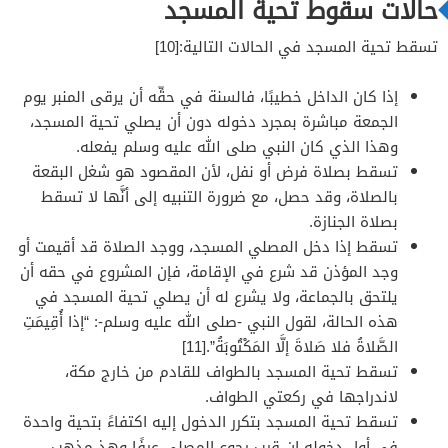
حالات سقوط تحية المسجد
تسقط تحية المسجد في الحالات التالية:[10]
إذا كان الداخل خطيبًا، فالسنة في حقِّه أن يرقى المنبر يوم
الجمعة مباشرة بمجرد دخوله دون أن يصلي تحية المسجد،
وهذا الذي كان النبي صلى الله عليه وسلم يفعله.
تسقط بصلاة فرض أو نفل، لأن المقصود هو شغل البقعة
بالصلاة، وقد حصل، مع ضرورة التنبيه إلى أنَّها لا تسقط
بصلاة الجنازة.
تسقط إذا دخل المصلي المسجد، ووجد الصلاة قد أقيمت أو
وجد المؤذن قد شرع في الإقامة، فإن المشروع في حقه أن
يلتحق بالجماعة، ولا يشرع له أن يصلي تحية المسجد في
هذه الحالة، لقول النبي -صلى الله عليه وسلم-: “إذا أُقِيمَتِ
الصَّلاةُ فلا صَلاةَ إلَّا المَكْتُوبَةُ”.[11]
تسقط تحية المسجد بالطواف للقادم من خارج مكة،
لاندراجها في ركعتي الطواف.
تسقط تحية المسجد بتكرر الدخول إليه اكتفاءً بتحية واحدة
في أول دخوله إن قرب رجوع المصلي عرفًا وهذ مذهب