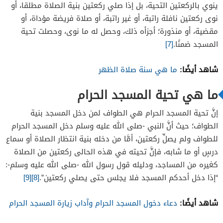
ينوي بالركعتين التحية، بل إذا صلي ركعتين بنية الصلاة مطلقا، أو
نوى ركعتين نافلة راتبة، أو غير راتبة، أو صلاة فريضة مؤداة، أو
مقضية، أو منذورة؛ أجزأه ذلك، وحصل له ما نوى، وحصلت تحية
المسجد ضمنًا.
[7]
شاهد أيضًا:
ما هي سنة صلاة الظهر
ما هي تحية المسجد الحرام
إنَّ تحية المسجد الحرام هي الطواف لمن دخل المسجد بنية
الطواف؛ حيث أنَّ النبي -صلى الله عليه وسلم دخل المسجد الحرام
للطواف ولم يصلِّ ركعتين، أمَّا من دخله بنية انتظار الصلاة أو سماع
درسٍ أو ما شابه، فإنَّ تحيته في هذه الحالى ركعتين من الصلاة
كغيره من المساجد، ودليله قول رسول الله -صلى الله عليه وسلم-:
“إذا دخل أحدكم المسجد فلا يجلس حتى يصلي ركعتين”.
[8]
[9]
شاهد أيضًا:
دعاء دخول المسجد الحرام وآداب زيارة المسجد الحرام