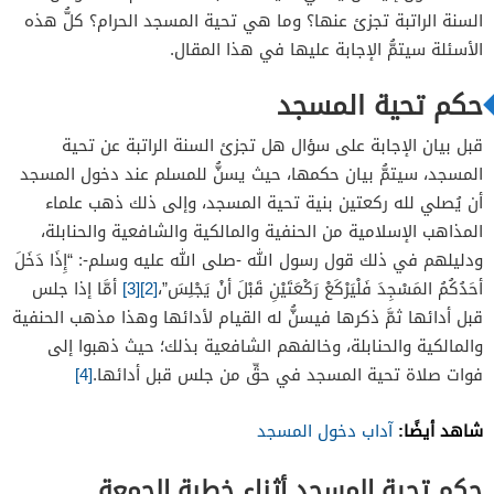
السنة الراتبة تجزئ عنها؟ وما هي تحية المسجد الحرام؟ كلُّ هذه
الأسئلة سيتمُّ الإجابة عليها في هذا المقال.
حكم تحية المسجد
قبل بيان الإجابة على سؤال هل تجزئ السنة الراتبة عن تحية
المسجد، سيتمُّ بيان حكمها، حيث يسنُّ للمسلم عند دخول المسجد
أن يُصلي لله ركعتين بنية تحية المسجد، وإلى ذلك ذهب علماء
المذاهب الإسلامية من الحنفية والمالكية والشافعية والحنابلة،
ودليلهم في ذلك قول رسول الله -صلى الله عليه وسلم-: “إِذَا دَخَلَ
أحَدُكُمُ المَسْجِدَ فَلْيَرْكَعْ رَكْعَتَيْنِ قَبْلَ أنْ يَجْلِسَ”،
[2]
[3]
أمَّا إذا جلس
قبل أدائها ثمَّ ذكرها فيسنُّ له القيام لأدائها وهذا مذهب الحنفية
والمالكية والحنابلة، وخالفهم الشافعية بذلك؛ حيث ذهبوا إلى
فوات صلاة تحية المسجد في حقِّ من جلس قبل أدائها.
[4]
شاهد أيضًا:
آداب دخول المسجد
حكم تحية المسجد أثناء خطبة الجمعة