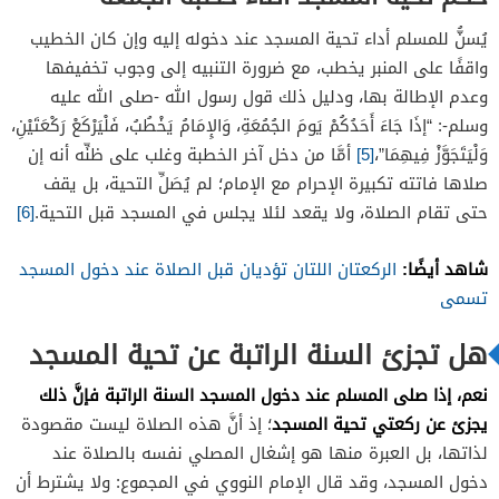
يُسنُّ للمسلم أداء تحية المسجد عند دخوله إليه وإن كان الخطيب
واقفًا على المنبر يخطب، مع ضرورة التنبيه إلى وجوب تخفيفها
وعدم الإطالة بها، ودليل ذلك قول رسول الله -صلى الله عليه
وسلم-: “إذَا جَاءَ أَحَدُكُمْ يَومَ الجُمُعَةِ، وَالإِمَامُ يَخْطُبُ، فَلْيَرْكَعْ رَكْعَتَيْنِ،
وَلْيَتَجَوَّزْ فِيهِمَا”،
[5]
أمَّا من دخل آخر الخطبة وغلب على ظنِّه أنه إن
صلاها فاتته تكبيرة الإحرام مع الإمام؛ لم يُصَلِّ التحية، بل يقف
حتى تقام الصلاة، ولا يقعد لئلا يجلس في المسجد قبل التحية.
[6]
شاهد أيضًا:
الركعتان اللتان تؤديان قبل الصلاة عند دخول المسجد
تسمى
هل تجزئ السنة الراتبة عن تحية المسجد
نعم، إذا صلى المسلم عند دخول المسجد السنة الراتبة فإنَّ ذلك
يجزئ عن ركعتي تحية المسجد
؛ إذ أنَّ هذه الصلاة ليست مقصودة
لذاتها، بل العبرة منها هو إشغال المصلي نفسه بالصلاة عند
دخول المسجد، وقد قال الإمام النووي في المجموع: ولا يشترط أن