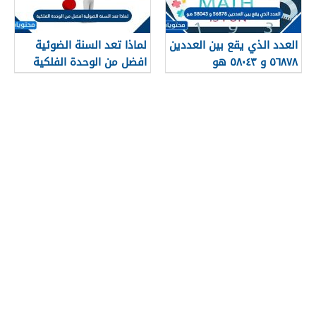
العدد الذي يقع بين العددين
لماذا تعد السنة الضوئية
٥٦٨٧٨ و ٥٨٠٤٣ هو
افضل من الوحدة الفلكية