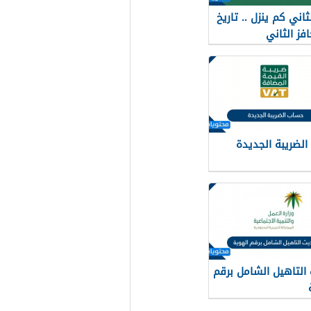
ثاني كم ينزل .. تاريخ
فز الثاني
لضريبة الجديدة
التاهيل الشامل برقم