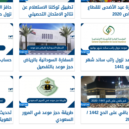
زة عيد الأضحى للقطاع
تطبيق توكلنا الاستعلام عن
حافز ال
 2020
نتائج الامتحان التحصيلي
نزول حا
1441
د نزول راتب ساند شهر
السفارة السودانية بالرياض
حساب ا
1441
حجز موعد بالتفصيل
كم باقي على الحج 1442 /
طريقة حجز موعد في المرور
تحديث 
2
السعودي
الهوية