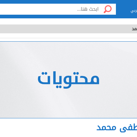
ربي
د
فى محمد