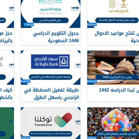
 تفتح مواعيد الاحوال
جدول التقويم الدراسي
حجز مو
دنية
1446 السعودية
بالريا
تبدا الدراسه 1442
طريقة تفعيل المحفظة في
كيف ا
الراجحي باسهل الطرق
بالخطو
وبالتفصيل