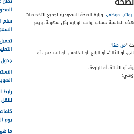
لصحة
تعلن ع
المطور 
رواتب موظفي
وزارة الصحة السعودية لجميع التخصصات
هذه الحاسبة حساب رواتب الوزارة بكل سهولة، ويتم
السعو
ة “
من هنا
“.
التعليم f
ني، أو الثالث، أو الرابع، أو الخامس، أو السادس، أو
جدول ع
ة، أو الثالثة، أو الرابعة.
الاستع
 وهي:
الهوية 48
رابط ا
للنقل 1448 في الرياض
يوم الم
ما هي