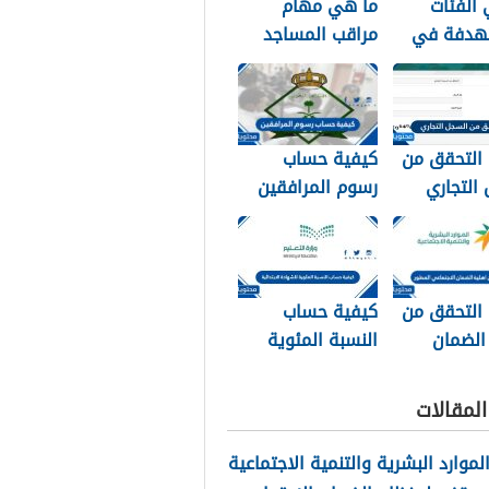
الفئات
ما هي مهام
هدفة في
مراقب المساجد
 الإجتماعي
في السعودية
1
1448
 التحقق من
كيفية حساب
التجاري
رسوم المرافقين
السجل ورقم
1448
14
 التحقق من
كيفية حساب
الضمان
النسبة المئوية
اعي المطور
للشهادة
الابتدائية 1448
لمقالات
الموارد البشرية والتنمية الاجتماعية