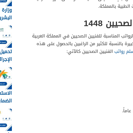
الطبية بالمملكة.
وزارة 
البشري
يين 1448
الاجتم
عن تف
واتب المناسبة للفنيين الصحيين في المملكة العربية
الضمان
بيرة بالنسبة للكثير من الراغبين بالحصول على هذه
المطور
تحميل 
لم رواتب
الفنيين الصحيين كالآتي:
1448
وزارة ال
الاستع
الضمان
برقم اله