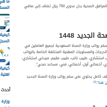
ما هي 
يصرف لبعض الفنيين العاملين بالمرافق الصحية بدل عدوى 750 ريال تضاف إلى صافي
المست
الضمان
الجديد 448
الجديد 1448
كيفية
السجل 
لم رواتب وزارة الصحة السعودية لجميع العاملين في
برقم 
درجات والمستويات المهنية المختلفة الخاصة بالرواتب
الهوية 48
ب استشاري، طبيب نائب، طبيب مقيم، صيدلي استشاري،
، أخصائي أول، أخصائي، فني، مساعد صحي”.
كيفية
اهلية 
ف كامل يحتوي على سلم رواتب وزارة الصحة الجديد
الاجتم
[1]
 هنا
“.
1448
أحدث ا
وزارة 