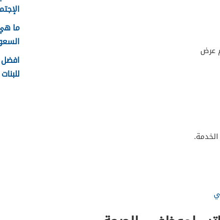
الإجتما
ما هي
السعودية
م عرض
افضل ا
للبنات 1448
الخدمة.
ي