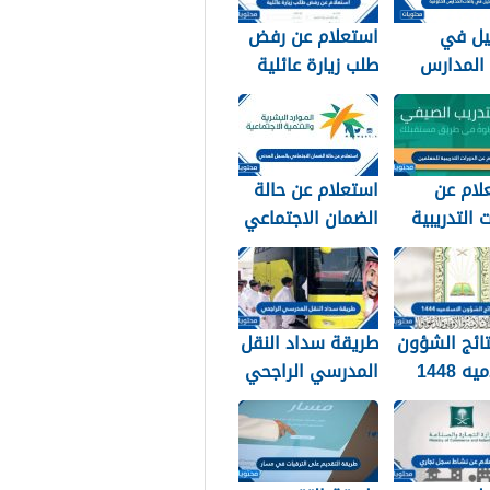
يل في
استعلام عن رفض
 المدارس
طلب زيارة عائلية
 1448
في السعودية
1448 الرابط
والطريقة
لام عن
استعلام عن حالة
 التدريبية
الضمان الاجتماعي
 1448
بالسجل المدني
1448
تائج الشؤون
طريقة سداد النقل
ه 1448
المدرسي الراجحي
1448