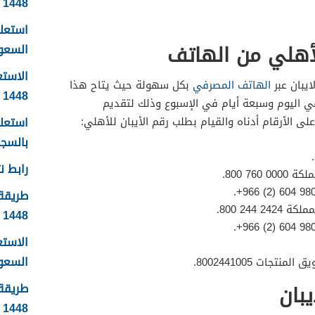
1448
استعلا
لأهلي من الهاتف
السعودية 1448 ال
الاستع
يبان عبر
الهاتف المصرفي
بكل سهولة حيث يتاح هذا
1448
اء تحت الطلب 24 ساعة في اليوم وسبعة أيام في الإسبوع وذلك لتقديم
استعلا
ى الأرقام أدناه والقيام بطلب رقم الأيبان للأهلي:
بالسجل 
رابط نت
76 800.
طريقة 
244 800.
1448
الاست
السعودية
جات 8002441005.
بان
طريقة 
1448