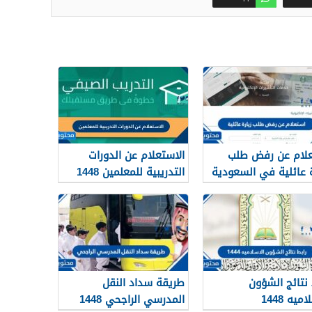
لام عن رفض طلب
الاستعلام عن الدورات
ة عائلية في السعودية
التدريبية للمعلمين 1448
ريقة
 نتائج الشؤون
طريقة سداد النقل
ميه 1448
المدرسي الراجحي 1448