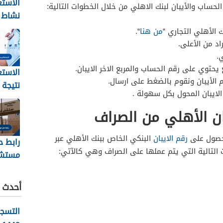
الاستع
حساب والأيبان لبنك الاهلي من خلال الخطوات التالية:
نشاط 
في ال
 الأهلي التجاري “
من هنا
“.
1448
د من الأعلى.
.
يحتوي على رقم الحساب والمربع الاخر الايبان.
الاستع
 الأيبان ونقوم بالضغط على ارسال.
نتيجة
لايبان المحول بكل سهولة .
الطبي 
للسفر
ان الأهلي من الصراف
1448
لحصول على
رقم الايبان
البنكي الخاص ببنك الأهلي عبر
رابط ح
 التالية التي يتم عملها على الصراف وهي كالآتي:
مستش
العسك
مشيط 448
أحدث ا
التسج