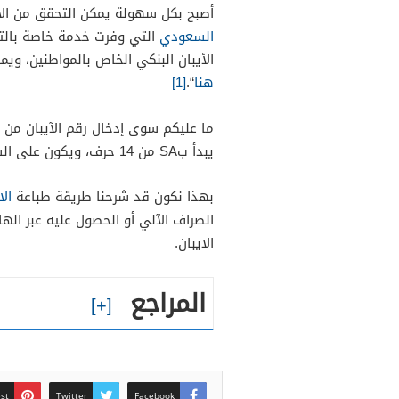
أصبح بكل سهولة يمكن التحقق من الا
السعودي
التي وفرت خدمة خاصة بالتح
الأيبان البنكي الخاص بالمواطنين، ويمك
هنا
“.
[1]
ما عليكم سوى إدخال رقم الآيبان من ال
يبدأ بSA من 14 حرف، ويكون على الشكل التالي ” SA0380000000608010167519 “.
بهذا نكون قد شرحنا طريقة طباعة
الا
الصراف الآلي أو الحصول عليه عبر ال
الايبان.
المراجع
est
Twitter
Facebook