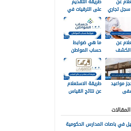
لام عن
طريقة التقديم
سجل تجاري
على الترقيات في
سعودية
مسار 1448
لام عن
ما هي ضوابط
 الكشف
حساب المواطن
جامكا
1448
 للسعودية
جز مواعيد
طريقة الاستعلام
فى
عن نتائج القياس
ري خميس
1448
1
لمقالات
يل في باصات المدارس الحكومية