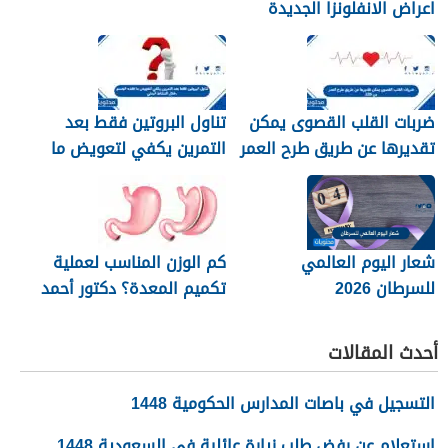
اعراض الانفلونزا الجديدة
وطرق العلاج
ضربات القلب القصوى يمكن
تناول البروتين فقط بعد
تقديرها عن طريق طرح العمر
التمرين يكفي لتعويض ما
من 220
فقده الجسم خلال النشاط
البدني
شعار اليوم العالمي
كم الوزن المناسب لعملية
للسرطان 2026
تكميم المعدة؟ دكتور أحمد
المصري استشاري جراحات
السمنة في مصر
أحدث المقالات
التسجيل في باصات المدارس الحكومية 1448
استعلام عن رفض طلب زيارة عائلية في السعودية 1448