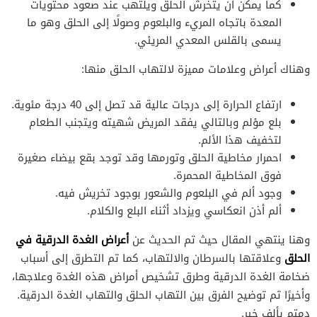
كما يمكن أن يتخرش الحلق ويلتهب عند صعود محتويات
المعدة باتجاه المريء والبلعوم وصولًا إلى الحلق وهو ما
يسمى بالقلس المعدي المريئي.
وهناك أعراض وعلامات مميزة لالتهاب الحلق منها:
ارتفاع الحرارة إلى درجات عالية قد تصل إلى 40 درجة مئوية.
بلع مؤلم وبالتالي يفقد المريض شهيته ويتجنب الطعام
لتخفيف هذا الألم.
احمرار مخاطية الحلق وتورمها وقد توجد بقع بيضاء صغيرة
فوق المخاطية المحمرة.
وجود ألم في البلعوم والشعور بوجود تخريش فيه.
ألم أذن انعكاسي ويزداد أثناء البلع والكلام.
أعراض الغدة الدرقية في
وهنا ينتهي المقال حيث تم الحديث عن
الحلق
وعلاقتها بالسرطان والالتهاب، كما تم التطرق إلى أسباب
ضخامة الغدة الدرقية وطرق تشخيص أمراض هذه الغدة وعلاجها،
وأخيرًا تم توضيح الفرق بين التهاب الحلق والتهاب الغدة الدرقية.
دمتم بألف خير.