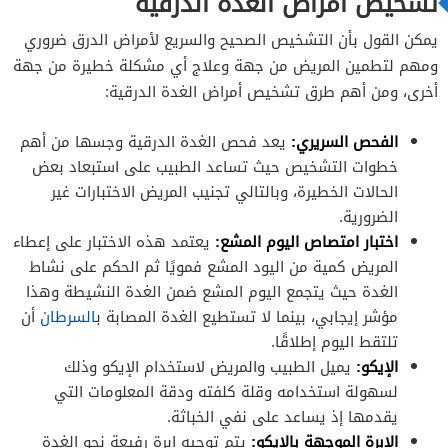
تشخيص أمراض الغدة الدرقية
يمكن القول بأن التشخيص الصحيح والسريع لأمراض الدرق ضروري
ومهم لتطمين المريض من جهة وعلاج أي مشكلة خطيرة من جهة
أخرى، ومن أهم طرق تشخيص أمراض الغدة الدرقية:
الفحص السريري:
يعد فحص الغدة الدرقية وجسها من أهم
خطوات التشخيص حيث تساعد الطبيب على استبعاد بعض
الحالات الخطيرة، وبالتالي تجنيب المريض الاختبارات غير
الضرورية.
اختبار امتصاص اليوم المشع:
يعتمد هذه الاختبار على إعطاء
المريض كمية من اليود المشع فمويًا ثم الحكم على نشاط
الغدة حيث يتجمع اليوم المشع ضمن الغدة النشيطة وهذا
مؤشر إيجابي، بينما لا تستطيع الغدة المصابة ب
السرطان
أن
تلتقط اليوم إطلاقًا.
الإيكو:
يميل الطبيب والمريض لاستخدام الإيكو وذلك
لسهولة استخدامه وقلة كلفته ودقة المعلومات التي
يقدمها إذ يساعد على نفي الخباثة.
الإبرة الموجهة بالإيكو:
يتم توجيه إبرة رفيعة نحو الغدة