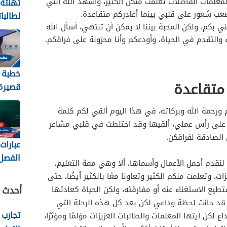
معلمات الفاضلات تعلمت منكن الكثير، وأشهد الله أنني
تهنئة
عب شعور على قلبي بينما أغادركم متقاعدة.
لطالبا
 بكم، ولكن المحبة بيننا لا يمكن أن تنتهي، أسأل الله
والنجا
والتقدم في الحياة، وأودعكم وأنا محزونة على فراقكم.
2026
خطبة 
متقاعدة
قصيرة 
2026
م ورحمة الله وبركاته، في هذا اليوم ألقي لكم كلمة
نا على رأس عملي، ألقيها وقد اختلطت في قلبي مشاعر
 الصادقة لفراقكن.
عبارات
الفصل
لنقدم أجمل الأعمال وأسماها، ألا وهي ممة التعليم،
الثاني 448
ات، وتعلمت منكم الكثير وتعاونا معًا بالكثير أيضًا، حتى
أحدث ا
طيع الاستغناء عنه أو مفارقته، ولكن الحياة كعادتها
 قد حانت لحظة وداعي لكن بعد كل هذه الرحلة التي
تجارب 
 لكن أيتها المعلمات والطالبات العزيزات مؤلمًا ومؤثرًا،