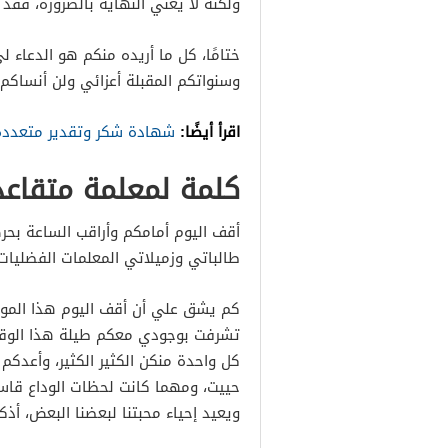
ولكنه لا يعني النهاية بالضرورة، فقد 
ختامًا، كل ما أريده منكم هو الدعاء 
وسنواتكم المقبلة أعزائي ولن أنساكم أ
اقرأ أيضًا:
شهادة شكر وتقدير متعددة
كلمة لمعلمة متقاعدة م
أقف اليوم أمامكم وأراقب الساعة بحرص
طالباتي وزميلاتي المعلمات الفضليات
كم يشق علي أن أقف اليوم هذا الموق
تشرفت بوجودي معكم طيلة هذا الوقت
كل واحدة منكن الكثير الكثير، وأعدكم
حييت، ومهما كانت لحظات الوداع قاسي
ويعيد إحياء محبتنا لبعضنا البعض، أذك