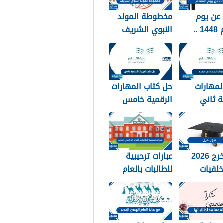
عن يوم
مخطوطة المولد
المعلم 1448 ..
النبوي الشريف
 عن يوم
2026 جديدة
 مكتوبة
لمهارات
حل كتاب المهارات
ة ثاني
الرقمية خامس
144
1448
صور تخرج 2026
عبارات ترحيبية
لفيات
للطالبات بالعام
 استكرات
الدراسي الجديد
التخرج
1448 بالصور