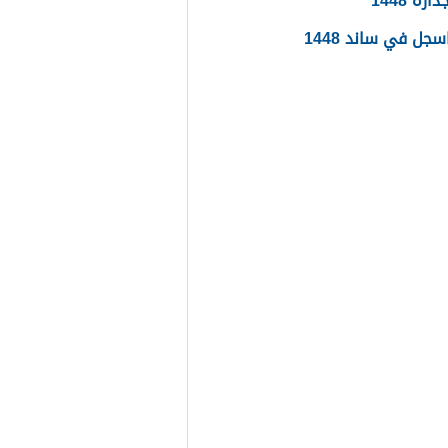
ره 1448
جل في ساند 1448