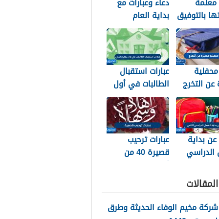
 معلمة
دعاء وعبارات مع
تها بالتوفيق
بداية العام
ح والتخرج
الهجري الجديد
1448
محفلية
عبارات استقبال
عن التخرج
الطالبات في أول
يوم دراسي 1448
 عن بداية
عبارات ترحيب
 الدراسي
قصيرة 40 من
1
أجمل عبارات ترحيب
للأحباب والأصدقاء
لمقالات
2026
شركة مخيم الوفاء الحديثة وطرق