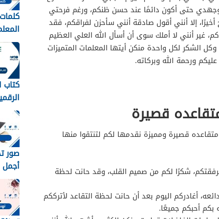
هدي حتى أكون دائمًا عند حسن ظنكم، ورغم فرحتي
كلمات 
خيرًا، إلا أنني أقول صادقة أنني سأحزن لفراقكم، فقد
م، غير أنني لا أملك سوى أن أسأل الله العلي العظيم
عبارات
وكل الشكر لكل واحدة منكن أيتها المعلمات المتميزات
المعلم
يكم ورحمة الله وبركاته.
1448
كتاب ا
الرقمي
متقاعده قصيرة
متوسط 8
متقاعده قصيرة ومميزة نقدمها لكم لتنتقوا منها
أجمل خ
فقتكم، شكرًا لكم من صميم القلب، وقد حانت لحظة
رمزيات
مبروك 
ائعه، أغادركم اليوم بعد أن حانت لحظة التقاعد لأترككم
1448
 بكم أحبكم جميعًا.