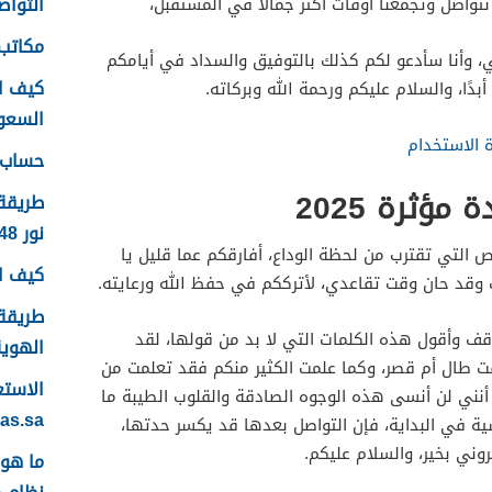
التواصل
نتواصل وتجمعنا أوقات أكثر جمالًا في المستقبل،
مكاتب 
لي، وأنا سأدعو لكم كذلك بالتوفيق والسداد في أيامكم
كيف ا
بدًا، والسلام عليكم ورحمة الله وبركاته.
السعودية
 الاستخدام
حساب ع
ؤثرة 2025
طريقة
نور 1448
 التي تقترب من لحظة الوداع، أفارقكم عما قليل يا
كيف اس
 وقد حان وقت تقاعدي، لأترككم في حفظ الله ورعايته.
طريقة 
ف وأقول هذه الكلمات التي لا بد من قولها، لقد
الهوية 48
 طال أم قصر، وكما علمت الكثير منكم فقد تعلمت من
 أنني لن أنسى هذه الوجوه الصادقة والقلوب الطيبة ما
yas.sa
ة في البداية، فإن التواصل بعدها قد يكسر حدتها،
روني بخير، والسلام عليكم.