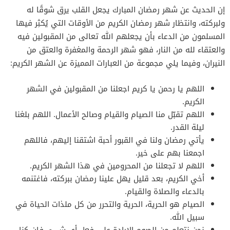
إن الحديث عن شهر رمضان المبارك يجعل القلب يرق شوقًا له
ولبركته، وانتظار شهر رمضان الكريم من الأوقات التي يُكثِر فيها
المسلمون من الدعاء بأن يجعلهم الله تعالى من المقبولين فيه
والعتقاء لله من النار، فهو شهر الرحمة والمغفرة والعتق من
النيران، وفيما يلي مجموعة من العبارات المميزة عن الشهر الكريم:
اللهم يا رحمن يا كريم اجعلنا من المقبولين في الشهر
الكريم.
اللهم تقبّل منا الصيام والقيام وصالح الأعمال. اللهم بلغنا
ليلة القدر.
يأتي رمضان ولنا في القبور أحبة اشتقنا إليهم، فاللهم
اجمعنا بهم على خير.
اللهم لا تجعلنا من المحرومين في هذا الشهر الكريم.
أخي الكريم، بعد قليل يهل علينا رمضان ببركته، فاغتنمه
بالدعاء والصلاة والقيام.
الصيام هو الحرية، الحرية والتحرر من كل ملذات الحياة في
سبيل الله.
نحن نتعلم من الصوم الإرادة على فعل أي شيء، فإن كنا