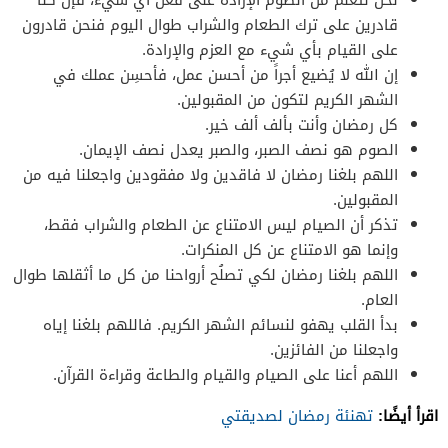
قادرين على ترك الطعام والشراب طوال اليوم فنحن قادرون
على القيام بأي شيء مع العزم والإرادة.
إن الله لا يُضيع أجراً من أحسن عمل، فأحسِن عملك في
الشهر الكريم لتكون من المقبولين.
كل رمضان وأنت بألف ألف خير.
الصوم هو نصف الصبر، والصبر يعدل نصف الإيمان.
اللهم بلغنا رمضان لا فاقدين ولا مفقودين واجعلنا فيه من
المقبولين.
تذكر أن الصيام ليس الامتناع عن الطعام والشراب فقط،
وإنما هو الامتناع عن كل المنكرات.
اللهم بلغنا رمضان لكي تصلُح أرواحنا من كل ما أثقلها طوال
العام.
بدأ القلب يهفو لنسائم الشهر الكريم. فاللهم بلغنا إياه
واجعلنا من الفائزين.
اللهم أعنا على الصيام والقيام والطاعة وقراءة القرآن.
اقرأ أيضًا:
تهنئة رمضان لصديقتي