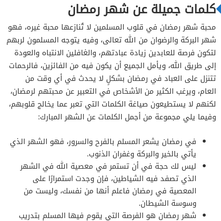
كلمات جميلة عن شهر رمضان
محبة شهر رمضان في قلوب المسلمين لا تُنازعها محبة غيره، فهو
شهر البركة والرضوان من الله تعالى، وفيه يتوجه المسلمون لربهم
لتكون فرصة للعابدين زيادة عبادتهم، والغافلين الانتباه والعودة
إلى طريق الله، ويأمل الجميع أن يكون فيه من الفائزين، فالرحمات
تتنزل على العباد في رمضان بشكلٍ لا يحدث في أي وقت من
العام، ويرغب الكثير من الأشخاص في التعبير عن محبتهم لرمضان،
لكنهم لا يستطيعون صياغة الكلمات التي تعبر عما يخالج قلوبهم،
وفيما يلي مجموعة من أجمل الكلمات عن الشهر المبارك:
في رمضان يشعر المسلم بالفرح والسرور، فهو الشهر الذي
يأتي بالخير والبركة وغفران الذنوب.
ليس لك حجة في أن تستمر في معصية الله في الشهر
الذي تصفد فيه الشياطين، فإن وجدت استمرارًا على
المعصية في رمضان فاعلم أنها من نفسك، وليست من
وسوسة الشيطان.
شهر رمضان هو الفرصة التي يقوم فيها المسلم بتدريب