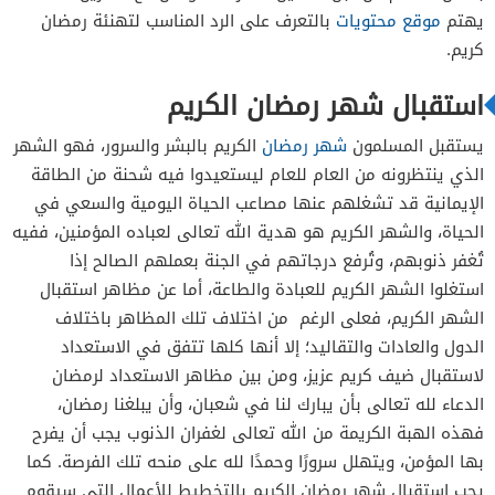
يهتم
موقع محتويات
بالتعرف على الرد المناسب لتهنئة رمضان
كريم.
استقبال شهر رمضان الكريم
يستقبل المسلمون
شهر رمضان
الكريم بالبشر والسرور، فهو الشهر
الذي ينتظرونه من العام للعام ليستعيدوا فيه شحنة من الطاقة
الإيمانية قد تشغلهم عنها مصاعب الحياة اليومية والسعي في
الحياة، والشهر الكريم هو هدية الله تعالى لعباده المؤمنين، ففيه
تُغفر ذنوبهم، وتُرفع درجاتهم في الجنة بعملهم الصالح إذا
استغلوا الشهر الكريم للعبادة والطاعة، أما عن مظاهر استقبال
الشهر الكريم، فعلى الرغم من اختلاف تلك المظاهر باختلاف
الدول والعادات والتقاليد؛ إلا أنها كلها تتفق في الاستعداد
لاستقبال ضيف كريم عزيز، ومن بين مظاهر الاستعداد لرمضان
الدعاء لله تعالى بأن يبارك لنا في شعبان، وأن يبلغنا رمضان،
فهذه الهبة الكريمة من الله تعالى لغفران الذنوب يجب أن يفرح
بها المؤمن، ويتهلل سرورًا وحمدًا لله على منحه تلك الفرصة. كما
يجب استقبال شهر رمضان الكريم بالتخطيط للأعمال التي سيقوم