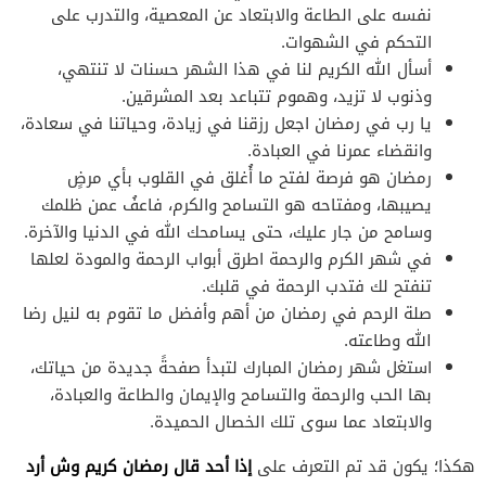
نفسه على الطاعة والابتعاد عن المعصية، والتدرب على
التحكم في الشهوات.
أسأل الله الكريم لنا في هذا الشهر حسنات لا تنتهي،
وذنوب لا تزيد، وهموم تتباعد بعد المشرقين.
يا رب في رمضان اجعل رزقنا في زيادة، وحياتنا في سعادة،
وانقضاء عمرنا في العبادة.
رمضان هو فرصة لفتح ما أُغلق في القلوب بأي مرضٍ
يصيبها، ومفتاحه هو التسامح والكرم، فاعفُ عمن ظلمك
وسامح من جار عليك، حتى يسامحك الله في الدنيا والآخرة.
في شهر الكرم والرحمة اطرق أبواب الرحمة والمودة لعلها
تنفتح لك فتدب الرحمة في قلبك.
صلة الرحم في رمضان من أهم وأفضل ما تقوم به لنيل رضا
الله وطاعته.
استغل شهر رمضان المبارك لتبدأ صفحةً جديدة من حياتك،
بها الحب والرحمة والتسامح والإيمان والطاعة والعبادة،
والابتعاد عما سوى تلك الخصال الحميدة.
إذا أحد قال رمضان كريم وش أرد
هكذا؛ يكون قد تم التعرف على