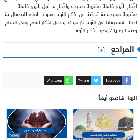
اذْكارِ النَّوم كاملة مكتوبة صحيحة واذْكارِ ما قبل النَّومِ كاملة
مكتوبة صحيحة ثمَّ تحدَّثنا عن اذكارِ النَّوم وسورة الملك للاطفال ثمَّ
اذكارِ الاستيقاظ من النَّوم ثمَّ فوائد وفضل اذكار النوم وفي الختام
وضعنا رمزيات وصور أذكارِ النَّوم.
المراجع
WhatsApp
Twitter
Facebook
الزوار شاهدو أيضاً