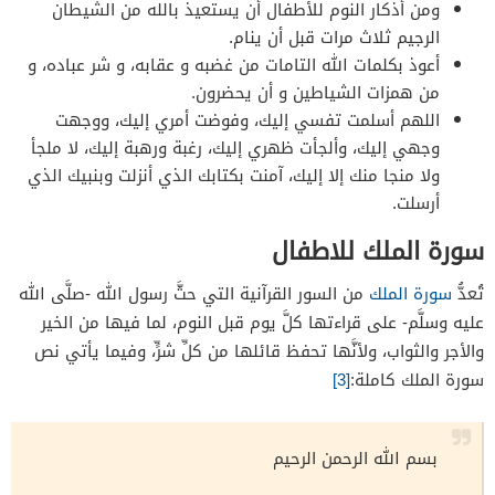
ومن أذكار النوم للأطفال أن يستعيذ بالله من الشيطان
الرجيم ثلاث مرات قبل أن ينام.
أعوذ بكلمات الله التامات من غضبه و عقابه، و شر عباده، و
من همزات الشياطين و أن يحضرون.
اللهم أسلمت تفسي إليك، وفوضت أمري إليك، ووجهت
وجهي إليك، وألجأت ظهري إليك، رغبة ورهبة إليك، لا ملجأ
ولا منجا منك إلا إليك، آمنت بكتابك الذي أنزلت وبنبيك الذي
أرسلت.
سورة الملك للاطفال
تُعدُّ
سورة الملك
من السور القرآنية التي حثَّ رسول الله -صلَّى الله
عليه وسلَّم- على قراءتها كلَّ يوم قبل النوم، لما فيها من الخير
والأجر والثواب، ولأنَّها تحفظ قائلها من كلِّ شرٍّ، وفيما يأتي نص
سورة الملك كاملة:
[3]
بسم الله الرحمن الرحيم