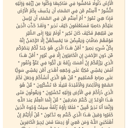
الْأَرْضَ ذَلُولًا فَامْشُوا فِي مَنَاكِبِهَا وَكُلُوا مِن رِّزْقِهِ وَإِلَيْهِ
النُّشُورُ * أَأَمِنتُم مَّن فِي السَّمَاءِ أَن يَخْسِفَ بِكُمُ الْأَرْضَ
فَإِذَا هِيَ تَمُورُ * أَمْ أَمِنتُم مَّن فِي السَّمَاءِ أَن يُرْسِلَ
عَلَيْكُمْ حَاصِبًا فَسَتَعْلَمُونَ كَيْفَ نَذِيرِ * وَلَقَدْ كَذَّبَ الَّذِينَ
مِن قَبْلِهِمْ فَكَيْفَ كَانَ نَكِيرِ * أَوَلَمْ يَرَوْا إِلَى الطَّيْرِ
فَوْقَهُمْ صَافَّاتٍ وَيَقْبِضْنَ مَا يُمْسِكُهُنَّ إِلَّا الرَّحْمَـنُ إِنَّهُ
بِكُلِّ شَيْءٍ بَصِيرٌ * أَمَّنْ هَـذَا الَّذِي هُوَ جُندٌ لَّكُمْ يَنصُرُكُم
مِّن دُونِ الرَّحْمَـنِ إِنِ الْكَافِرُونَ إِلَّا فِي غُرُورٍ * أَمَّنْ هَـذَا
الَّذِي يَرْزُقُكُمْ إِنْ أَمْسَكَ رِزْقَهُ بَل لَّجُّوا فِي عُتُوٍّ وَنُفُورٍ *
أَفَمَن يَمْشِي مُكِبًّا عَلَى وَجْهِهِ أَهْدَى أَمَّن يَمْشِي سَوِيًّا
عَلَى صِرَاطٍ مُّسْتَقِيمٍ * قُلْ هُوَ الَّذِي أَنشَأَكُمْ وَجَعَلَ لَكُمُ
السَّمْعَ وَالْأَبْصَارَ وَالْأَفْئِدَةَ قَلِيلًا مَّا تَشْكُرُونَ * قُلْ هُوَ
الَّذِي ذَرَأَكُمْ فِي الْأَرْضِ وَإِلَيْهِ تُحْشَرُونَ * وَيَقُولُونَ مَتَى
هَـذَا الْوَعْدُ إِن كُنتُمْ صَادِقِينَ * قُلْ إِنَّمَا الْعِلْمُ عِندَ اللَّـهِ
وَإِنَّمَا أَنَا نَذِيرٌ مُّبِينٌ * فَلَمَّا رَأَوْهُ زُلْفَةً سِيئَتْ وُجُوهُ الَّذِينَ
كَفَرُوا وَقِيلَ هَـذَا الَّذِي كُنتُم بِهِ تَدَّعُونَ * قُلْ أَرَأَيْتُمْ إِنْ
أَهْلَكَنِيَ اللَّـهُ وَمَن مَّعِيَ أَوْ رَحِمَنَا فَمَن يُجِيرُ الْكَافِرِينَ