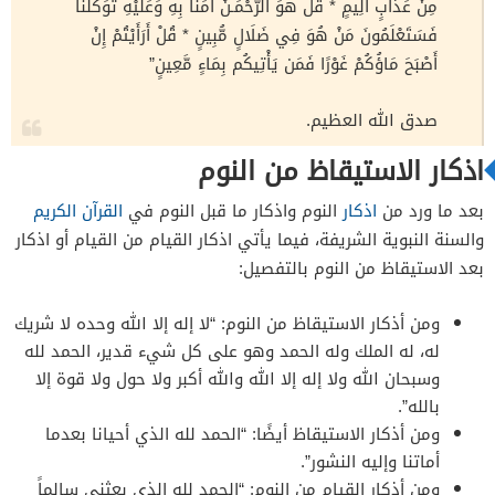
مِنْ عَذَابٍ أَلِيمٍ * قُلْ هُوَ الرَّحْمَـنُ آمَنَّا بِهِ وَعَلَيْهِ تَوَكَّلْنَا
فَسَتَعْلَمُونَ مَنْ هُوَ فِي ضَلَالٍ مُّبِينٍ * قُلْ أَرَأَيْتُمْ إِنْ
أَصْبَحَ مَاؤُكُمْ غَوْرًا فَمَن يَأْتِيكُم بِمَاءٍ مَّعِينٍ”
صدق الله العظيم.
اذكار الاستيقاظ من النوم
بعد ما ورد من
اذكار
النوم واذكار ما قبل النوم في
القرآن الكريم
والسنة النبوية الشريفة، فيما يأتي اذكار القيام من القيام أو اذكار
بعد الاستيقاظ من النوم بالتفصيل:
ومن أذكار الاستيقاظ من النوم: “لا إله إلا الله وحده لا شريك
له، له الملك وله الحمد وهو على كل شيء قدير، الحمد لله
وسبحان الله ولا إله إلا الله والله أكبر ولا حول ولا قوة إلا
بالله”.
ومن أذكار الاستيقاظ أيضًا: “الحمد لله الذي أحيانا بعدما
أماتنا وإليه النشور”.
ومن أذكار القيام من النوم: “الحمد لله الذي بعثني سالماً