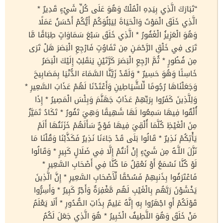
“تَبَارَكَ الَّذِي بِيَدِهِ الْمُلْكُ وَهُوَ عَلَى كُلِّ شَيْءٍ قَدِيرٌ *
الَّذِي خَلَقَ الْمَوْتَ وَالْحَيَاةَ لِيَبْلُوَكُمْ أَيُّكُمْ أَحْسَنُ عَمَلًا
وَهُوَ الْعَزِيزُ الْغَفُورُ * الَّذِي خَلَقَ سَبْعَ سَمَاوَاتٍ طِبَاقًا مَّا
تَرَى فِي خَلْقِ الرَّحْمَـنِ مِن تَفَاوُتٍ فَارْجِعِ الْبَصَرَ هَلْ تَرَى
مِن فُطُورٍ * ثُمَّ ارْجِعِ الْبَصَرَ كَرَّتَيْنِ يَنقَلِبْ إِلَيْكَ الْبَصَرُ
خَاسِئًا وَهُوَ حَسِيرٌ * وَلَقَدْ زَيَّنَّا السَّمَاءَ الدُّنْيَا بِمَصَابِيحَ
وَجَعَلْنَاهَا رُجُومًا لِّلشَّيَاطِينِ وَأَعْتَدْنَا لَهُمْ عَذَابَ السَّعِيرِ *
وَلِلَّذِينَ كَفَرُوا بِرَبِّهِمْ عَذَابُ جَهَنَّمَ وَبِئْسَ الْمَصِيرُ * إِذَا
أُلْقُوا فِيهَا سَمِعُوا لَهَا شَهِيقًا وَهِيَ تَفُورُ * تَكَادُ تَمَيَّزُ
مِنَ الْغَيْظِ كُلَّمَا أُلْقِيَ فِيهَا فَوْجٌ سَأَلَهُمْ خَزَنَتُهَا أَلَمْ
يَأْتِكُمْ نَذِيرٌ * قَالُوا بَلَى قَدْ جَاءَنَا نَذِيرٌ فَكَذَّبْنَا وَقُلْنَا مَا
نَزَّلَ اللَّـهُ مِن شَيْءٍ إِنْ أَنتُمْ إِلَّا فِي ضَلَالٍ كَبِيرٍ * وَقَالُوا
لَوْ كُنَّا نَسْمَعُ أَوْ نَعْقِلُ مَا كُنَّا فِي أَصْحَابِ السَّعِيرِ *
فَاعْتَرَفُوا بِذَنبِهِمْ فَسُحْقًا لِّأَصْحَابِ السَّعِيرِ * إِنَّ الَّذِينَ
يَخْشَوْنَ رَبَّهُم بِالْغَيْبِ لَهُم مَّغْفِرَةٌ وَأَجْرٌ كَبِيرٌ * وَأَسِرُّوا
قَوْلَكُمْ أَوِ اجْهَرُوا بِهِ إِنَّهُ عَلِيمٌ بِذَاتِ الصُّدُورِ * أَلَا يَعْلَمُ
مَنْ خَلَقَ وَهُوَ اللَّطِيفُ الْخَبِيرُ * هُوَ الَّذِي جَعَلَ لَكُمُ