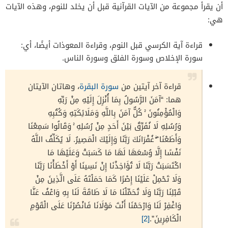
أن يقرأ مجموعة من الآيات القرآنية قبل أن يخلد للنوم، وهذه الآيات
هي:
قراءة آية الكرسي قبل النوم، وقراءة المعوذات أيضًا، أي:
سورة الإخلاص وسورة الفلق وسورة الناس.
قراءة آخر آيتين من
سورة البقرة
، وهاتان الآيتان
هما: “آمَنَ الرَّسُولُ بِمَا أُنْزِلَ إِلَيْهِ مِنْ رَبِّهِ
وَالْمُؤْمِنُونَ ۚ كُلٌّ آمَنَ بِاللَّهِ وَمَلَائِكَتِهِ وَكُتُبِهِ
وَرُسُلِهِ لَا نُفَرِّقُ بَيْنَ أَحَدٍ مِنْ رُسُلِهِ ۚ وَقَالُوا سَمِعْنَا
وَأَطَعْنَا ۖ غُفْرَانَكَ رَبَّنَا وَإِلَيْكَ الْمَصِيرُ. لَا يُكَلِّفُ اللَّهُ
نَفْسًا إِلَّا وُسْعَهَا لَهَا مَا كَسَبَتْ وَعَلَيْهَا مَا
اكْتَسَبَتْ رَبَّنَا لَا تُؤَاخِذْنَا إِنْ نَسِينَا أَوْ أَخْطَأْنَا رَبَّنَا
وَلَا تَحْمِلْ عَلَيْنَا إِصْرًا كَمَا حَمَلْتَهُ عَلَى الَّذِينَ مِنْ
قَبْلِنَا رَبَّنَا وَلَا تُحَمِّلْنَا مَا لَا طَاقَةَ لَنَا بِهِ وَاعْفُ عَنَّا
وَاغْفِرْ لَنَا وَارْحَمْنَا أَنْتَ مَوْلَانَا فَانْصُرْنَا عَلَى الْقَوْمِ
الْكَافِرِينَ”.
[2]