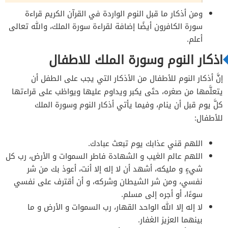
ومن أذكار ما قبل النوم الواردة في القرآن الكريم قراءة
سورة الكافرون أيضًا إضافة لقراءة سورة الملك، والله تعالى
أعلم.
اذكار النوم وسورة الملك للاطفال
إنَّ أذكار النوم للأطفال من الأذكار التي يجب على الطفل أن
يتعلَّمها من صغره، حتَى يكبر ويداوم عليها ويواظب على قراءتها
كلَّ يوم قبل أن ينام، وفيما يأتي أذكار النوم وسورة الملك
للأطفال:
اللهم قني عذابك يوم تبعث عبادك.
اللهم عالم الغيب و الشهادة فاطر السموات و الأرض، رب كل
شيءٍ و مليكه، أشهد أن لا إله إلا أنت، أعوذ بك من شر
نفسي، ومن شر الشيطان وشركه، و أن أقترف على نفسي
سوءًا، أو أجره إلى مسلم.
لا إله إلا الله الواحد القهار، رب السموات و الأرض و ما
بينهما العزيز الغفار.