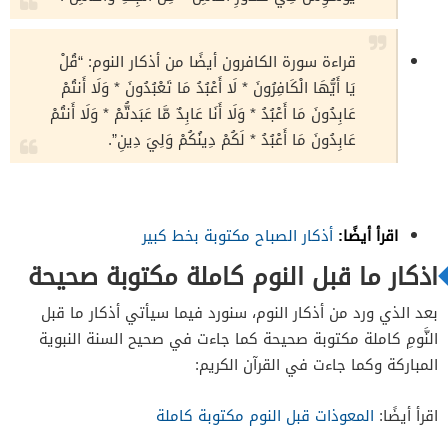
قراءة سورة الكافرون أيضًا من أذكار النوم: “قُلْ
يَا أَيُّهَا الْكَافِرُونَ * لَا أَعْبُدُ مَا تَعْبُدُونَ * وَلَا أَنتُمْ
عَابِدُونَ مَا أَعْبُدُ * وَلَا أَنَا عَابِدٌ مَّا عَبَدتُّمْ * وَلَا أَنتُمْ
عَابِدُونَ مَا أَعْبُدُ * لَكُمْ دِينُكُمْ وَلِيَ دِينِ”.
اقرأ أيضًا:
أذكار الصباح مكتوبة بخط كبير
اذكار ما قبل النوم كاملة مكتوبة صحيحة
بعد الذي ورد من أذكار النوم، سنورد فيما سيأتي أذكار ما قبل
النَّومِ كاملة مكتوبة صحيحة كما جاءت في صحيح السنة النبوية
المباركة وكما جاءت في القرآن الكريم:
اقرأ أيضًا:
المعوذات قبل النوم مكتوبة كاملة