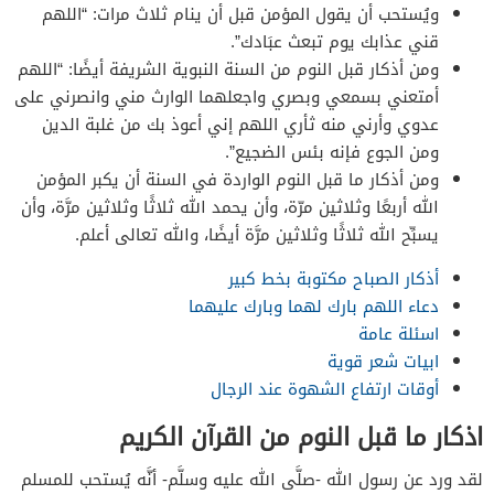
ويُستحب أن يقول المؤمن قبل أن ينام ثلاث مرات: “اللهم
قني عذابك يوم تبعث عبَادك”.
ومن أذكار قبل النوم من السنة النبوية الشريفة أيضًا: “اللهم
أمتعني بسمعي وبصري واجعلهما الوارث مني وانصرني على
عدوي وأرني منه ثأري اللهم إني أعوذ بك من غلبة الدين
ومن الجوع فإنه بئس الضجيع”.
ومن أذكار ما قبل النوم الواردة في السنة أن يكبر المؤمن
الله أربعًا وثلاثين مرّة، وأن يحمد الله ثلاثًا وثلاثين مرَّة، وأن
يسبِّح الله ثلاثًا وثلاثين مرَّة أيضًا، والله تعالى أعلم.
أذكار الصباح مكتوبة بخط كبير
دعاء اللهم بارك لهما وبارك عليهما
اسئلة عامة
ابيات شعر قوية
أوقات ارتفاع الشهوة عند الرجال
اذكار ما قبل النوم من القرآن الكريم
لقد ورد عن رسول الله -صلَّى الله عليه وسلَّم- أنَّه يُستحب للمسلم