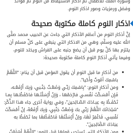
وسورة الملك للاطفال ثمَّ اذكار الاستيقاظ من النوم ثمَّ فوائد
وفضل ورمزيات وصور اذكار النوم.
اذكار النوم كاملة مكتوبة صحيحة
إنَّ أذكار النوم من أعظم الأذكار التي جاءت عن الحبيب محمد صلَّى
الله عليه وسلَّم، وهي من الاذكار التي ينبغي على كلِّ مسلم أن
يلتزم بها كلَّ يوم قبل أن يضع جنبه على الفراش ويخلد للنوم،
وفيما يأتي أذكارُ النومِ كاملة مكتوبة صحيحة:
من أذكارِ ما قبل النومِ أن يقول المؤمن قبل أن ينام: “اللَّهُمَّ
باسْمِكَ أمُوتُ وأَحْيا”.
ومن أذكارِ النومِ: “بِاسْمِكَ رَبِّـي وَضَعْـتُ جَنْـبي، وَبِكَ أَرْفَعُـه،
فَإِن أَمْسَـكْتَ نَفْسـي فارْحَمْها ، وَإِنْ أَرْسَلْتَـها فاحْفَظْـها بِمـا
تَحْفَـظُ بِه عِبـادَكَ الصّـالِحين”، وفي رواية أخرى جاء هذا الذِّكْر:
“سُبْحَانَكَ اللَّهُمَّ رَبِّي بكَ وَضَعْتُ جَنْبِي، وَبِكَ أَرْفَعُهُ، إنْ أَمْسَكْتَ
نَفْسِي، فَاغْفِرْ لَهَا، وإنْ أَرْسَلْتَهَا فَاحْفَظْهَا بما تَحْفَظُ به
عِبَادَكَ الصَّالِحِينَ”.
ومن الأذكار التي يُستحب قولها قبل النوم: “اللَّهُمَّ أسْلَمْتُ