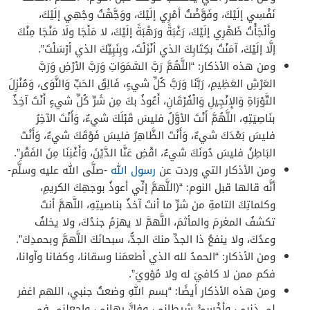
نَفْسِي إلَيْكَ، وفَوَّضْتُ أمْرِي إلَيْكَ، ووَجَّهْتُ وجْهِي إلَيْكَ،
وأَلْجَأْتُ ظَهْرِي إلَيْكَ، رَغْبَةً ورَهْبَةً إلَيْكَ، لا مَلْجَا ولَا مَنْجَا مِنْكَ
إلَّا إلَيْكَ، آمَنْتُ بكِتَابِكَ الذي أنْزَلْتَ، وبِنَبِيِّكَ الذي أرْسَلْتَ”.
ومن هذه الأذكار: “اللَّهُمَّ رَبَّ السَّمَوَاتِ وَرَبَّ الأرْضِ وَرَبَّ
العَرْشِ العَظِيمِ، رَبَّنَا وَرَبَّ كُلِّ شيءٍ، فَالِقَ الحَبِّ وَالنَّوَى، وَمُنْزِلَ
التَّوْرَاةِ وَالإِنْجِيلِ وَالْفُرْقَانِ، أَعُوذُ بكَ مِن شَرِّ كُلِّ شيءٍ أَنْتَ آخِذٌ
بنَاصِيَتِهِ، اللَّهُمَّ أَنْتَ الأوَّلُ فليسَ قَبْلَكَ شيءٌ، وَأَنْتَ الآخِرُ
فليسَ بَعْدَكَ شيءٌ، وَأَنْتَ الظَّاهِرُ فليسَ فَوْقَكَ شيءٌ، وَأَنْتَ
البَاطِنُ فليسَ دُونَكَ شيءٌ، اقْضِ عَنَّا الدَّيْنَ، وَأَغْنِنَا مِنَ الفَقْرِ”.
ومن الأذكار التي وردت عن
رسول الله
-صلَّى الله عليه وسلَّم-
أنَّه قالها قبل النوم: “(اللَّهمَّ إنِّي أعوذُ بوجهِكَ الكريمِ،
وكلماتِكَ التامةِ من شرِّ ما أنتَ آخذٌ بناصيتِهِ، اللَّهمَّ أنتَ
تكشفُ المغرمَ والمأثمَ، اللَّهمَّ لا يهزمُ جندُكَ، ولا يخلفُ
وعدُكَ، ولا ينفعُ ذا الجدِّ منكَ الجدُّ، سبحانَكَ اللَّهمَّ وبحمدِكَ”.
ومن الأذكار: “الحمدُ لله الذي أطعمَنا وسقانا، وكفانا وآوانا،
فكم ممن لا كافيَ له ولا مُؤويَ”.
ومن هذه الأذكار أيضًا: “بسم اللهِ وضعتُ جنبي، اللهم اغفر
لي ذنبي، وأخْسئْ شيطاني، وفكَّ رِهاني، واجعلني في