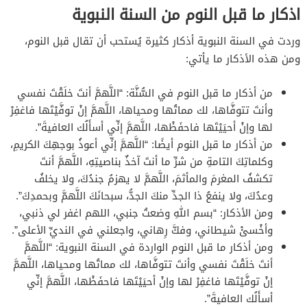
اذكار ما قبل النوم من السنة النبوية
وردت في السنة النبوية أذكار كثيرة يُستحب أن تقال قبل النوم،
ومن هذه الأذكار ما يأتي:
من أذكار ما قبل النوم في السُّنَّة: “اللَّهمَّ أنتَ خلَقْتَ نفسي
وأنتَ تتوفَّاها، لك مماتُها ومحياها، اللَّهمَّ إنْ توفَّيْتَها فاغفِرْ
لها وإنْ أحيَيْتَها فاحفَظْها، اللَّهمَّ إنِّي أسأَلُك العافيةَ”.
من أذكار ما قبل النوم أيضًا: “اللَّهمَّ إنِّي أعوذُ بوجهِكَ الكريمِ،
وكلماتِكَ التامةِ من شرِّ ما أنتَ آخذٌ بناصيتِهِ، اللَّهمَّ أنتَ
تكشفُ المغرمَ والمأثمَ، اللَّهمَّ لا يهزمُ جندُكَ، ولا يخلفُ
وعدُكَ، ولا ينفعُ ذا الجدِّ منكَ الجدُّ، سبحانَكَ اللَّهمَّ وبحمدِكَ”.
ومن الأذكار: “بسم اللهِ وضعتُ جنبي، اللهم اغفر لي ذنبي،
وأخْسئْ شيطاني، وفكَّ رِهاني، واجعلني في النديِّ الأعلى”.
ومن أذكار ما قبل النوم الواردة في السنة النبوية: “اللَّهمَّ
أنتَ خلَقْتَ نفسي وأنتَ تتوفَّاها، لك مماتُها ومحياها، اللَّهمَّ
إنْ توفَّيْتَها فاغفِرْ لها وإنْ أحيَيْتَها فاحفَظْها، اللَّهمَّ إنِّي
أسأَلُك العافيةَ”.