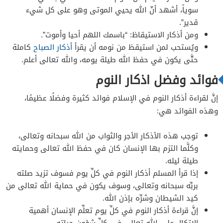
سوياً، أشهد أنّ الله يحيي الموتى وهو على كل شيء
قدير”.
ومن أذكار الاستيقاظ: “باسمك اللهم أحيا وأموت”.
ويُستحب لمن استيقظ من نومه أن يقرأ
أذكار الصباح
كاملة
حتَّى يكون في حفظ الله طيلة يومه، والله تعالى أعلم.
فوائد وفضل اذكار النوم
إنَّ لقراءة أذكار النوم في الإسلام فوائد كثيرة وفضلًا عظيمًا،
وهذه الفوائد هي:
توجب هذه الأذكار الأجر والثواب من الله سبحانه وتعالى،
وكلَّما التزم بها الإنسان كان في حفظ الله تعالى وحمايته
طيلة ليله.
إذا قرأ المسلم أذكار النوم في كلِّ يوم فسوف تزيد صلته
بربِّه سبحانه وتعالى، وسوف يكون في حماية الله تعالى من
كيد الشيطان وشرِّه بإذن الله.
إنَّ قراءة أذكار النوم في كلِّ يوم تعلِّم الإنسان أهمية
الاتكال على الله تعالى في كلِّ شؤون حياته.