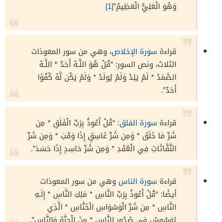
وَهُوَ الْعَلِيُّ الْعَظِيمُ”
[1]
قراءة
سورة الإخلاص
، وهي من سور المعوذات
الثلاث، ونص السور: “قُلْ هُوَ اللَّـهُ أَحَدٌ * اللَّـهُ
الصَّمَدُ * لَمْ يَلِدْ وَلَمْ يُولَدْ * وَلَمْ يَكُن لَّهُ كُفُوًا
أَحَدٌ”.
قراءة
سورة الفلق
: “قُلْ أَعُوذُ بِرَبِّ الْفَلَقِ * مِن
شَرِّ مَا خَلَقَ * وَمِن شَرِّ غَاسِقٍ إِذَا وَقَبَ * وَمِن شَرِّ
النَّفَّاثَاتِ فِي الْعُقَدِ * وَمِن شَرِّ حَاسِدٍ إِذَا حَسَدَ”.
قراءة
سورة الناس
وهي من سور المعوذات
أيضًا: “قُلْ أَعُوذُ بِرَبِّ النَّاسِ * مَلِكِ النَّاسِ * إِلَـهِ
النَّاسِ * مِن شَرِّ الْوَسْوَاسِ الْخَنَّاسِ * الَّذِي
يُوَسْوِسُ فِي صُدُورِ النَّاسِ * مِنَ الْجِنَّةِ وَالنَّاسِ”.