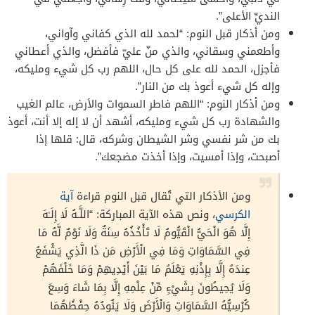
النديِّ الأعلى”.
ومن أذكار قبل النوم: “لحمد لله الذي كفاني وآواني،
وأطعمني وسقاني، والذي منّ عليّ فأفضل، والذي أعطاني
فأجزل، الحمد لله على كل حال، اللهم رب كل شيء ومليكه،
وإله كل شيء أعوذ بك من النار”.
ومن أذكار النوم: “اللهم فاطر السموات والأرض، عالم الغيب
والشهادة رب كل شيء ومليكه، أشهد أن لا إله إلا أنت، أعوذ
بك من شر نفسي وشر الشيطان وشركه، قال: قلها إذا
أصبحت، وإذا أمسيت، وإذا أخذت مضجعك”.
ومن الأذكار التي تُقال قبل النوم قراءة
آية
الكرسي
، ونص هذه الآية المباركة: “اللَّـهُ لَا إِلَـٰهَ
إِلَّا هُوَ الْحَيُّ الْقَيُّومُ لَا تَأْخُذُهُ سِنَةٌ وَلَا نَوْمٌ لَّهُ مَا
فِي السَّمَاوَاتِ وَمَا فِي الْأَرْضِ مَن ذَا الَّذِي يَشْفَعُ
عِندَهُ إِلَّا بِإِذْنِهِ يَعْلَمُ مَا بَيْنَ أَيْدِيهِمْ وَمَا خَلْفَهُمْ
وَلَا يُحِيطُونَ بِشَيْءٍ مِّنْ عِلْمِهِ إِلَّا بِمَا شَاءَ وَسِعَ
كُرْسِيُّهُ السَّمَاوَاتِ وَالْأَرْضَ وَلَا يَئُودُهُ حِفْظُهُمَا