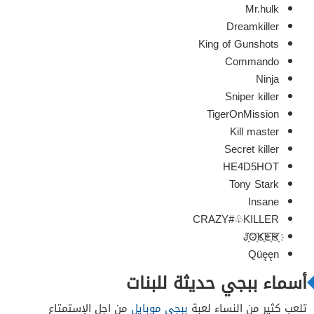
Mr.hulk
Dreamkiller
King of Gunshots
Commando
Ninja
Sniper killer
TigerOnMission
Kill master
Secret killer
HE4D5HOT
Tony Stark
Insane
CRAZY#♧KILLER
J҉O҉K҉E҉R҉
Qüęęn
أسماء ببجي حديثة للبنات
تلعب كثير من النساء لعبة
ببجي موبايل
من اجل الإستمتاع