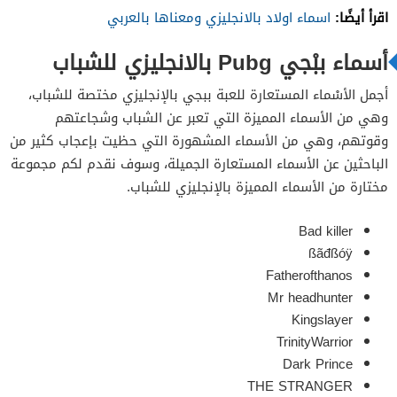
اقرأ أيضًا:
اسماء اولاد بالانجليزي ومعناها بالعربي
أسماء ببْجي Pubg بالانجليزي للشباب
أجمل الأسْماء المستعارة للعبة ببجي بالإنجليزي مختصة للشباب،
وهي من الأسماء المميزة التي تعبر عن الشباب وشجاعتهم
وقوتهم، وهي من الأسماء المشهورة التي حظيت بإعجاب كثير من
الباحثين عن الأسماء المستعارة الجميلة، وسوف نقدم لكم مجموعة
مختارة من الأسماء المميزة بالإنجليزي للشباب.
Bad killer
ßãđßóÿ
Fatherofthanos
Mr headhunter
Kingslayer
TrinityWarrior
Dark Prince
THE STRANGER