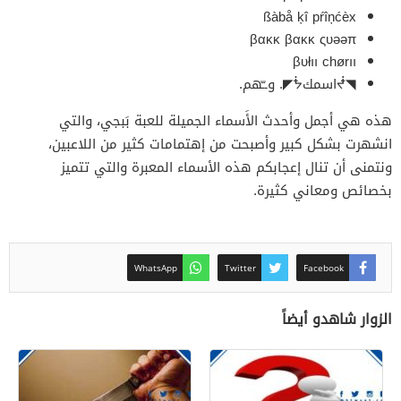
ßàbå ķî pŕîņćèx
βακκ βακκ ςυəəπ
βυłıı chørıı
◥ᖫاسمكᖭ◤. وــّهم.
هذه هي أجمل وأحدث الأَسماء الجميلة للعبة بَبجي، والتي
انشهرت بشكل كبير وأصبحت من إهتمامات كثير من اللاعبين،
ونتمنى أن تنال إعجابكم هذه الأسماء المعبرة والتي تتميز
بخصائص ومعاني كثيرة.
WhatsApp
Twitter
Facebook
الزوار شاهدو أيضاً