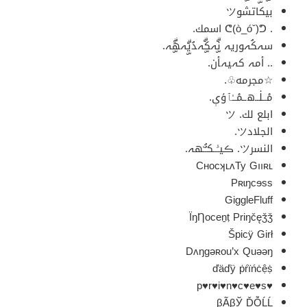
بيكاتشوツ
. ᕦ(ò_óˇ)ᕤ اسمك.
سہكُہوريہ نۣۗہكۣۗہدُيۣۗہهۣۗہ​.
.. أمہ كہيہأن.
☆مجرمه♧.
مۘــڶــﮪــمۘــٰٱ̍ۏې.
ابلع لك. ツ
الجلادツ.
النسرツ. ڪيـَٰــكـُُـٰهہ.
CʜocʞʟʌTy Gııʀʟ
Pʀɩŋcɘss
GiggleFluff
ÏŋȠoceṉṭ Priŋčęǯǯ
Špicÿ Girł
Dʌŋgəʀou’x Quəəŋ
ďäďÿ ṗŕïńċệṩ
♥p♥r♥i♥n♥c♥e♥s
βÃβЎ ĎỖĹĹ