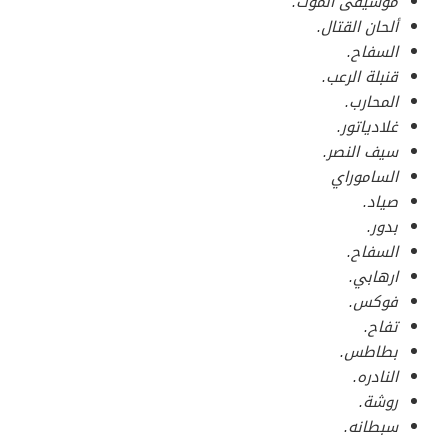
موسيقى الموت.
ألحان القتال.
السفاح.
قنبلة الرعب.
المحارب.
غلادياتور.
سيف النصر.
الساموراي
صياد.
بدور.
السفاح.
ارهابي.
فوكس.
تفاح.
بطاطس.
النادره.
روشة.
سبطانه.