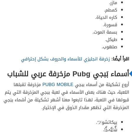
مازر.
كمطم.
كاره الحياة.
قسورة.
بسمة الموت.
طيكل.
صلهوب.
اقرأ أيضًا:
زخرفة انجليزي للأسماء والحروف بشكل إحترافي
أسماء بَبجي Pubg مزخرفة عربي للشباب
أروع تشكيلة من أسماء ببجي
PUBG MOBILE
مزخرفة تقبلها
اللعبة، حيث هناك بعض الأسماء في لعبة ببجي المزخرفة التي يتم
قبولها في اللعبة، لهذا تابعوا معنا أشهر تشكيلة من أسْماء ببَجي
المزخرفة التي تظهر مقدار الذوق في الإختيار.
بيكاتشوツ.
شۣۗـۙيۣۗہخۣۗـۙ.