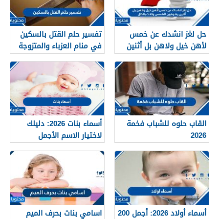
حل لغز انشدك عن خمس
تفسير حلم القتل بالسكين
لأهن خيل ولاهن بل أثنين
في منام العزباء والمتزوجة
يشوفون الشمس وثلاث
والحامل بالتفصيل
بالظل
القاب حلوه للشباب فخمة
أسماء بنات 2026: دليلك
2026
لاختيار الاسم الأجمل
لمولودتك القادمة
أسماء أولاد 2026: أجمل 200
اسامي بنات بحرف الميم