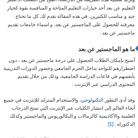
الدراسة عبر الإنترنت من أي مكان
التعليم عن بعد أحد خيارات التعليم المتاحة و المنافسة بقوة كخيار
جيد و مناسب للكثيرين، في هذه المقالة نقدم لك كل ما تحتاج
مرونة الجدول الزمني
معرفته للحصول على الماجستير عن بعد، و اسماء جامعات تقديم
تعزيز الحياة المهنية أثناء الدراسة
ماجستير عن بعد .
متطلبات أقل للدراسة عن بعد
التكلفة الأقل
ما هو الماجستير عن بعد
أصبح بإمكان الطلاب الحصول على درجة ماجستير عن بعد ، دون
اضطرارهم للتواجد بداخل الحرم الجامعي وحضور الدورات التدريبية
الانضباط الذاتي وأخلاقيات العمل الجيد
بأنفسهم في قاعات الدراسة الجامعية، وذلك من خلال تقديم
إدارة الوقت
المحتوى الدراسي عبر الإنترنت .
المهارات الفنية والكمبيوتر
وقد أدى التطور
التكنولوجي
، والاستخدام المتزايد للإنترنت في جميع
أنحاء العالم إلى انتشار الكليات عبر الإنترنت التي تمنح الدرجات
الجامعات السعودية
العلمية والأكاديمية كالزمالات و البكالوريوس والماجستير وكذلك
الدكتوراه .
[1]