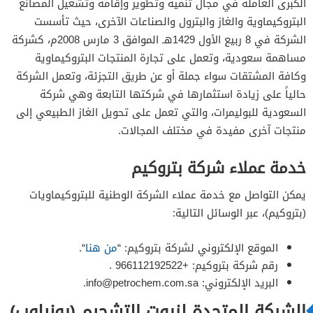
الكبرى العاملة في مجال تنمية وتطوير وإقامة وتشغيل المصانع
البتروكيماوية والغاز والبترول والصناعات الآخرى، حيث تأسست
الشركة في 8 ربيع الأول 1429هـ الموافق 3 مارس 2008م، كشركة
مساهمة سعودية، وتعمل على تجارة المنتجات البتروكيماوية
وكافة المشتقات سواء جملة أو عن طريق التجزئة، وتعمل الشركة
حالياً على زيادة استثمارها في شركتها التابعة وهي شركة
السعودية للبوليمرات، والتي تعمل على تحويل الغاز الطبيعي إلى
منتجات آخرى مفيدة في مختلف المجالات.
خدمة عملاء شركة بتروكيم
يمكن التواصل مع خدمة عملاء الشركة الوطنية للبتروكيماويات
(بتروكيم)، عبر الوسائل التالية:
الموقع الإلكتروني لشركة بتروكيم: “
من هنا
“.
رقم شركة بتروكيم: +966112192522 .
البريد الإلكتروني:
info@petrochem.com.sa
.
الشركة المتحدة لزيوت التشحيم (يونيلوب)