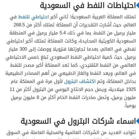
احتياطات النفط في السعودية
خدمة عملاء مصفاة سامرف
تمتلك المملكة العربية السعودية؛ ثاني أكبر
احتياطي للنفط
في
العالم، حيث أشارت التقديرات أن المملكة تمتلك أكثر من 268.5
رقم شركة العاز والتصنيع الأهلية
مليار برميل من النفط، بما في ذلك 5.4 مليار برميل في المنطقة
السعودية الكويتية المحايدة، وكانت المملكة تمتلك أكبر احتياطي
خدمة عملاء شركة سابت
نفطي في العالم، بعدما تجاوزتها فنزويلا ووصلت إلى 300 مليار
برميل. حيث كمية احتياطي النفط السعودي تبلغ خمس الاحتياطي
العالمي من النفط التقليدي، كما تعد المملكة أكبر مصدر للنفط
في العالم، ويعد النفط والغاز الطبيعي من أهم المصادر الطبيعية
خدمة عملاء شركة الحمراني فوكس
بداخل المملكة، وتم
اكتشاف البترول
لأول مرة في المملكة عام
1925 ميلادية، ويصل حجم الانتاج اليومي من البترول أكثر من 11
مليون برميل، وتصل صادرات النفط الخام أكثر من 8 مليون برميل
خدمة عملاء شركة ابسكو
يومياً.
اسماء شركات البترول في السعودية
خدمة عملاء شركة بتروكيم
تتواجد العديد من الشركات العالمية والمحلية العاملة في السوق