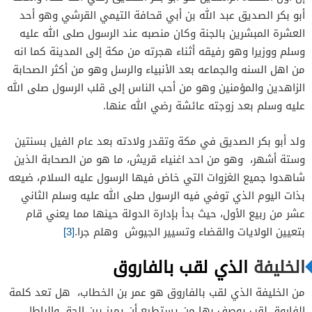
أبو بكر الصديق عبد الله بن أبي قحافة التيمي القرشي وهو أحد
العشرة المبشرين بالجنة وكان منصبه عند الرسول صلى الله عليه
وسلم ووزيرا وهو رفيقه أثناء هجرته من مكة إلى المدينة كما انه
من اهل السنه والجماعه بعد الأنبياء والرسل وهو من أكثر الصحابة
الزاهدين والمؤمنين وهو من أحب الناس إلى قلب الرسول صلى الله
عليه وسلم بعد زوجته عائشة رضي الله عنها.
ولد أبو بكر الصديق في مكة وتقدر ولادته بعد عام الفيل بسنتين
وستة أشهر، وهو من احد اغنياء قريش، ما هو من الصحابة الذين
شاهدوا جميع الغزوات التي خاض فيها الرسول عليه السلام، ضيعه
بذات اليوم الذي توفي فيه الرسول صلى الله عليه وسلم الثاني
عشر من ربيع الأول، حيث بدأ بإدارة الدولة حينها مما يعني قام
بتعيين الولايات والقضاء وتسيير الجيوش وهلم جرا.
[3]
الخليفة
الذي لقب بالفاروق
من الخليفة الذي لقب بالفاروق هو عمر بن الخطاب، هل تعد كلمة
الفاروق لقب يوصف بها من يستطيع أن يميز بين الحق والباطل