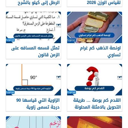
لقياس الوزن 2026
الرطل إلى كيلو بالشرح
الدقيق
اونصة الذهب كم غرام
تمثل قسمه المسافه على
تساوي
الزمن قانون
القدم كم بوصة … طريقة
الزاوية التي قياسها 90
التحويل بالامثلة المحلولة
درجة تسمى زاوية