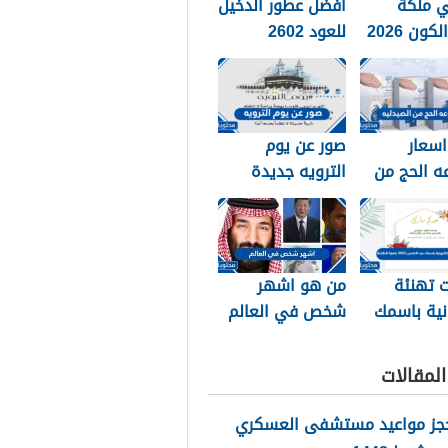
 ملكة
افضل عطور الدخيل
ون 2026
للعود 2602
اسعار
صور عن يوم
ه الحج من
الترويه جديدة
2026
ومميزة 2026
 تهنئة
من هو اشهر
نية باسمك
شخص في العالم
عيد الاضحى 2026
2026
للطباعة
لمقالات
حجز مواعيد مستشفى العسكري