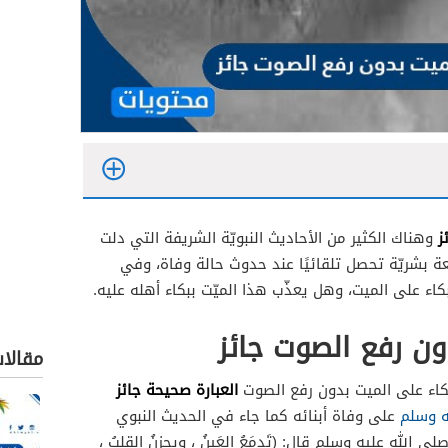
ز
وهناك الكثير من الأحاديث النبويّة الشريفة التي دلت
ة بشريّة تحصل تلقائيًا عند حدوث حالة وفاة، وفي
كاء على الميت، وهل يعذّب هذا الميّت ببكاء أهله عليه.
ون رفع الصوت جائز
مقالا
العبارة صحيحة جائز
كاء على الميت بدون رفع الصوت
ه وسلم
على وفاة أبنائه كما جاء في الحديث النبوي
لى الله عليه وسلم قال:
(تَدمَعُ العَينُ ، ويحزنُ القلبُ ،