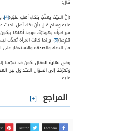
قال:
(إنَّ الميِّتَ يعذَّبُ ببُكاءِ أَهلِهِ عليْهِ)
[4]
،
و
عليه وسلم قال بأن بكاء أهل الميت عل
قبر امرأة يهوديّة، فوجد أهلها يبكون
قَبْرِهَا)
[5]
،
وإنما كانت المرأة تُعذّب لي
من الدعاء والصدقة والاستغفار على ال
وفي نهاية المقال نكون قد تعرّفنا إ
وتعرّفنا إلى السؤال المتداول بين الع
عليه.
المراجع
est
Twitter
Facebook