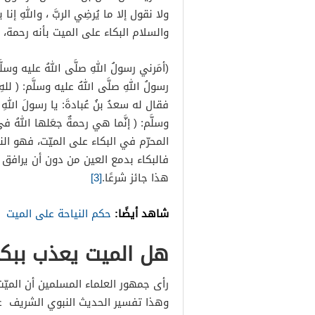
ولا نقول إلا ما يُرضِي الربَّ ، واللهِ إنا 
والسلام البكاء على الميت بأنه رحمة،
(أمَرني رسولُ اللهِ صلَّى اللهُ عليه وسلَّم
رسولُ اللهِ صلَّى اللهُ عليه وسلَّم: ( ل
فقال له سعدُ بنُ عُبادةَ: يا رسولَ اللهِ أتر
وسلَّم: ( إنَّما هي رحمةٌ جعَلها اللهُ في قل
المحرّم في البكاء على الميّت، فهو الن
فالبكاء بدمع العين من دون أن يرافق 
هذا جائز شرعًا.
[3]
شاهد أيضًا:
حكم النياحة على الميت
هل الميت يعذب ببكا
رأى جمهور العلماء المسلمين أن الميّت
وهذا تفسير الحديث النبوي الشريف ع