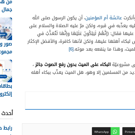
من هي
جمال الك
أنكرت
عائشة أم المؤمنين
، أن يكون الرسول صلى الله
يه يعذّبه في قبره، ولكن مرّ عليه الصلاة والسلام على
 عليها فقال:
(إنَّهُمْ لَيَبْكُونَ عَلَيْهَا وإنَّهَا لَتُعَذَّبُ في
س لبكاء أهلها عليها، ولكن لأنها كافرة، والأفضل الإكثار
صور و
ميت، وهذا ما ينفعه بعد موته.
[6]
مجموع
الصيدليه 
البكاء على الميت بدون رفع الصوت جائز
لى مشروعيّة
،
ديد من المسلمين إلا وهو، هل الميت يعذّب ببكاء أهله
بطاقات
إلكترو
جاهزة 
أحدث ا
رابط 
WhatsApp
Pinter