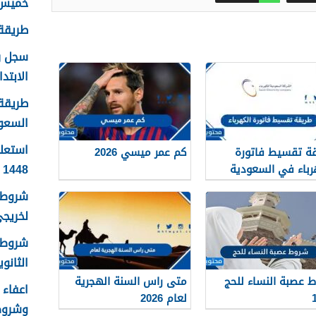
خميس م
طريقة ا
الابتدا
طريقة 
السعودية
استعلا
ة تقسيط فاتورة
كم عمر ميسي 2026
1448 الرابط والطريقة بالتفصيل
رباء في السعودية
14
شروط ك
لخريجي ا
شروط 
الثانوية 8
 عصبة النساء للحج
متى راس السنة الهجرية
لعام 2026
وشروط