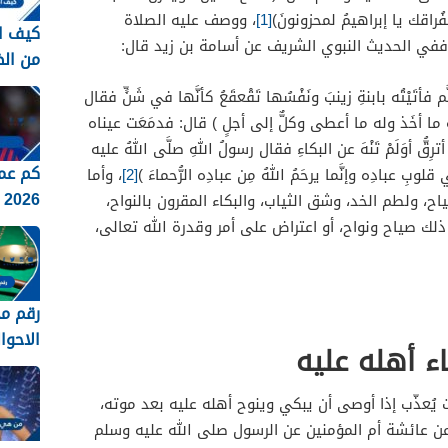
بفُراقك يا إبراهيمُ لمحزونونَ)
[1]
،
ووصف عليه الصلاة
كيف ا
 ففي الحديث النبوي الشريف عن أسامة بن زيد قال:
من ال
الاجتماع
 فأتَيْتُه بابنةِ زينبَ ونَفْسُها تَقْعقَعُ كأنَّها في شَنٍّ فقال
لهِ ما أخَذ وله ما أعطى وكلٌّ إلى أجلٍ ) قال: فدمَعَت عيناه
ِقُّ أوَلَمْ تَنْهَ عن البكاءِ فقال رسولُ اللهِ صلَّى اللهُ عليه
كم عم
وبِ عبادِه وإنَّما يرحَمُ اللهُ مِن عبادِه الرُّحماءَ )
[2]
،
وأما
2026
ياح، ولطم الخد، وشق الثياب، والبكاء المقرون بالنواح،
ذلك صياح ونواح، أو اعتراض على أمر وقدرة الله تعالى،
رقم م
الاحوا
ء أهله عليه
بجدة 1448
 يُعذّب إذا أوصى أن يبكي وينوح أهله عليه بعد موته،
ن عائشة أم المؤمنين عن الرسول صلى الله عليه وسلم