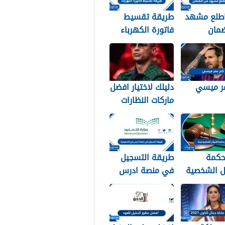
طلع مشهد
طريقة تقسيط
ضمان
فاتورة الكهرباء
ي 1448
في السعودية
1448 – 2026
ر ميسي
دليلك لاختيار افضل
ماركات النظارات
الشمسية: سر
أناقة نجوم الرياضة
والموضة
حكمة
طريقة التسجيل
ل الشخصية
في منصة ادرس
في السعودية
1448