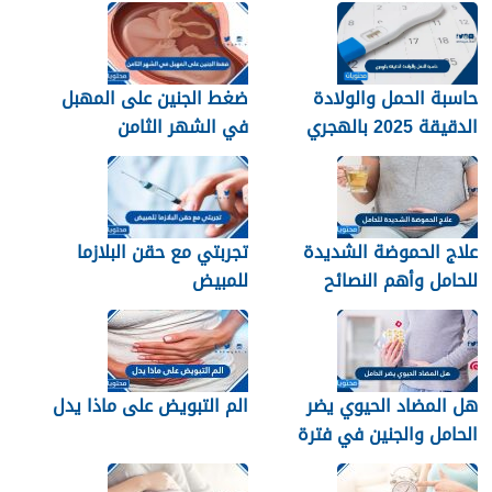
والراحة
حاسبة الحمل والولادة
ضغط الجنين على المهبل
الدقيقة 2025 بالهجري
في الشهر الثامن
علاج الحموضة الشديدة
تجربتي مع حقن البلازما
للحامل وأهم النصائح
للمبيض
للسيطرة على حموضة
المعدة
هل المضاد الحيوي يضر
الم التبويض على ماذا يدل
الحامل والجنين في فترة
الحمل