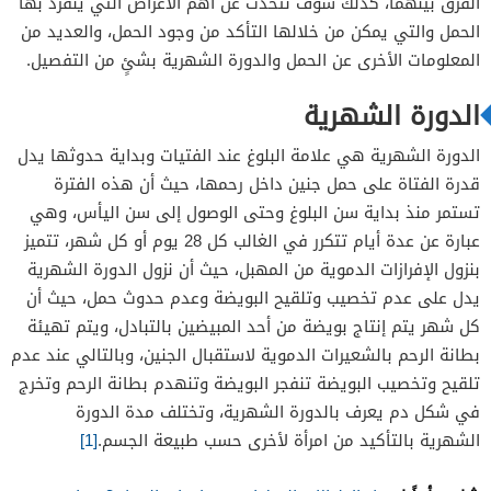
الفرق بينهما، كذلك سوف نتحدث عن أهم الأعراض التي ينفرد بها
الحمل والتي يمكن من خلالها التأكد من وجود الحمل، والعديد من
المعلومات الأخرى عن الحمل والدورة الشهرية بشئٍ من التفصيل.
الدورة الشهرية
الدورة الشهرية هي علامة البلوغ عند الفتيات وبداية حدوثها يدل
قدرة الفتاة على حمل جنين داخل رحمها، حيث أن هذه الفترة
تستمر منذ بداية سن البلوغ وحتى الوصول إلى سن اليأس، وهي
عبارة عن عدة أيام تتكرر في الغالب كل 28 يوم أو كل شهر، تتميز
بنزول الإفرازات الدموية من المهبل، حيث أن نزول الدورة الشهرية
يدل على عدم تخصيب وتلقيح البويضة وعدم حدوث حمل، حيث أن
كل شهر يتم إنتاج بويضة من أحد المبيضين بالتبادل، ويتم تهيئة
بطانة الرحم بالشعيرات الدموية لاستقبال الجنين، وبالتالي عند عدم
تلقيح وتخصيب البويضة تنفجر البويضة وتنهدم بطانة الرحم وتخرج
في شكل دم يعرف بالدورة الشهرية، وتختلف مدة الدورة
الشهرية بالتأكيد من امرأة لأخرى حسب طبيعة الجسم.
[1]