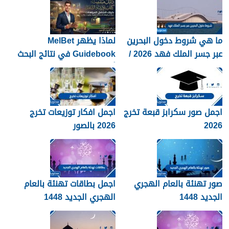
ما هي شروط دخول البحرين
لماذا يظهر MelBet
عبر جسر الملك فهد 2026 /
Guidebook في نتائج البحث
1448
أكثر من صفحات كثيرة؟
اجمل صور سكرابز قبعة تخرج
اجمل افكار توزيعات تخرج
2026
2026 بالصور
صور تهنئة بالعام الهجري
اجمل بطاقات تهنئة بالعام
الجديد 1448
الهجري الجديد 1448