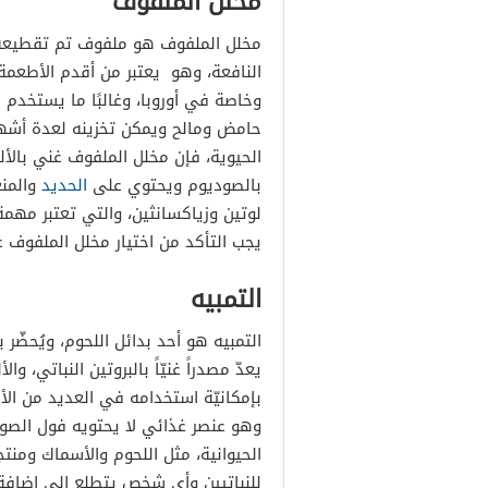
مخلل الملفوف
مخلل الملفوف هو ملفوف تم تقطيعه ج
النافعة، وهو يعتبر من أقدم الأطعمة
وخاصة في أوروبا، وغالبًا ما يستخدم
حامض ومالح ويمكن تخزينه لعدة أشهر
بالصوديوم ويحتوي على
الحديد
والمنغ
لوتين وزياكسانثين، والتي تعتبر مهم
يجب التأكد من اختيار مخلل الملفوف غي
التمبيه
التمبيه هو أحد بدائل اللحوم، ويُحضّر 
يعدّ مصدراً غنيّاً بالبروتين النباتي، وا
الحيوانية، مثل اللحوم والأسماك ومنتجات
للنباتيين وأي شخص يتطلع إلى إضافة ا