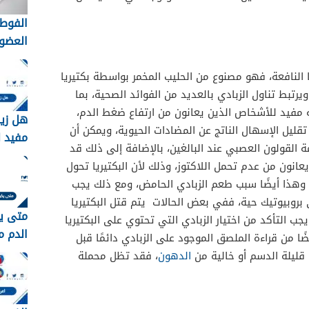
الفوط 
العضوي
التقلي
لاختيار
ا النافعة، فهو مصنوع من الحليب المخمر بواسطة بكتيريا
الأنس
رتبط تناول الزبادي بالعديد من الفوائد الصحية، بما
مفيد للأشخاص الذين يعانون من ارتفاع ضغط الدم،
هل زي
قليل الإسهال الناتج عن المضادات الحيوية، ويمكن أن
مفيد ل
لقولون العصبي عند البالغين، بالإضافة إلى ذلك قد
عانون من عدم تحمل اللاكتوز، وذلك لأن البكتيريا تحول
، وهذا أيضًا سبب طعم الزبادي الحامض، ومع ذلك يجب
بروبيوتيك حية، ففي بعض الحالات يتم قتل البكتيريا
متى ي
 يجب التأكد من اختيار الزبادي التي تحتوي على البكتيريا
الدم م
ضًا من قراءة الملصق الموجود على الزبادي دائمًا قبل
 قليلة الدسم أو خالية من
الدهون
، فقد تظل محملة