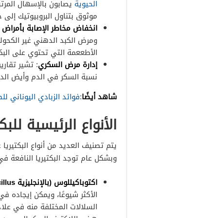
الحيوية
يصابون بالإسهال المرت
موثوق بتناول البروبيوتيك إلى جا
انخفاض مخاطر الإصابة بأمراض ا
ومرض الكبد الدهني غير الكحولي
الأطععمة التي تحتوي على البكتي
إدارة مرض السكري
: تشير تقاري
نسبة السكر في الدم وأيض الد
شاهد أيضًا
:
فوائد الزبادي اليوناني لل
الأنواع الرئيسية للبك
يتم تصنيف العديد من أنواع البكتيريا 
وبشكل عام توجد البكتيريا النافعة ف
اكتوباكيللوس (بالإنجليزية Lactobacillus)
الأكثر شيوعًا، ويمكن إيجاده ف
السلالات المختلفة منه في علا