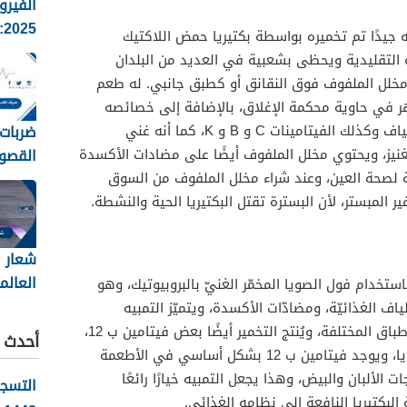
الفيرو
5
يدًا تم تخميره بواسطة بكتيريا حمض اللاكتيك
الانفلو
 التقليدية ويحظى بشعبية في العديد من البلدان
وطرق ا
 مخلل الملفوف فوق النقانق أو كطبق جانبي. له طعم
 في حاوية محكمة الإغلاق، بالإضافة إلى خصائصه
ضربات 
الحيوية، فإن مخلل الملفوف غني بالألياف وكذلك الفيتامينات C و B و K، كما أنه غني
القصو
نيز، ويحتوي مخلل الملفوف أيضًا على مضادات الأكسدة
تقدير
ة لصحة العين، وعند شراء مخلل الملفوف من السوق
طرح الع
ر المبستر، لأن البسترة تقتل البكتيريا الحية والنشطة.
شعار ا
العالم
باستخدام فول الصويا المخمّر الغنيّ بالبروبيوتيك، وهو
2026
لألياف الغذائيّة، ومضادّات الأكسدة، ويتميّز التمبيه
بإمكانيّة استخدامه في العديد من الأطباق المختلفة، ويُنتج التخمير أيضًا بعض فيتامين ب 12،
أحدث ا
وهو عنصر غذائي لا يحتويه فول الصويا، ويوجد فيتامين ب 12 بشكل أساسي في الأطعمة
 الألبان والبيض، وهذا يجعل التمبيه خيارًا رائعًا
التسج
لبكتيريا النافعة إلى نظامه الغذائي.