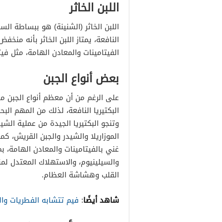
اللبن الخاثر
اللبن الخاثر (الشنينة) هو ببساطة الس
النافعة، يمتاز اللبن الخاثر بأنه منخ
الفيتامينات والمعادن الهامة، مثل فيتامين ب 12 والر
بعض أنواع الجبن
على الرغم من أن معظم أنواع الجبن مخ
البكتيريا النافعة، لذلك من المهم ال
وتنجو البكتيريا الجيدة من عملية الش
الموزاريلا والشيدر والجبن القريش، كما
والسيلينيوم، والاستهلاك المعتدل لمن
القلب وهشاشة العظام.
شاهد أيضًا
:
فيم تتشابه الفطريات والب