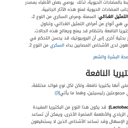
بط بالمضادات الحيوية، لذلك يوصي بعض الأطباء بمصدر
نب المضادات الحيوية لمنع هذه الآثار الجانبية.
لتمثيل الغذائي
: السمنة ،ومرض السكري من النوع 2،
 هي أنواع من أمراض التمثيل الغذائي، وتناول
ريا النافعة بانتظام قد يمنع ويعالج هذه الحالات.
ر بحثية أخرى إلى أن البروبيوتيك قد يحسن التحكم في
هون لدى الأشخاص المصابين بداء
السكري
من النوع 2.
صحة البشرة والشعر
تيريا النافعة
على أنها بكتيريا نافعة، ولكن لكل نوع فوائد مختلفة،
ي مجموعتين رئيسيتين، وهما ما يأتي
[3]
:
: قد يكون هذا النوع من البكتيريا المفيدة
ي الزبادي والأطعمة المخمرة الأخرى، ويمكن أن تساعد
ج الإسهال وقد تساعد الأشخاص الذين لا يستطيعون