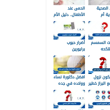
الصحية
الحمى عند
ة أم
الأطفال.. دليل الأم
دية؟ دليلك
للتعامل الآمن في
 النوع
المنزل
ب لبشرتك
ت السمسم
أضرار حبوب
لكحه
برايورين
كون نزول
افضل دكتورة نساء
ع البراز خطير
وولاده في جده
2026