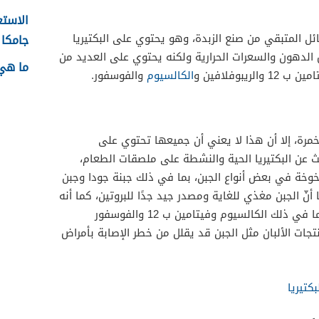
الاستع
ائل المتبقي من صنع الزبدة، وهو يحتوي على البكتيريا
جامكا ل
فض الدهون والسعرات الحرارية ولكنه يحتوي على العديد من
ما هي 
يبوفلافين و
الكالسيوم
والفوسفور.
مرة، إلا أن هذا لا يعني أن جميعها تحتوي على
بحث عن البكتيريا الحية والنشطة على ملصقات الطعام،
يخوخة في بعض أنواع الجبن، بما في ذلك جبنة جودا وجبن
 أنّ الجبن مغذي للغاية ومصدر جيد جدًا للبروتين، كما أنه
غني بالفيتامينات والمعادن الهامة، بما في ذلك الكالسيوم وفيتامين ب 12 والفوسفور
تجات الألبان مثل الجبن قد يقلل من خطر الإصابة بأمراض
كتيريا