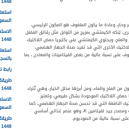
1448
استعلا
السعودية 1448 ال
حار، وعادة ما يكون الملفوف هو المكون الرئيسي،
الاستع
ى، يُنكه الكيمتشي بمزيج من التوابل مثل رقائق الفلفل
1448
ضر والملح، ويحتوي الكيمتشي على بكتيريا حمض اللاكتيك
للاكتيك الأخرى التي قد تفيد صحة الجهاز الهضمي،
استعلا
ف على نسبة عالية من بعض الفيتامينات والمعادن ، بما
بالسجل 
رابط نت
طريقة 
1448
من الملح والماء، ومن أبرزها مخلل الخيار، وهي تُترك
ا حمض اللاكتيك الموجودة بشكل طبيعي، وتعتبر
الاست
وبيوتيك النافعة التي قد تحسن صحة الجهاز الهضمي، كما
السعودية
أنّ المخللات منخفضة السعرات الحرارية ومصدر جيد لفيتامين K، وهو عنصر غذائي أساسي
طريقة 
 على نسبة عالية من الصوديوم.
1448