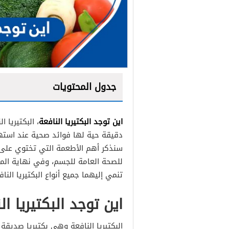
جدول المحتويات
اين توجد البكتيريا النافعة
، البكتيريا ا
الزبادي
دقيقة حية لها فوائد صحية عند استه
مخلل الملفوف
سنذكر أهم الأطعمة التي تختوي على هذ
للصحة العامة للجسم، وفي نهاية المقا
التمبيه
تنمي إليهما جميع أنواع البكتيريا النا
الكيمتشي
اين توجد البكتيريا ال
المخللات
اللبن الخاثر
البكتيريا النافعة وهي بكتيريا صديق