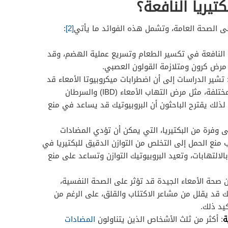
كتيريا النافعة؟
 على الصحة العامة، وتشمل هذه الفوائد ما يأتي
[2]
:
يا النافعة في تكسير الطعام وتسريع عملية الهضم، وقد
 مرض كرون ومتلازمة القولون العصبي.
 تشير الدراسات إلى أن اضطرابات ميكروبيوتا الأمعاء قد
تلعب دورًا في الإصابة بأمراض مختلفة، مثل مرض التهاب الأمعاء (IBD) والسرطان
 لذلك يقترح الباحثون أن البروبيوتيك قد يساعد في منع
 وفرة من البكتيريا، التي يمكن أن تؤدي المضادات
 منع الحمل إلى التخلص من التوازن الدقيق للبكتيريا في
الالتهابات، وتعيد البروبيوتيك التوازن وتساعد على منع
أن صحة الأمعاء الجيدة قد تؤثر على الصحة النفسية،
يك قد يقلل من مشاعر الاكتئاب والقلق، على الرغم من
يد ذلك.
ة
: أكثر من ثلث الأشخاص الذين يتناولون
المضادات