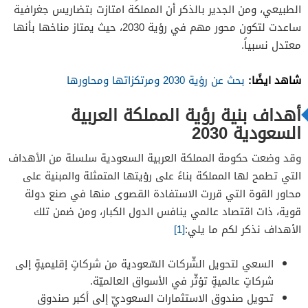
الطبيعي، ومن الجدير بالذكر أن المملكة امتازت بتضاريس جغرافية
ساعدت لتكون محور مهم في رؤية 2030، حيث يمتاز مناخها بأنها
معتدل نسبياً.
شاهد ايضًا:
بحث عن رؤية 2030 ومرتكزاتها ومحاورها
أهداف بنية رؤية المملكة العربية
السعودية 2030
وقد وضعت حكومة المملكة العربية السعودية سلسلة من الأهداف
التي تطمح لها المملكة بناءً على رؤيتها المتمثلة والمبنية على
محاور القوة التي قررت الاستفادة القصوى منها في صنع دولة
قوية، ذات اقتصاد عالمي ينافس الدول الكبار، ومن ضمن تلك
الأهداف نذكر لكم ما يلي:
[1]
السعي لتحويل الشّركات السّعودية من شركاتٍ إقليميةٍ إلى
شركاتٍ عالميةٍ تؤثّر في الأسواق العالميّة.
تحويل صندوق الاستثمارات السعوديّ إلى أكبر صندوق