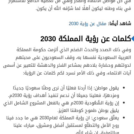
في كل مواطن الانتماء والفخر وهي من تعطيه الدافع للاستمرار
في بناء وطنه ليكون أهلًا لما شرّفه الله أن يكون.
شاهد أيضًا:
مقال عن رؤية 2030
كلمات عن رؤية المملكة 2030
وفي ذلك الصدد والحدث الضخم الذي ألزمت حكومة المملكة
العربية السعودية نفسها به، وقف السعوديون على محبتهم
لدولتهم وحضارة بلادهم بمشاعر الفخر والدهشة للتعبير عن أسمى
آيات الانتماء، وفي ذلك الأمر نسرد لكم كلمات عن الرؤية:
يقول مواطن: إذا أردنا فعليًا أن نرى وطنًا سعوديًا جديدًا
ومزدهرًا، فعلينا جميعًا أن ندعم تنفيذ أهداف رؤية 2030م.
إن رؤية السُّعُودية 2030م هي بالفعل المشروع الشامل الذي
يليق بوطن طموح كوطننا العزيز.
يعلّق سعودي: ان رؤية المملكة لعام2030 هي ما جدد فينا
روح الأمل والتطلّع لمستقبل أفضل ومشرق، مبارك علينا
وبالتوفيق ان شاء الله.