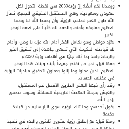
ورصدنا لكم أيضًا: إنّ رؤية2030 هي نقطة التحول لكل
سعودي وسعودية، وهي المستقبل الحقيقي للجميع، نسأل
الله طول العمر لصاحب الرؤية، وأن يحفظ الله لنا وطننا
العظيم وملوكه وأمنه، والحمد لله كثيراً على نعمة الوطن
الكبير.
يغرّد مواطن وهو بكامل الفخر أدام الله عزك يا وطن، وأدام
لك قيادتك الحكيمة التي تسعى جاهدة إلى تحقيق الخير
والرخاء؛ ولقد بدا ذلك جليًا في أهداف رؤية 2030م.
وممّا قيل: نحن من نفتخر جميعاً بأبناء وبنات هذا الوطن
العظيم الذين عملوا وما زالوا يعملون لتحقيق مبادرات الرؤية
في مختلف الجهات.
وقد رأى فيها البعض الطريق الأفضل نحو المستقبل،
والعيش بمرحلة النهضة التاريخية للمملكة، وسوف تتحقق
بإذن الله.
يقول أحدهم: وما تلك الرؤية سوى قرار سليم من قيادة
حكيمة.
وممّا قيل: مع إطلاق رؤية عشرون ثلاثون والبدء في تنفيذ
دولها الزمني، بتنا نرى الوطن الجديد المتقدم أصبح قاب