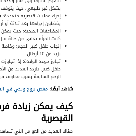
التعرض سابقًا إلى عسر ولادة أ
بشكل غير طبيعي، حيث يتوقف 
إجراء عمليات قيصرية متعددة: ي
يفضلون إجراءها بعد ثلاثة أو أر
المضاعفات الصحية: حيث يمكن أ
كانت المرأة تعاني من حالة مث
إنجاب طفل كبير الحجم: وخاصة إ
يزيد عن 10 أرطال.
طفل كبير. يتردد العديد من ال
الرحم السابقة بسبب مخاوف من 
شاهد أيضًا:
مغص يروح ويجي في الش
كيف يمكن زيادة فرص
القيصرية
هناك العديد من العوامل التي تساهم 