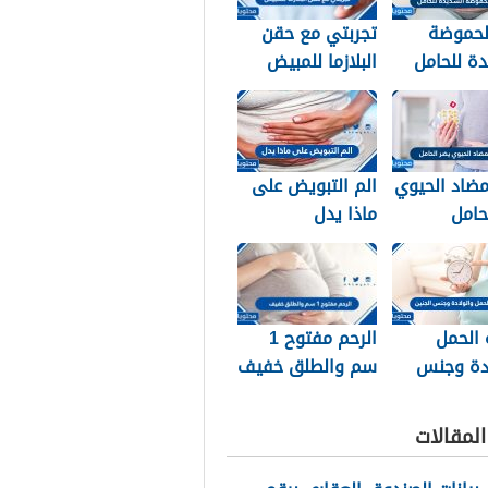
لحموضة
تجربتي مع حقن
ة للحامل
البلازما للمبيض
لنصائح
رة على
 المعدة
ضاد الحيوي
الم التبويض على
حامل
ماذا يدل
ن في فترة
 الحمل
الرحم مفتوح 1
ادة وجنس
سم والطلق خفيف
لمقالات