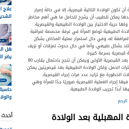
علاج ا
أن تكون الولادة التالية قيصرية، إلا في حالة إصرار
الشديد
 عندها يمكن للطبيب أن يشرح للحامل ما هي أهم مخاطر
وأهم ا
ولها حرية الاختيار بين الولادة الطبيعية والقيصرية.
للسيط
ولادة الطبيعية توضع المرأة في غرفة مخصصة لمراقبة
حموضة
لمرافقة له، وفي حال استمرار عملية المخاض بشكل
تلد بشكل طبيعي، وأما في حال حدوث تمزقات أو نزيف
هل الم
 قيصرية بسرعة كبيرة.
يضر ال
إن الولادة الطبيعية ممكنة جدًا بعد القيصرية الأولى ويمكن أن تنجح باحتمال يقارب 80
والجني
رات الحمل، ولكن الولادة الطبيعية بعد قيصريتين يمكن
الحمل
لات الخطورة مع تزايد عدد مرات إجراء القيصرية.
ها إجراء العملية القيصرية ضروريًا جدًا للمرأة وهي
حاسبة
ا أبدًا تجريب الولادة الطبيعية.
والول
الرحم
الجنين
ة المهبلية بعد الولادة
أحدث ا