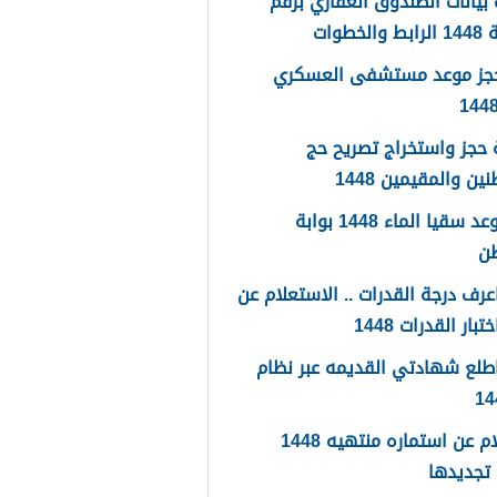
بيانات الصندوق العقاري برقم
لخطوات
حجز موعد مستشفى العسكري
حجز واستخراج تصريح حج
ين والمقيمين 1448
حجز موعد سقيا الماء 1448 بوابة
طن
رف درجة القدرات .. الاستعلام عن
تبار القدرات 1448
طلع شهادتي القديمه عبر نظام
استعلام عن استماره منتهيه 1448
تجديدها