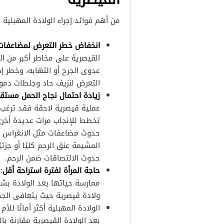
من أهم فوائد إجراء الولادة المهبلية ب
انخفاض خطر التعرض لمضاعفات ت
القيصرية على مخاطر أكبر من الو
عدوى الجرح أو التهابه، وخطر إصا
التعرض لنزيف حاد وجلطات دموية
زيادة احتمال نجاح الحمل مستقبل
عملية قيصرية لاحقة فقد ترغب ب
تخطط للإنجاب مرات عديدة أخرى،
حدوث مضاعفات مثل الانغراس غ
المشيمة عنق الرحم كليًا أو جزئي
حدوث الالتصاقات ضمن الرحم.
حاجة المرأة لفترة استراحة أقل
:
ممارسة حياتها بعد الولادة بشك
ولادة قيصرية حيث يتعافى الج
الولادة المهبلية أكثر أمانًا لل
بعد الولادة القيصرية مقارنة بال