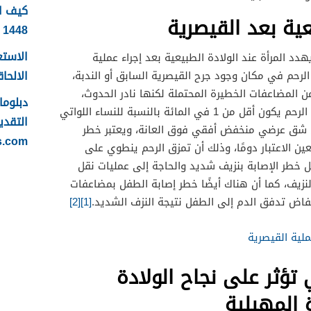
كيف ا
عية بعد القيصرية
1448
الاستع
د المرأة عند الولادة الطبيعية بعد إجراء عملية
الالحاقي 
لرحم في مكان وجود جرح القيصرية السابق أو الندبة،
 المضاعفات الخطيرة المحتملة لكنها نادر الحدوث،
بينما بينت دراسات أخرى أن خطر تمزق الرحم يكون أقل من 1 في المائة بالنسبة للنساء اللواتي
التقدي
 شق عرضي منخفض أفقي فوق العانة، ويعتبر خطر
s.com
عين الاعتبار دومًا، وذلك أن تمزق الرحم ينطوي على
 خطر الإصابة بنزيف شديد والحاجة إلى عمليات نقل
نزيف، كما أن هناك أيضًا خطر إصابة الطفل بمضاعفات
اض تدفق الدم إلى الطفل نتيجة النزف الشديد.
[1]
[2]
ملية القيصرية
تؤثر على نجاح الولادة
 المهبلية