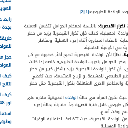
تحديث 
الهوية 1448 الرابط وا
عد الولادة الطبيعية:
[1]
[2]
رابط 
كرار القيصرية
: بالنسبة لمعظم الحوامل تتضمن العملية
بجدة 1448
لادة المهبلية، كذلك فإن تكرار القيصرية يزيد من خطر
طريقة 
بة الأعضاء المجاورة أثناء إجراء العملية، ومخاطر
للمواطن
 في الأوعية الداخلية.
ًا
: نظرًا لأن الولادة القيصرية تصبح أكثر خطورة مع كل
عض الحوامل بتجريب الولادة الطبيعية خاصة إذا كانت
الموا
 لأن تكرار الولادة القيصرية يزيد بشكل كبير من خطر
كيف اع
ير الطبيعي للمشيمة، وانزياح المشيمة، حيث تغطي
ًا، والمخاطر الأخرى المتعلقة بتكرار القيصرية مثل خطر
نتائج اخ
كيف ا
 حيث تكون المرأة في حالة
الولادة
الطبيعية قادرة على
نور 1448
ل طبيعي خلال فترة قصيرة جدًا مقارنة بحالة إجراء
سم بوقت أسرع.
أم من الولادة القيصرية، حيث تتضاعف احتمالية الوفيات
وطرق 
ولادة المهبلية.