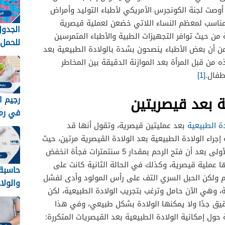
صت لجنة الكونجرس الأمريكي لأطباء التوليد وأمراض
 ومناسب لمعظم النساء اللاتي خضعن لعملية قيصرية
الجدول
 حيث توافر التجهيزات الطبية والأطباء المتمرسين
من أن بعض الأطباء ينصحون بشدة بالولادة الطبيعية بعد
لمعرفة
 من قبل المرأة بعد الموازنة الدقيقة بين المخاطر
طفال.
[1]
ة بعد قيصريتين
رجيم ا
في رم
وسهل 26
ة الطبيعية
بعد عمليتين قيصرية، وتقول أنها قد
جراء الولادة الطبيعية بعد الولادة القيصرية مرتين، حيث
تقول السيدة أنها في حالة الولادة الأولى بعد أن فتح الرحم بمقدار 5 سنتمترات فجأة انخفض
ا عملية قيصرية، وكذلك في الحالة الثانية كانت على
حاسبة
لولادة وافتح الرحم بمقدار 9 سم ولكن الحبل السري التف على رأس المولود وأدى لفشل
والولا
ة، وهي الآن حامل وترغب بتجريب الولادة الطبيعية، لكن
2025 بالهجري
رقيق جدًا ولا يمكنها الولادة بشكل طبيعي، وفي هذا
ل إمكانية الولادة الطبيعية بعد القيصريات المتكررة: