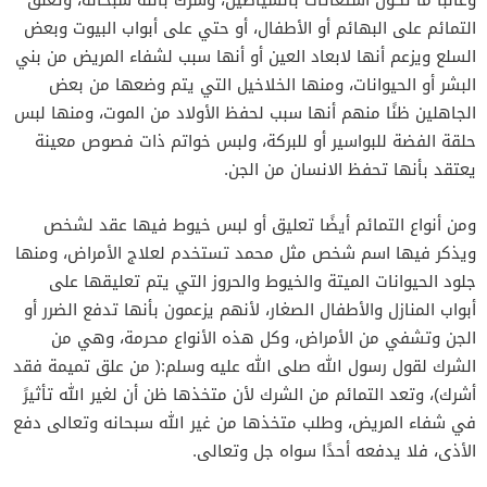
التمائم على البهائم أو الأطفال، أو حتي على أبواب البيوت وبعض
السلع ويزعم أنها لابعاد العين أو أنها سبب لشفاء المريض من بني
البشر أو الحيوانات، ومنها الخلاخيل التي يتم وضعها من بعض
الجاهلين ظنًا منهم أنها سبب لحفظ الأولاد من الموت، ومنها لبس
حلقة الفضة للبواسير أو للبركة، ولبس خواتم ذات فصوص معينة
يعتقد بأنها تحفظ الانسان من الجن.
ومن أنواع التمائم أيضًا تعليق أو لبس خيوط فيها عقد لشخص
ويذكر فيها اسم شخص مثل محمد تستخدم لعلاج الأمراض، ومنها
جلود الحيوانات الميتة والخيوط والحروز التي يتم تعليقها على
أبواب المنازل والأطفال الصغار، لأنهم يزعمون بأنها تدفع الضرر أو
الجن وتشفي من الأمراض، وكل هذه الأنواع محرمة، وهي من
الشرك لقول رسول الله صلى الله عليه وسلم:( من علق تميمة فقد
أشرك)، وتعد التمائم من الشرك لأن متخذها ظن أن لغير الله تأثيرً
في شفاء المريض، وطلب متخذها من غير الله سبحانه وتعالى دفع
الأذى، فلا يدفعه أحدًا سواه جل وتعالى.