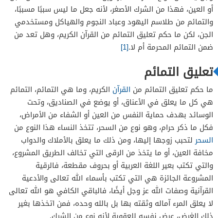
أو العين، فهذا من الشرك الأصغر، لأنه جعل ما ليس سببًا مسببًا،
والتمائم من طلاسم اليهود وعباد النجوم والهياكل ومستخدمي
الجن، لكن ما حكم تعليق التمائم من القرآن الكريم، وهل تعد من
ضمن التمائم المحرمة أم لا.
[1]
تعليق التمائم
ما حكم تعليق التمائم من
القرآن
الكريم، وما هي التمائم، التمائم
هي كل ما يعلق في الأعناق، أو يوضع في الصناديق، وتحت
الوسائد بهدف حماية النفس من العين أو الشفاء من الأمراض،
فكل ما ذكر حرام، وهو نوع من السحر، تتخذ النساء هذا النوع من
السحر
لتحبب زوجها إليها، ومن ذلك ما يعلق بالأملاك والدواب
مخافة العين، أو ما يتخذ من الرقى التي تخالف الطريق المشروع،
والتي تكتب بعير اللغة العربية أو بحروف مقطعة، فالرقية
المشروعة الجائزة هي التي تكتب بأسماء الله تعالى والأدعية
القرآنية وصفات الله عز وجل أيضًا، فالباقي الكافي هو الله تعالى
لا يعلق المرء آماله وثقته بها بل بالله وحده، فمن اتخذها بغير
ذلك الغرض، عرض نفسه للعقوبة لأنه نوع من الشرك.