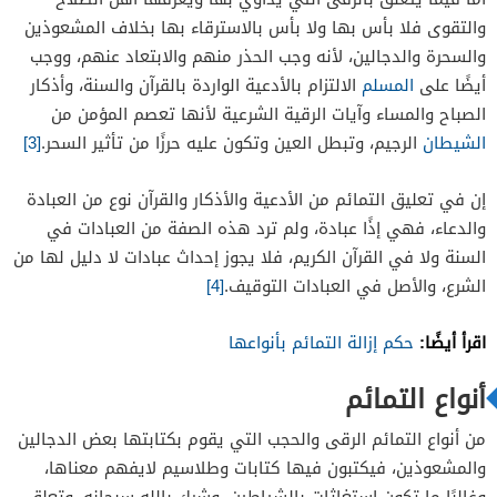
والتقوى فلا بأس بها ولا بأس بالاسترقاء بها بخلاف المشعوذين
والسحرة والدجالين، لأنه وجب الحذر منهم والابتعاد عنهم، ووجب
أيضًا على
المسلم
الالتزام بالأدعية الواردة بالقرآن والسنة، وأذكار
الصباح والمساء وآيات الرقية الشرعية لأنها تعصم المؤمن من
الشيطان
الرجيم، وتبطل العين وتكون عليه حرزًا من تأثير السحر.
[3]
إن في تعليق التمائم من الأدعية والأذكار والقرآن نوع من العبادة
والدعاء، فهي إذًا عبادة، ولم ترد هذه الصفة من العبادات في
السنة ولا في القرآن الكريم، فلا يجوز إحداث عبادات لا دليل لها من
الشرع، والأصل في العبادات التوقيف.
[4]
اقرأ أيضًا:
حكم إزالة التمائم بأنواعها
أنواع التمائم
من أنواع التمائم الرقى والحجب التي يقوم بكتابتها بعض الدجالين
والمشعوذين، فيكتبون فيها كتابات وطلاسيم لايفهم معناها،
وغالبًا ما تكون استغاثات بالشياطين، وشرك بالله سبحانه، وتعلق