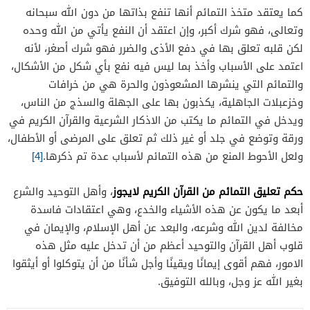
كما يعتقد متخذ التمائم أنها تنفع بذاتها من دون الله سبحانه
وتعالى، فهو شرك أكبر، وإن اعتقد أن النفع يأتي من الله وحده
لكن قلبه تعلق بها في دفع الأذى والضرر فهو شرك أصغر، لأنه
اعتمد على الأسباب وأخذ بما ليس فيه نفع بأي شكل من الأشكال،
والتمائم التي ينشرها المشعوذون والحرة هي من خرافات
وخزعبلات الجاهلية، يكذبون بها على الجهلة والسذج من الناس،
ويدخل في التمائم ما يكتب من الاذكار الشرعية والقرآن الكريم في
ورقة وتوضع في جلد أو غير ذلك ثم تعلق على المرضى أو الأطفال،
ولعل الأحوط المنع من هذه التمائم لأسباب عدة تم ذكرها.
[4]
حكم تعليق التمائم من القرآن الكريم لايجوز
، وأهل التوحيد والشرع
أبعد ما يكون عن هذه الأشياء والخدع، وهي اعتقادات فاسدة
مخالفة لدين الله وشرعه، والبعد عن أهل الإسلام، والإيمان في
قلوب أهل القرآن والتوحيد أعظم من أن تدخل عليه مثل هذه
الامور، فهم أقوى إيمانًا ويقينًا وأجل شأنًا من أن يتوكلوا أو أيثقوا
بغير الله عز وجل، وبالله التوفيق.