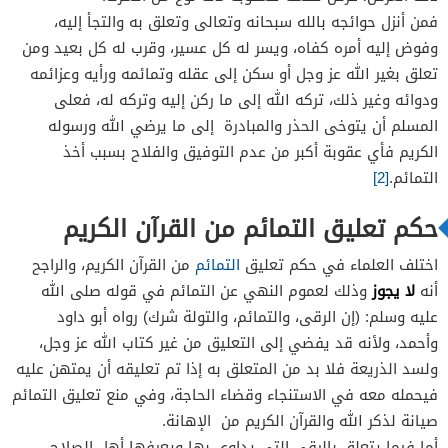
فمن أنزل حوائجه بالله سبحانه وتعالى وتعلق به والتجأ إليه،
وفوض إليه أمره كفاه، ويسر له كل عسير، وقرب له كل بعيد ومن
تعلق بغير الله عز وجل أو سكن إلى عقله وتمائمه ورأيه وعزائمه
ودوائه وغير ذلك، تركه الله إلى ما ركن إليه وتركه له، فعلى
المسلم أن يتوخى الحذر والمبادرة إلى ما يرضي الله ورسوله
الكريم فأي عقوبة أكبر من عدم التوفيق والفلاح بسبب أخذ
التمائم.
[2]
حكم تعليق التمائم من القرآن الكريم
اختلف العلماء في حكم تعليق
التمائم
من القرآن الكريم، والراجح
لا يجوز
أنه
وذلك لعموم النهي عن التمائم في قوله صلى الله
عليه وسلم: (إن الرقى، والتمائم، والتولة شرك) رواه أبو داود
وأحمد، ولأنه قد يفضي إلى التعليق من غير كتاب الله عز وجل،
ولسد الذريعة فلا بد من المتعلق به إذا تم تعليقه أن يمتهن عليه
فيحمله معه في الاستنجاء وقضاء الحاجة، وفي منع تعليق التمائم
صيانة لذكر الله والقرآن الكريم من الإهانة.
أما فيما يتعلق بالرقى التي يداوي بها ويعرفها أهل الصلاح